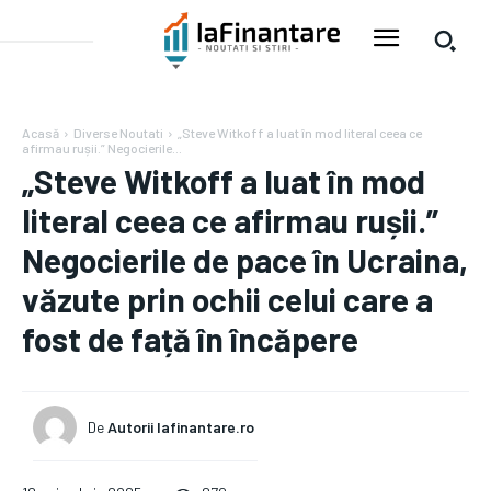
Acasă
Diverse Noutati
„Steve Witkoff a luat în mod literal ceea ce
afirmau rușii.” Negocierile...
„Steve Witkoff a luat în mod
literal ceea ce afirmau rușii.”
Negocierile de pace în Ucraina,
văzute prin ochii celui care a
fost de față în încăpere
De
Autorii Iafinantare.ro