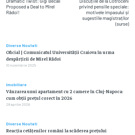
Dramatic Twist: Gigi Becali
Discuțiile de la Cotroceni
Proposed a Deal to Mirel
privind pensiile speciale:
Rădoi!
motivele impasului și
sugestiile magistraților
(surse)
Diverse Noutati
Oficial | Comunicatul Universității Craiova în urma
despărțirii de Mirel Rădoi
10 noiembrie 2025
Imobiliare
Vânzarea unui apartament cu 2 camere în Cluj-Napoca:
cum obții prețul corect în 2026
28 aprilie 2026
Diverse Noutati
Reacția cetățenilor români la scăderea prețului