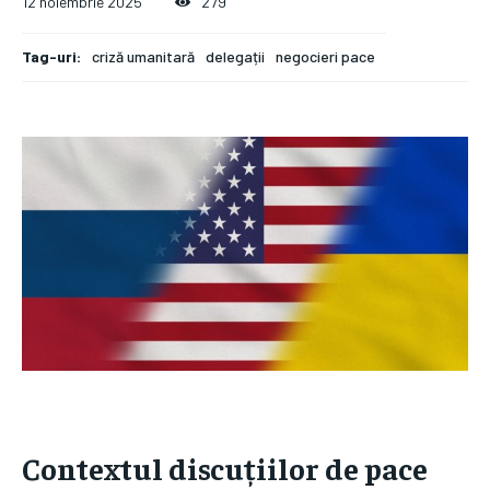
12 noiembrie 2025
279
Tag-uri:
criză umanitară
delegații
negocieri pace
Contextul discuțiilor de pace