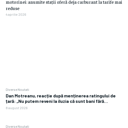
motorinei: anumite stații oferă deja carburant la tarife mai
reduse
4 aprilie 2026
Diverse Noutati
Dan Motreanu, reacție după menținerea ratingului de
țară: „Nu putem reveni la iluzia că sunt bani fără…
8 august 2026
Diverse Noutati