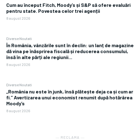
Cum au început Fitch, Moody’s și S&P să ofere evaluări
pentru state. Povestea celor trei agenții
8 august 2026
Diverse Noutati
În România, vânzările sunt în declin: un lanț de magazine
dă vina pe înăsprirea fiscală și reducerea consumului,
însă în alte părți ale regiunii...
8 august 2026
Diverse Noutati
„România nu este în junk, însă plătește deja ca și cum ar
fi.” Avertizarea unui economist renumit după hotărârea
Moody’s
8 august 2026
― RECLAMA ―