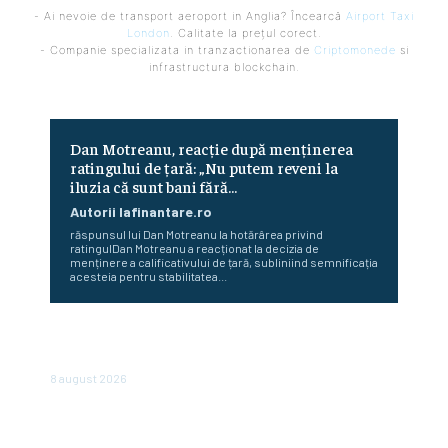
- Ai nevoie de transport aeroport in Anglia? Încearcă
Airport Taxi
London
. Calitate la prețul corect.
- Companie specializata in tranzactionarea de
Criptomonede
si
infrastructura blockchain.
Dan Motreanu, reacție după menținerea
ratingului de țară: „Nu putem reveni la
iluzia că sunt bani fără…
Autorii Iafinantare.ro
răspunsul lui Dan Motreanu la hotărârea privind
ratingulDan Motreanu a reacționat la decizia de
menținere a calificativului de țară, subliniind semnificația
acesteia pentru stabilitatea...
Cum au început Fitch, Moody’s și S&P să ofere evaluări
pentru state. Povestea celor trei agenții
8 august 2026
În România, vânzările sunt în declin: un lanț de magazine
dă vina pe înăsprirea fiscală și reducerea consumului, însă