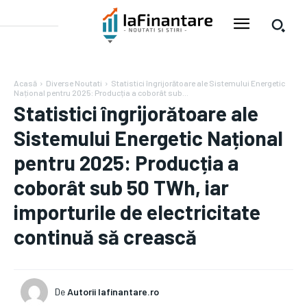
Acasă
Diverse Noutati
Statistici îngrijorătoare ale Sistemului Energetic
Național pentru 2025: Producția a coborât sub...
Statistici îngrijorătoare ale
Sistemului Energetic Național
pentru 2025: Producția a
coborât sub 50 TWh, iar
importurile de electricitate
continuă să crească
De
Autorii Iafinantare.ro