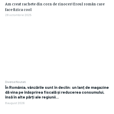
Am creat rachete din corn de rinocer! Eroul român care
face fizica cool
28 octombrie 2025
Diverse Noutati
În România, vânzările sunt în declin: un lanț de magazine
dă vina pe înăsprirea fiscală și reducerea consumului,
însă în alte părți ale regiunii...
8 august 2026