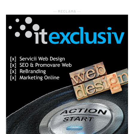
― RECLAMA ―