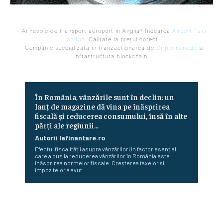
- Ai nevoie de transport aeroport in Anglia? Încearcă
Airport Taxi
London
. Calitate la prețul corect.
- Companie specializata in tranzactionarea de
Criptomonede
si
infrastructura blockchain.
În România, vânzările sunt în declin: un
lanț de magazine dă vina pe înăsprirea
fiscală și reducerea consumului, însă în alte
părți ale regiunii...
Autorii Iafinantare.ro
Efectul fiscalității asupra vânzărilorUn factor esențial
care a dus la reducerea vânzărilor în România este
înăsprirea normelor fiscale. Creșterea taxelor și
impozitelor a avut...
„România nu este în junk, însă plătește deja ca și cum ar
fi.” Avertizarea unui economist renumit după hotărârea
Moody’s