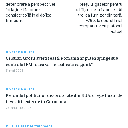
deteriorare a perspectivei
prețului gazelor pentru
inflației: Majorare
cetățeni de la 1 aprilie – Al
considerabilă în al doilea
treilea furnizor din țară,
trimestru
+26% la costul final
comparativ cu plafonul
actual
Diverse Noutati
Cristian Grosu avertizează: România ar putea ajunge sub
controlul FMI dacă va fi clasificată ca „junk”
31 mai 2026
Diverse Noutati
Pe fondul politicilor dezordonate din SUA, crește fluxul de
investiții externe în Germania.
25 ianuarie 2026
Cultura si Entertainment