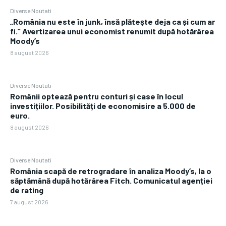
Diverse Noutati
„România nu este în junk, însă plătește deja ca și cum ar
fi.” Avertizarea unui economist renumit după hotărârea
Moody’s
8 august 2026
Diverse Noutati
Românii optează pentru conturi și case în locul
investițiilor. Posibilități de economisire a 5.000 de
euro.
8 august 2026
Diverse Noutati
România scapă de retrogradare în analiza Moody’s, la o
săptămână după hotărârea Fitch. Comunicatul agenției
de rating
7 august 2026