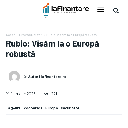
Acasă
Diverse Noutati
Rubio: Visăm la o Europă robustă
Rubio: Visăm la o Europă
robustă
De
Autorii Iafinantare.ro
14 februarie 2026
271
Tag-uri:
cooperare
Europa
securitate