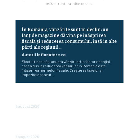
infrastructura blockchain.
În România, vânzările sunt în declin: un
lanț de magazine dă vina pe înăsprirea
fiscală și reducerea consumului, însă în alte
părți ale regiunii...
Autorii Iafinantare.ro
Efectul fiscalității asupra vânzărilorUn factor esențial
care a dus la reducerea vânzărilor în România este
înăsprirea normelor fiscale. Creșterea taxelor și
impozitelor a avut...
Românii optează pentru conturi și case în locul
investițiilor. Posibilități de economisire a 5.000 de euro.
8 august 2026
România scapă de retrogradare în analiza Moody’s, la o
săptămână după hotărârea Fitch. Comunicatul agenției
de rating
7 august 2026