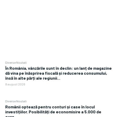
Diverse Noutati
În România, vânzările sunt în declin: un lanț de magazine
dă vina pe înăsprirea fiscală și reducerea consumului,
însă în alte părți ale regiunii...
8 august 2026
Diverse Noutati
Românii optează pentru conturi și case în locul
investițiilor. Posibilități de economisire a 5.000 de
euro.