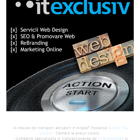
- Ai nevoie de transport aeroport in Anglia? Încearcă
Airport Taxi
London
. Calitate la prețul corect.
- Companie specializata in tranzactionarea de
Criptomonede
si