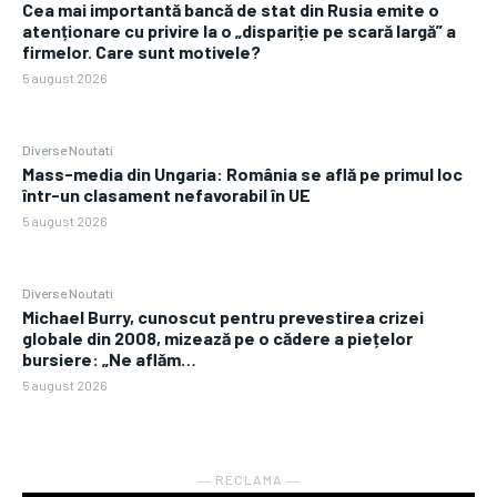
Cea mai importantă bancă de stat din Rusia emite o
atenționare cu privire la o „dispariție pe scară largă” a
firmelor. Care sunt motivele?
5 august 2026
Diverse Noutati
Mass-media din Ungaria: România se află pe primul loc
într-un clasament nefavorabil în UE
5 august 2026
Diverse Noutati
Michael Burry, cunoscut pentru prevestirea crizei
globale din 2008, mizează pe o cădere a piețelor
bursiere: „Ne aflăm…
5 august 2026
― RECLAMA ―