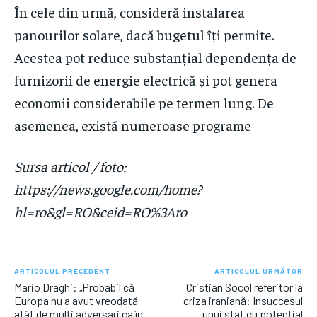
În cele din urmă, consideră instalarea
panourilor solare, dacă bugetul îți permite.
Acestea pot reduce substanțial dependența de
furnizorii de energie electrică și pot genera
economii considerabile pe termen lung. De
asemenea, există numeroase programe
Sursa articol / foto:
https://news.google.com/home?
hl=ro&gl=RO&ceid=RO%3Aro
ARTICOLUL PRECEDENT
ARTICOLUL URMĂTOR
Mario Draghi: „Probabil că
Cristian Socol referitor la
Europa nu a avut vreodată
criza iraniană: Insuccesul
atât de mulți adversari ca în
unui stat cu potențial