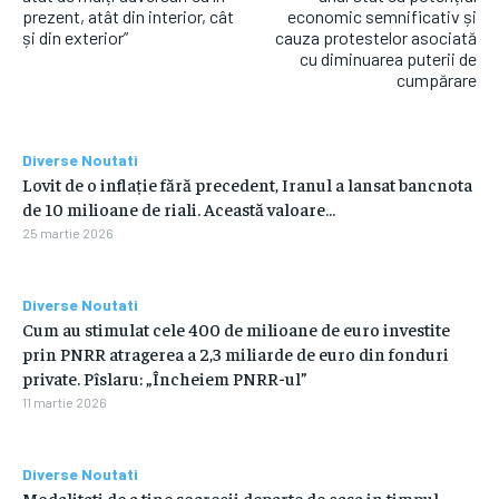
prezent, atât din interior, cât
economic semnificativ și
și din exterior”
cauza protestelor asociată
cu diminuarea puterii de
cumpărare
Diverse Noutati
Lovit de o inflație fără precedent, Iranul a lansat bancnota
de 10 milioane de riali. Această valoare…
25 martie 2026
Diverse Noutati
Cum au stimulat cele 400 de milioane de euro investite
prin PNRR atragerea a 2,3 miliarde de euro din fonduri
private. Pîslaru: „Încheiem PNRR-ul”
11 martie 2026
Diverse Noutati
Modalitati de a tine soarecii departe de casa in timpul