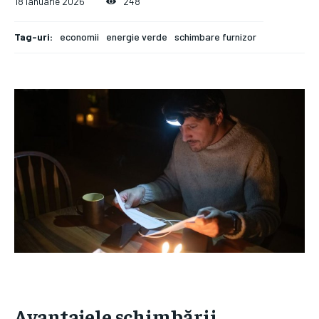
18 ianuarie 2026
248
Tag-uri:
economii
energie verde
schimbare furnizor
Avantajele schimbării