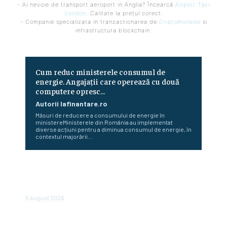
- Ai nevoie de transport aeroport in Anglia? Încearcă
Airport Taxi
London
. Calitate la prețul corect.
- Companie specializata in tranzactionarea de
Criptomonede
si
infrastructura blockchain.
Cum reduc ministerele consumul de
energie. Angajații care operează cu două
computere opresc…
Autorii Iafinantare.ro
Măsuri de reducere a consumului de energie în
ministereMinisterele din România au implementat
diverse acțiuni pentru a diminua consumul de energie, în
contextul majorării...
Cea mai importantă bancă de stat din Rusia emite o
atenționare cu privire la o „dispariție pe scară largă” a
firmelor. Care sunt motivele?
5 august 2026
Mass-media din Ungaria: România se află pe primul loc