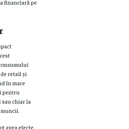
ea financiară pe
r
mpact
acest
 consumului
de retail și
ind în mare
i pentru
 sau chiar la
 muncii.
pot avea efecte