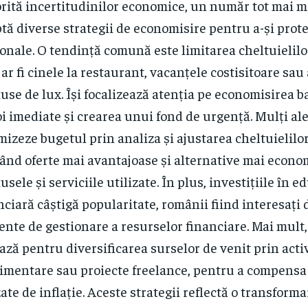
rită incertitudinilor economice, un număr tot mai 
tă diverse strategii de economisire pentru a-și prote
onale. O tendință comună este limitarea cheltuielilo
ar fi cinele la restaurant, vacanțele costisitoare sau 
use de lux. Își focalizează atenția pe economisirea b
i imediate și crearea unui fond de urgență. Mulți ale
mizeze bugetul prin analiza și ajustarea cheltuielilo
ând oferte mai avantajoase și alternative mai econo
usele și serviciile utilizate. În plus, investițiile în e
nciară câștigă popularitate, românii fiind interesați
iente de gestionare a resurselor financiare. Mai mult
ază pentru diversificarea surselor de venit prin activ
imentare sau proiecte freelance, pentru a compensa 
ate de inflație. Aceste strategii reflectă o transforma