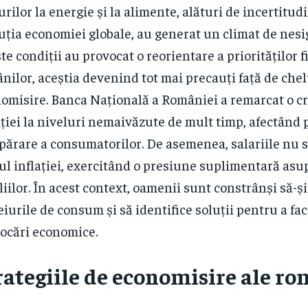
urilor la energie și la alimente, alături de incertitud
uția economiei globale, au generat un climat de nesi
te condiții au provocat o reorientare a priorităților 
nilor, aceștia devenind tot mai precauți față de chelt
omisire. Banca Națională a României a remarcat o cr
ației la niveluri nemaivăzute de mult timp, afectând
ărare a consumatorilor. De asemenea, salariile nu s-
ul inflației, exercitând o presiune suplimentară asu
liilor. În acest context, oamenii sunt constrânși să-ș
eiurile de consum și să identifice soluții pentru a fac
ocări economice.
rategiile de economisire ale ro