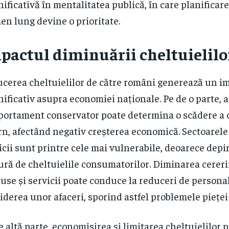
ificativă în mentalitatea publică, în care planificar
en lung devine o prioritate.
pactul diminuării cheltuielilo
cerea cheltuielilor de către români generează un i
ificativ asupra economiei naționale. Pe de o parte, 
ortament conservator poate determina o scădere a
rn, afectând negativ creșterea economică. Sectoarele 
icii sunt printre cele mai vulnerabile, deoarece dep
ră de cheltuielile consumatorilor. Diminarea cereri
use și servicii poate conduce la reduceri de personal
iderea unor afaceri, sporind astfel problemele pieței
e altă parte, economisirea și limitarea cheltuielilor 