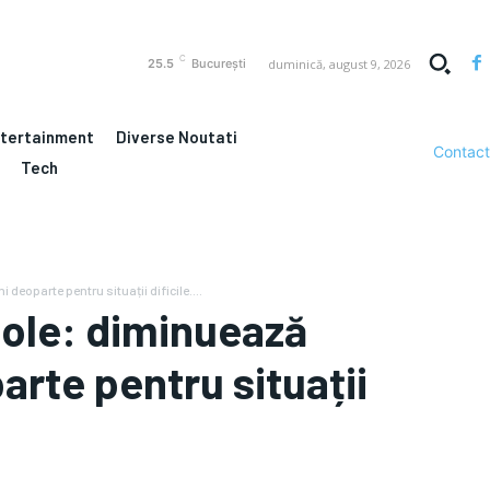
C
duminică, august 9, 2026
25.5
București
ntertainment
Diverse Noutati
Contact
Tech
deoparte pentru situații dificile....
cole: diminuează
parte pentru situații