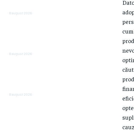
Dato
state. Povestea celor trei
agenții
adop
8 august 2026
pers
În România, vânzările sunt în
cum 
declin: un lanț de magazine dă
vina pe înăsprirea fiscală și
prod
reducerea consumului, însă în
alte părți ale regiunii...
nevo
8 august 2026
opti
„România nu este în junk, însă
căut
plătește deja ca și cum ar fi.”
Avertizarea unui economist
prod
renumit după hotărârea
fina
Moody’s
8 august 2026
efic
opte
supl
cauz