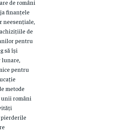
mare de români
ja finanțele
r neesențiale,
achizițiile de
anilor pentru
g să își
r lunare,
mice pentru
ducație
 de metode
, unii români
ități
pierderile
re