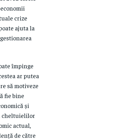
u economii
tuale crize
poate ajuta la
 gestionarea
poate împinge
cestea ar putea
are să motiveze
să fie bine
conomică și
 cheltuielilor
omic actual,
dență de către