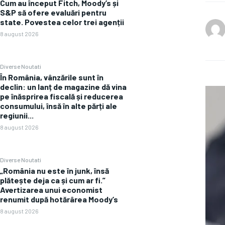
Cum au început Fitch, Moody’s și
S&P să ofere evaluări pentru
state. Povestea celor trei agenții
8 august 2026
Diverse Noutati
În România, vânzările sunt în
declin: un lanț de magazine dă vina
pe înăsprirea fiscală și reducerea
consumului, însă în alte părți ale
regiunii...
8 august 2026
Diverse Noutati
„România nu este în junk, însă
plătește deja ca și cum ar fi.”
Avertizarea unui economist
renumit după hotărârea Moody’s
8 august 2026