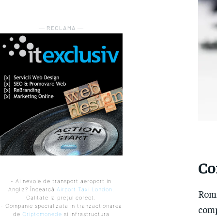
― RECLAMA ―
Co
- Ai nevoie de transport aeroport in
Anglia? Încearcă
Airport Taxi London
.
Româ
Calitate la prețul corect.
- Companie specializata in tranzactionarea
comp
de
Criptomonede
si infrastructura