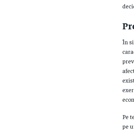
deci
Pr
În s
cara
prev
afec
exis
exer
econ
Pe t
pe u