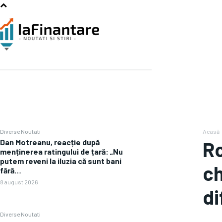
Diverse Noutati
Acasă
Dan Motreanu, reacție după
Ro
menținerea ratingului de țară: „Nu
putem reveni la iluzia că sunt bani
ch
fără…
8 august 2026
di
Diverse Noutati