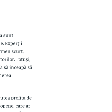
ia sunt
e. Experții
ermen scurt,
rilor. Totuși,
lă să înceapă să
inerea
utea profita de
ropene, care ar