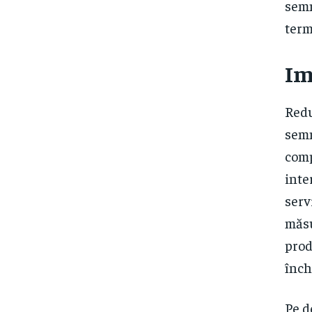
semn
term
Im
Redu
semn
comp
inte
serv
măsu
prod
înch
Pe d