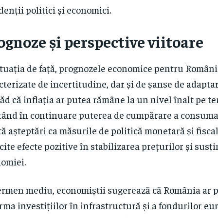
denții politici și economici.
ognoze și perspective viitoare
ituația de față, prognozele economice pentru Român
cterizate de incertitudine, dar și de șanse de adaptar
ăd că inflația ar putea rămâne la un nivel înalt pe t
tând în continuare puterea de cumpărare a consumato
tă așteptări ca măsurile de politică monetară și fisca
cite efecte pozitive în stabilizarea prețurilor și susț
omiei.
ermen mediu, economiștii sugerează că România ar p
rma investițiilor în infrastructură și a fondurilor eu