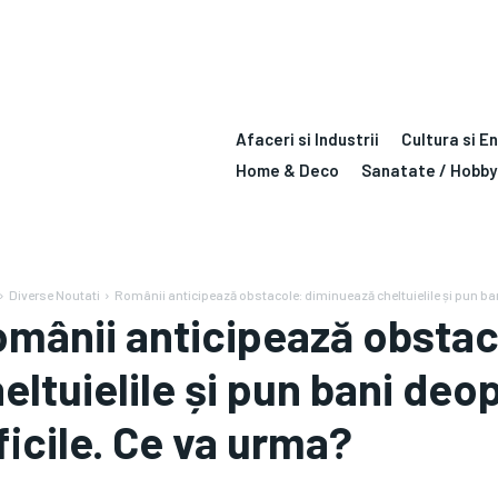
Afaceri si Industrii
Cultura si E
Home & Deco
Sanatate / Hobby
Diverse Noutati
Românii anticipează obstacole: diminuează cheltuielile și pun bani 
mânii anticipează obsta
eltuielile și pun bani deo
ficile. Ce va urma?