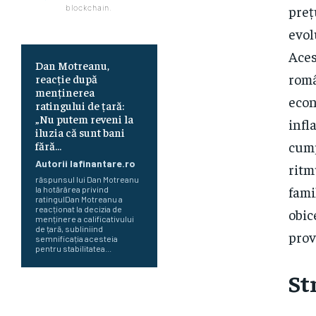
preț
blockchain.
evol
Aces
Dan Motreanu,
româ
reacție după
menținerea
econ
ratingului de țară:
„Nu putem reveni la
infl
iluzia că sunt bani
cump
fără…
Autorii Iafinantare.ro
ritm
răspunsul lui Dan Motreanu
fami
la hotărârea privind
ratingulDan Motreanu a
reacționat la decizia de
obic
menținere a calificativului
de țară, subliniind
prov
semnificația acesteia
pentru stabilitatea...
St
Cum au început Fitch, Moody’s
și S&P să ofere evaluări pentru