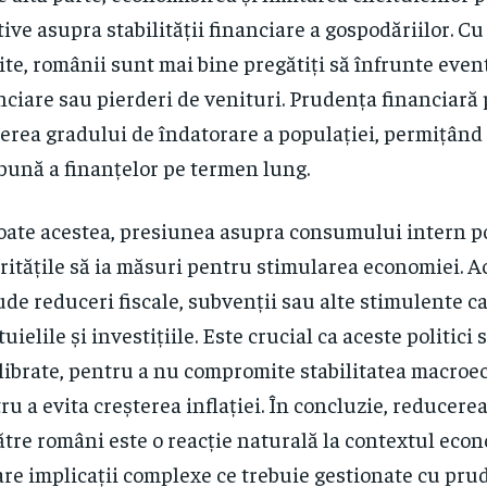
tive asupra stabilității financiare a gospodăriilor. C
ite, românii sunt mai bine pregătiți să înfrunte even
nciare sau pierderi de venituri. Prudența financiară 
erea gradului de îndatorare a populației, permițând
bună a finanțelor pe termen lung.
oate acestea, presiunea asupra consumului intern 
ritățile să ia măsuri pentru stimularea economiei. A
ude reduceri fiscale, subvenții sau alte stimulente c
uielile și investițiile. Este crucial ca aceste politici 
librate, pentru a nu compromite stabilitatea macroe
ru a evita creșterea inflației. În concluzie, reducerea
ătre români este o reacție naturală la contextul econ
are implicații complexe ce trebuie gestionate cu pru