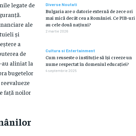
inile legate de
Diverse Noutati
Bulgaria are o datorie externă de zece ori
guranță.
mai mică decât cea a României. Ce PIB-uri
financiare ale
au cele două națiuni?
2 martie 2026
uieli și
eștere a
Cultura si Entertainment
 puterea de
Cum reuseste o instituție să își creeze un
au aliniat la
nume respectat în domeniul educației?
4 septembrie 2025
pra bugetelor
i reevalueze
e față noilor
mânilor