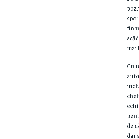
pozi
spor
fina
scăd
mai 
Cu t
auto
incl
chelt
echi
pent
de c
dar 