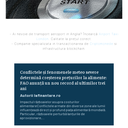
- Ai nevoie de transport aeroport in Anglia? Încearcă
Airport Taxi
London
. Calitate la prețul corect.
- Companie specializata in tranzactionarea de
Criptomonede
si
infrastructura blockchain.
Conflictele și fenomenele meteo severe
determină creșterea prețurilor la alimente:
FAO anunță un nou record al ultimilor trei
ani
Autorii Iafinantare.ro
Impactul războaielor asupra costurilor
alimentareConflictele armate din diverse zone ale lumii
influențează direct și profund piața alimentară mondială.
Particular, războaiele perturbă lanțurile de
aprovizionare,...