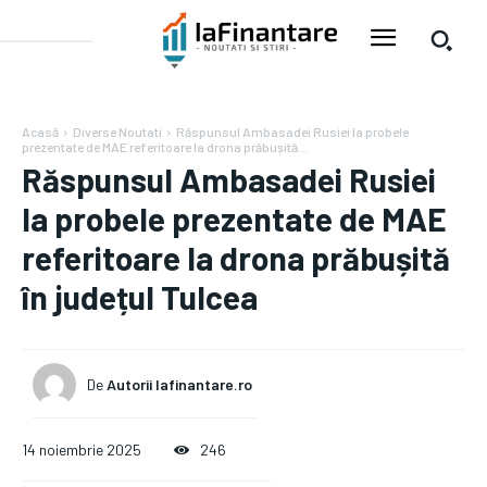
Acasă
Diverse Noutati
Răspunsul Ambasadei Rusiei la probele
prezentate de MAE referitoare la drona prăbușită...
Răspunsul Ambasadei Rusiei
la probele prezentate de MAE
referitoare la drona prăbușită
în județul Tulcea
De
Autorii Iafinantare.ro
14 noiembrie 2025
246