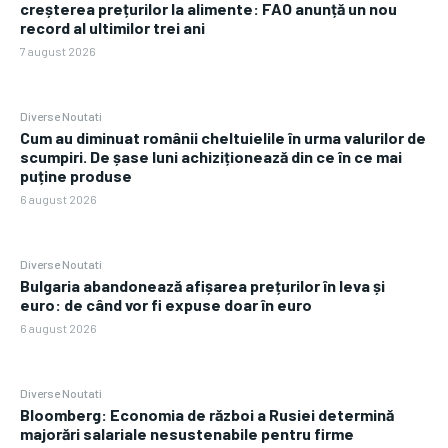
creșterea prețurilor la alimente: FAO anunță un nou
record al ultimilor trei ani
7 august 2026
Diverse Noutati
Cum au diminuat românii cheltuielile în urma valurilor de
scumpiri. De șase luni achiziționează din ce în ce mai
puține produse
6 august 2026
Diverse Noutati
Bulgaria abandonează afișarea prețurilor în leva și
euro: de când vor fi expuse doar în euro
6 august 2026
Diverse Noutati
Bloomberg: Economia de război a Rusiei determină
majorări salariale nesustenabile pentru firme