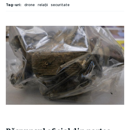
Tag-uri:
drone
relații
securitate