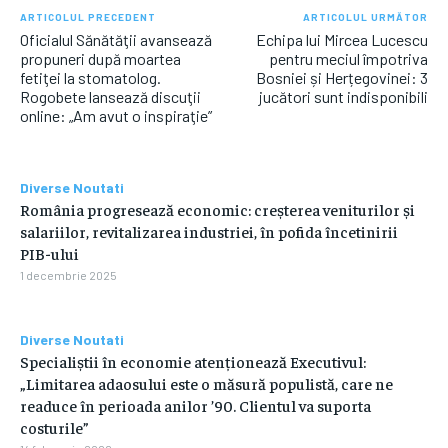
ARTICOLUL PRECEDENT
ARTICOLUL URMĂTOR
Oficialul Sănătăţii avansează
Echipa lui Mircea Lucescu
propuneri după moartea
pentru meciul împotriva
fetiţei la stomatolog.
Bosniei și Herțegovinei: 3
Rogobete lansează discuţii
jucători sunt indisponibili
online: „Am avut o inspiraţie”
Diverse Noutati
România progresează economic: creșterea veniturilor și
salariilor, revitalizarea industriei, în pofida încetinirii
PIB-ului
1 decembrie 2025
Diverse Noutati
Specialiștii în economie atenționează Executivul:
„Limitarea adaosului este o măsură populistă, care ne
readuce în perioada anilor ’90. Clientul va suporta
costurile”