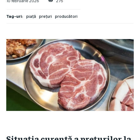
10 februarie 2026
275
Tag-uri:
piață
prețuri
producători
Situația curentă a prețurilor la