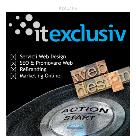
― RECLAMA ―