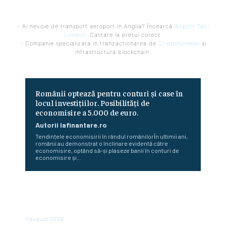
- Ai nevoie de transport aeroport in Anglia? Încearcă
Airport Taxi
London
. Calitate la prețul corect.
- Companie specializata in tranzactionarea de
Criptomonede
si
infrastructura blockchain.
Românii optează pentru conturi și case în
locul investițiilor. Posibilități de
economisire a 5.000 de euro.
Autorii Iafinantare.ro
Tendințele economisirii în rândul românilorÎn ultimii ani,
românii au demonstrat o înclinare evidentă către
economisire, optând să-și plaseze banii în conturi de
economisire și...
România scapă de retrogradare în analiza Moody’s, la o
săptămână după hotărârea Fitch. Comunicatul agenției
de rating
7 august 2026