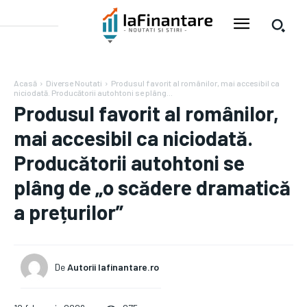
Acasă
Diverse Noutati
Produsul favorit al românilor, mai accesibil ca
niciodată. Producătorii autohtoni se plâng...
Produsul favorit al românilor,
mai accesibil ca niciodată.
Producătorii autohtoni se
plâng de „o scădere dramatică
a prețurilor”
De
Autorii Iafinantare.ro