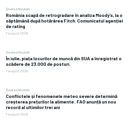
Diverse Noutati
România scapă de retrogradare în analiza Moody’s, la o
săptămână după hotărârea Fitch. Comunicatul agenției
de rating
7 august 2026
Diverse Noutati
În iulie, piața locurilor de muncă din SUA a înregistrat o
scădere de 23.000 de posturi.
7 august 2026
Diverse Noutati
Conflictele și fenomenele meteo severe determină
creșterea prețurilor la alimente: FAO anunță un nou
record al ultimilor trei ani
7 august 2026