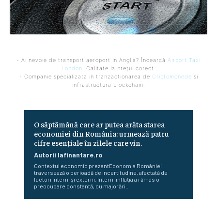
- Ai nevoie de transport aeroport in Anglia? Încearcă
Airport Taxi
London
. Calitate la prețul corect.
- Companie specializata in tranzactionarea de
Criptomonede
si
infrastructura blockchain.
O săptămână care ar putea arăta starea
economiei din România: urmează patru
cifre esențiale în zilele care vin.
Autorii Iafinantare.ro
Contextul economic prezentEconomia României
traversează o perioadă de incertitudine, afectată de
factori interni și externi. Intern, inflația a rămas o
preocupare constantă, cu majorări...