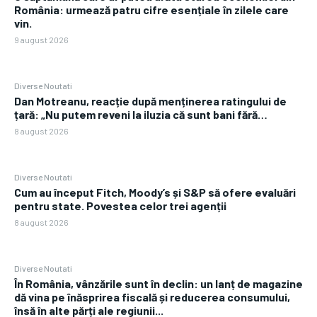
România: urmează patru cifre esențiale în zilele care
vin.
9 august 2026
Diverse Noutati
Dan Motreanu, reacție după menținerea ratingului de
țară: „Nu putem reveni la iluzia că sunt bani fără…
8 august 2026
Diverse Noutati
Cum au început Fitch, Moody’s și S&P să ofere evaluări
pentru state. Povestea celor trei agenții
8 august 2026
Diverse Noutati
În România, vânzările sunt în declin: un lanț de magazine
dă vina pe înăsprirea fiscală și reducerea consumului,
însă în alte părți ale regiunii...