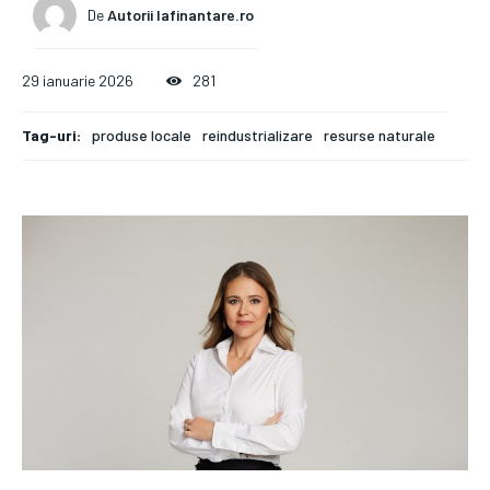
De
Autorii Iafinantare.ro
29 ianuarie 2026
281
Tag-uri:
produse locale
reindustrializare
resurse naturale