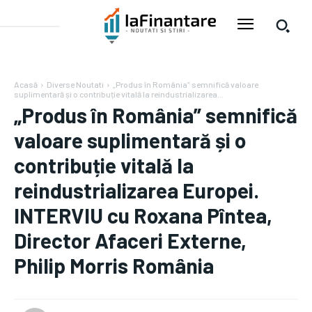
Acasă
Diverse Noutati
„Produs în România” semnifică valoare
suplimentară și o contribuție vitală la reindustrializarea...
„Produs în România” semnifică
valoare suplimentară și o
contribuție vitală la
reindustrializarea Europei.
INTERVIU cu Roxana Pîntea,
Director Afaceri Externe,
Philip Morris România