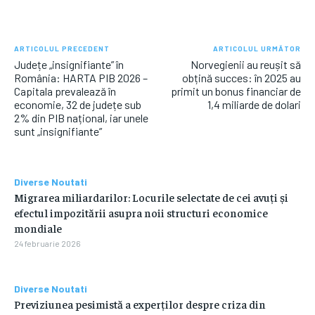
ARTICOLUL PRECEDENT
ARTICOLUL URMĂTOR
Județe „insignifiante” în
Norvegienii au reușit să
România: HARTA PIB 2026 –
obțină succes: în 2025 au
Capitala prevalează în
primit un bonus financiar de
economie, 32 de județe sub
1,4 miliarde de dolari
2% din PIB național, iar unele
sunt „insignifiante”
Diverse Noutati
Migrarea miliardarilor: Locurile selectate de cei avuți și
efectul impozitării asupra noii structuri economice
mondiale
24 februarie 2026
Diverse Noutati
Previziunea pesimistă a experților despre criza din