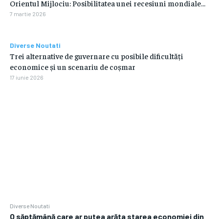
Orientul Mijlociu: Posibilitatea unei recesiuni mondiale…
7 martie 2026
Diverse Noutati
Trei alternative de guvernare cu posibile dificultăți
economice și un scenariu de coșmar
17 iunie 2026
Diverse Noutati
O săptămână care ar putea arăta starea economiei din