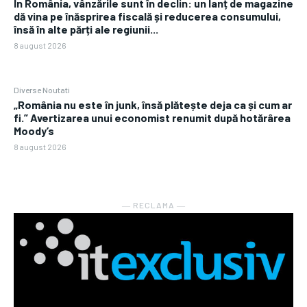
În România, vânzările sunt în declin: un lanț de magazine
dă vina pe înăsprirea fiscală și reducerea consumului,
însă în alte părți ale regiunii...
8 august 2026
Diverse Noutati
„România nu este în junk, însă plătește deja ca și cum ar
fi.” Avertizarea unui economist renumit după hotărârea
Moody’s
8 august 2026
― RECLAMA ―