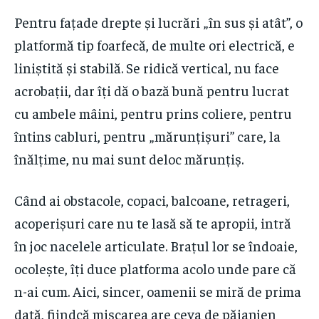
Pentru fațade drepte și lucrări „în sus și atât”, o
platformă tip foarfecă, de multe ori electrică, e
liniștită și stabilă. Se ridică vertical, nu face
acrobații, dar îți dă o bază bună pentru lucrat
cu ambele mâini, pentru prins coliere, pentru
întins cabluri, pentru „mărunțișuri” care, la
înălțime, nu mai sunt deloc mărunțiș.
Când ai obstacole, copaci, balcoane, retrageri,
acoperișuri care nu te lasă să te apropii, intră
în joc nacelele articulate. Brațul lor se îndoaie,
ocolește, îți duce platforma acolo unde pare că
n-ai cum. Aici, sincer, oamenii se miră de prima
dată, fiindcă mișcarea are ceva de păianjen