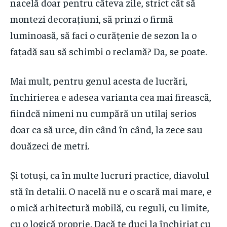
nacelă doar pentru câteva zile, strict cât să
montezi decorațiuni, să prinzi o firmă
luminoasă, să faci o curățenie de sezon la o
fațadă sau să schimbi o reclamă? Da, se poate.
Mai mult, pentru genul acesta de lucrări,
închirierea e adesea varianta cea mai firească,
fiindcă nimeni nu cumpără un utilaj serios
doar ca să urce, din când în când, la zece sau
douăzeci de metri.
Și totuși, ca în multe lucruri practice, diavolul
stă în detalii. O nacelă nu e o scară mai mare, e
o mică arhitectură mobilă, cu reguli, cu limite,
cu o logică proprie. Dacă te duci la închiriat cu