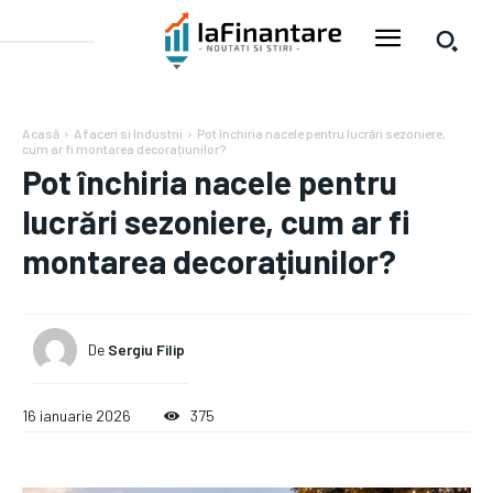
Acasă
Afaceri si Industrii
Pot închiria nacele pentru lucrări sezoniere,
cum ar fi montarea decorațiunilor?
Pot închiria nacele pentru
lucrări sezoniere, cum ar fi
montarea decorațiunilor?
De
Sergiu Filip
16 ianuarie 2026
375