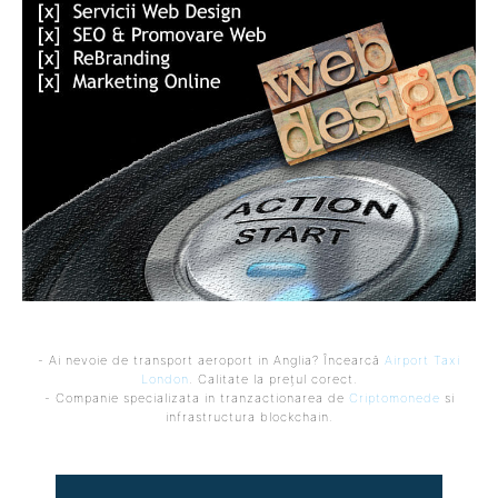
- Ai nevoie de transport aeroport in Anglia? Încearcă
Airport Taxi
London
. Calitate la prețul corect.
- Companie specializata in tranzactionarea de
Criptomonede
si
infrastructura blockchain.