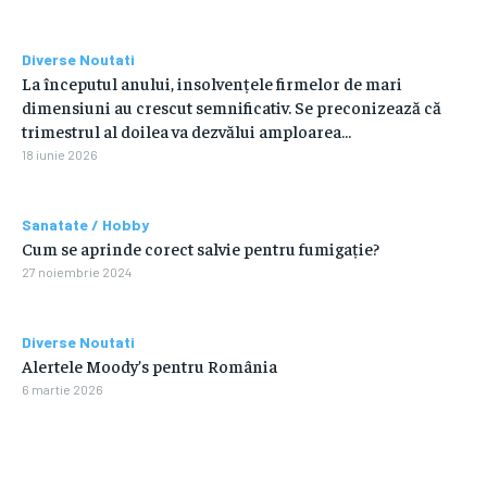
Diverse Noutati
La începutul anului, insolvențele firmelor de mari
dimensiuni au crescut semnificativ. Se preconizează că
trimestrul al doilea va dezvălui amploarea…
18 iunie 2026
Sanatate / Hobby
Cum se aprinde corect salvie pentru fumigație?
27 noiembrie 2024
Diverse Noutati
Alertele Moody’s pentru România
6 martie 2026