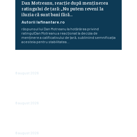
Dan Motreanu, reacție după menținerea
ratingului de țară: „Nu putem reveni la
iluzia că sunt bani fără…
Autorii Iafinantare.ro
răspunsul lui Dan Motreanu la hotărârea privind
ratingulDan Motreanu a reacționat la decizia de
menținere a calificativului de țară, subliniind semnificația
acesteia pentru stabilitatea...
Cum au început Fitch, Moody’s și S&P să ofere evaluări
pentru state. Povestea celor trei agenții
8 august 2026
În România, vânzările sunt în declin: un lanț de magazine
dă vina pe înăsprirea fiscală și reducerea consumului, însă
în alte părți ale regiunii...
8 august 2026
„România nu este în junk, însă plătește deja ca și cum ar
fi.” Avertizarea unui economist renumit după hotărârea
Moody’s
8 august 2026