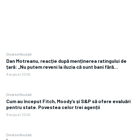
Diverse Noutati
Dan Motreanu, reacție după menținerea ratingului de
țară: „Nu putem reveni la iluzia că sunt bani fără…
8 august 2026
Diverse Noutati
Cum au început Fitch, Moody’s și S&P să ofere evaluări
pentru state. Povestea celor trei agenții
8 august 2026
Diverse Noutati