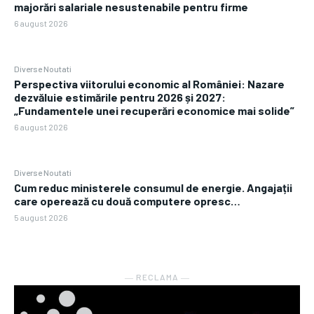
majorări salariale nesustenabile pentru firme
6 august 2026
Diverse Noutati
Perspectiva viitorului economic al României: Nazare
dezvăluie estimările pentru 2026 și 2027:
„Fundamentele unei recuperări economice mai solide”
6 august 2026
Diverse Noutati
Cum reduc ministerele consumul de energie. Angajații
care operează cu două computere opresc…
5 august 2026
― RECLAMA ―