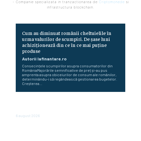
- Companie specializata in tranzactionarea de
Criptomonede
si
infrastructura blockchain.
Cum au diminuat românii cheltuielile în
urma valurilor de scumpiri. De șase luni
achiziționează din ce în ce mai puține
produse
Autorii Iafinantare.ro
Consecințele scumpirilor asupra consumatorilor din
RomâniaMajorările semnificative de preț și-au pus
amprenta asupra obiceiurilor de consum ale românilor,
determinându-i să regândească gestionarea bugetelor.
Creșterea...
Bloomberg: Economia de război a Rusiei determină
majorări salariale nesustenabile pentru firme
6 august 2026
Perspectiva viitorului economic al României: Nazare
dezvăluie estimările pentru 2026 și 2027: „Fundamentele
unei recuperări economice mai solide”