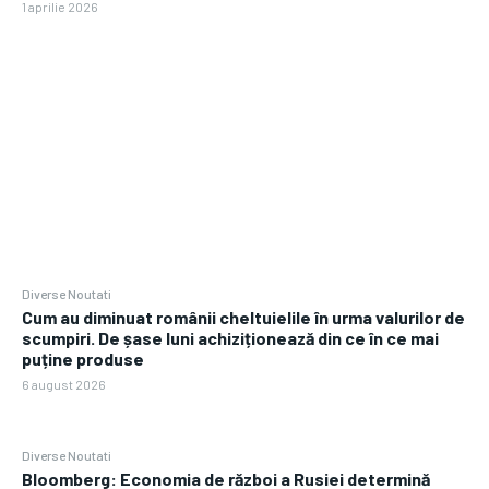
1 aprilie 2026
Diverse Noutati
Cum au diminuat românii cheltuielile în urma valurilor de
scumpiri. De șase luni achiziționează din ce în ce mai
puține produse
6 august 2026
Diverse Noutati
Bloomberg: Economia de război a Rusiei determină