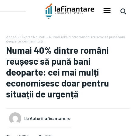
Acasă
Diverse Noutati
Numai 40% dintre români reușesc să pună bani
deoparte: cei mai mulți...
Numai 40% dintre români
reușesc să pună bani
deoparte: cei mai mulți
economisesc doar pentru
situații de urgență
De
Autorii Iafinantare.ro