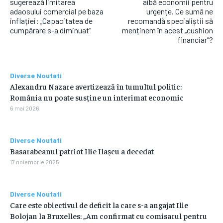
sugerează limitarea
aibă economii pentru
adaosului comercial pe baza
urgențe. Ce sumă ne
inflației: „Capacitatea de
recomandă specialiștii să
cumpărare s-a diminuat”
menținem în acest „cushion
financiar”?
Diverse Noutati
Alexandru Nazare avertizează în tumultul politic:
România nu poate susține un interimat economic
6 mai 2026
Diverse Noutati
Basarabeanul patriot Ilie Ilașcu a decedat
17 noiembrie 2025
Diverse Noutati
Care este obiectivul de deficit la care s-a angajat Ilie
Bolojan la Bruxelles: „Am confirmat cu comisarul pentru