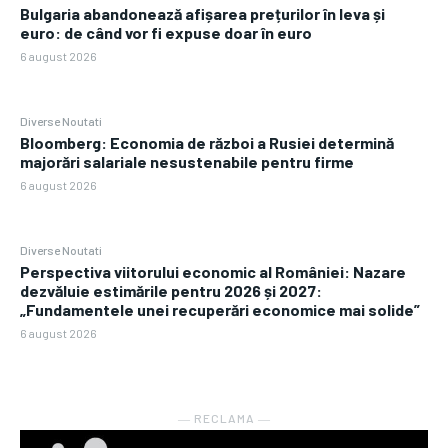
Bulgaria abandonează afișarea prețurilor în leva și
euro: de când vor fi expuse doar în euro
6 august 2026
Diverse Noutati
Bloomberg: Economia de război a Rusiei determină
majorări salariale nesustenabile pentru firme
6 august 2026
Diverse Noutati
Perspectiva viitorului economic al României: Nazare
dezvăluie estimările pentru 2026 și 2027:
„Fundamentele unei recuperări economice mai solide”
6 august 2026
― RECLAMA ―