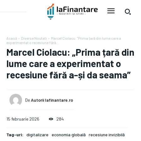
Acasă
Diverse Noutati
Marcel Ciolacu: "Prima țară din lume care a
experimentat o recesiune fără...
Marcel Ciolacu: „Prima țară din
lume care a experimentat o
recesiune fără a-și da seama”
De
Autorii Iafinantare.ro
15 februarie 2026
284
Tag-uri:
digitalizare
economia globală
recesiune invizibilă