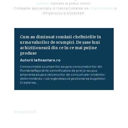
London
. Calitate la prețul corect.
- Companie specializata in tranzactionarea de
Criptomonede
si
infrastructura blockchain.
Cum au diminuat românii cheltuielile în
urma valurilor de scumpiri. De șase luni
achiziționează din ce în ce mai puține
produse
Autorii Iafinantare.ro
Consecințele scumpirilor asupra consumatorilor din
RomâniaMajorările semnificative de preț și-au pus
amprenta asupra obiceiurilor de consum ale românilor,
determinându-i să regândească gestionarea bugetelor.
Creșterea...
Bulgaria abandonează afișarea prețurilor în leva și euro:
de când vor fi expuse doar în euro
6 august 2026
Bloomberg: Economia de război a Rusiei determină