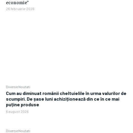
economie”
26 februarie 2026
Diverse Noutati
Cum au diminuat românii cheltuielile în urma valurilor de
scumpiri. De șase luni achiziționează din ce în ce mai
puține produse
6 august 2026
Diverse Noutati