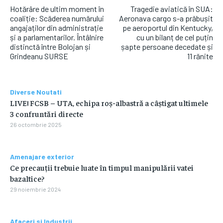
Hotărâre de ultim moment în
Tragedie aviatică în SUA:
coaliție: Scăderea numărului
Aeronava cargo s-a prăbușit
angajaților din administrație
pe aeroportul din Kentucky,
și a parlamentarilor. Întâlnire
cu un bilanț de cel puțin
distinctă între Bolojan și
șapte persoane decedate și
Grindeanu SURSE
11 rănite
Diverse Noutati
LIVE! FCSB – UTA, echipa roș-albastră a câștigat ultimele
3 confruntări directe
26 octombrie 2025
Amenajare exterior
Ce precauții trebuie luate în timpul manipulării vatei
bazaltice?
29 noiembrie 2024
Afaceri si Industrii