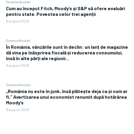
Diverse Noutati
Cum au început Fitch, Moody’s și S&P să ofere evaluări
pentru state. Povestea celor trei agenții
8 august 2026
Diverse Noutati
În România, vânzările sunt în declin: un lanț de magazine
dă vina pe înăsprirea fiscală și reducerea consumului,
însă în alte părți ale regiunii...
8 august 2026
Diverse Noutati
„România nu este în junk, însă plătește deja ca și cum ar
fi.” Avertizarea unui economist renumit după hotărârea
Moody’s
8 august 2026