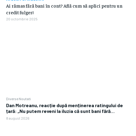
Ai rămas fără bani în cont? Află cum să aplici pentru un
credit fulger!
20 octombrie 2025
Diverse Noutati
Dan Motreanu, reacție după menținerea ratingului de
țară: „Nu putem reveni la iluzia că sunt bani fără…
8 august 2026