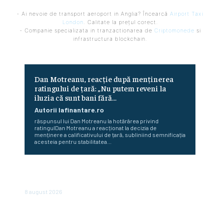
- Ai nevoie de transport aeroport in Anglia? Încearcă
Airport Taxi
London
. Calitate la prețul corect.
- Companie specializata in tranzactionarea de
Criptomonede
si
infrastructura blockchain.
Dan Motreanu, reacție după menținerea
ratingului de țară: „Nu putem reveni la
iluzia că sunt bani fără…
Autorii Iafinantare.ro
răspunsul lui Dan Motreanu la hotărârea privind
ratingulDan Motreanu a reacționat la decizia de
menținere a calificativului de țară, subliniind semnificația
acesteia pentru stabilitatea...
Cum au început Fitch, Moody’s și S&P să ofere evaluări
pentru state. Povestea celor trei agenții
8 august 2026
În România, vânzările sunt în declin: un lanț de magazine