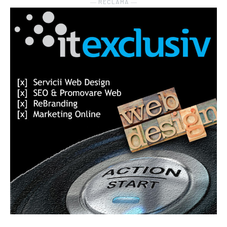
― RECLAMA ―