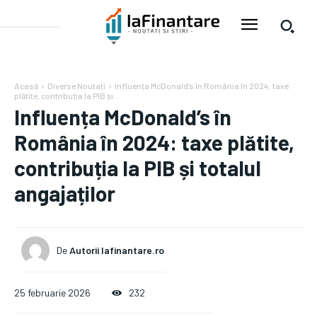
Acasă
Diverse Noutati
Influența McDonald’s în România în 2024: taxe
plătite, contribuția la PIB și...
Influența McDonald’s în
România în 2024: taxe plătite,
contribuția la PIB și totalul
angajaților
De
Autorii Iafinantare.ro
25 februarie 2026
232