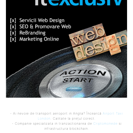
- Ai nevoie de transport aeroport in Anglia? Încearcă
Airport Taxi
London
. Calitate la prețul corect.
- Companie specializata in tranzactionarea de
Criptomonede
si
infrastructura blockchain.