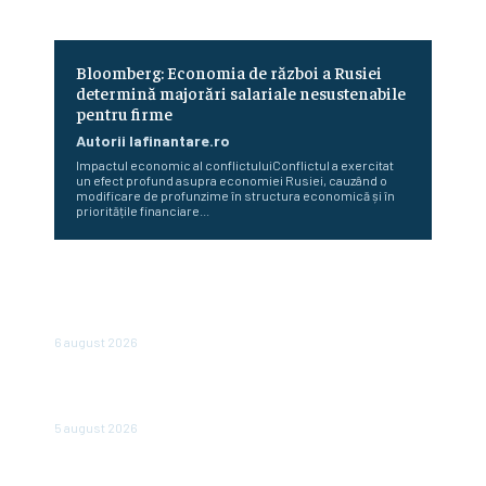
Bloomberg: Economia de război a Rusiei
determină majorări salariale nesustenabile
pentru firme
Autorii Iafinantare.ro
Impactul economic al conflictuluiConflictul a exercitat
un efect profund asupra economiei Rusiei, cauzând o
modificare de profunzime în structura economică și în
prioritățile financiare...
Perspectiva viitorului economic al României: Nazare
dezvăluie estimările pentru 2026 și 2027: „Fundamentele
unei recuperări economice mai solide”
6 august 2026
Cum reduc ministerele consumul de energie. Angajații care
operează cu două computere opresc…
5 august 2026
Cea mai importantă bancă de stat din Rusia emite o