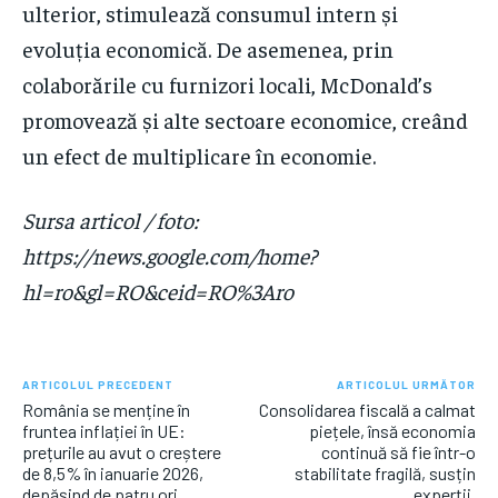
ulterior, stimulează consumul intern și
evoluția economică. De asemenea, prin
colaborările cu furnizori locali, McDonald’s
promovează și alte sectoare economice, creând
un efect de multiplicare în economie.
Sursa articol / foto:
https://news.google.com/home?
hl=ro&gl=RO&ceid=RO%3Aro
ARTICOLUL PRECEDENT
ARTICOLUL URMĂTOR
România se menține în
Consolidarea fiscală a calmat
fruntea inflației în UE:
piețele, însă economia
prețurile au avut o creștere
continuă să fie într-o
de 8,5% în ianuarie 2026,
stabilitate fragilă, susțin
depășind de patru ori…
experții.