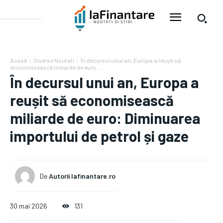
Acasă
Diverse Noutati
În decursul unui an, Europa a reușit să
economisească miliarde de euro:...
În decursul unui an, Europa a
reușit să economisească
miliarde de euro: Diminuarea
importului de petrol și gaze
De
Autorii Iafinantare.ro
30 mai 2026
131