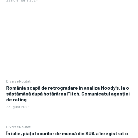
22 noiembrie 2024
Diverse Noutati
România scapă de retrogradare în analiza Moody’s, la o
săptămână după hotărârea Fitch. Comunicatul agenției
de rating
7 august 2026
Diverse Noutati
În iulie, piața locurilor de muncă din SUA a înregistrat o