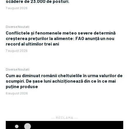
scădere de 23.000 de posturi.
7 august 2026
Diverse Noutati
Conflictele și fenomenele meteo severe determină
creșterea prețurilor la alimente: FAO anunță un nou
record al ultimilor trei ani
7 august 2026
Diverse Noutati
Cum au diminuat românii cheltuielile în urma valurilor de
scumpiri. De șase luni achiziționează din ce în ce mai
puține produse
6 august 2026
― RECLAMA ―