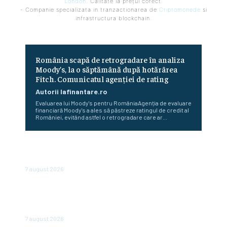
London
. Calitate la prețul corect.
- Companie specializata in tranzactionarea de
Criptomonede
si
infrastructura blockchain.
România scapă de retrogradare în analiza
Moody’s, la o săptămână după hotărârea
Fitch. Comunicatul agenției de rating
Autorii Iafinantare.ro
Evaluarea lui Moody's pentru RomâniaAgenția de evaluare
financiară Moody's a ales să păstreze ratingul de credit al
României, evitând astfel o retrogradare care ar...
În iulie, piața locurilor de muncă din SUA a înregistrat o
scădere de 23.000 de posturi.
7 august 2026
Conflictele și fenomenele meteo severe determină
creșterea prețurilor la alimente: FAO anunță un nou
record al ultimilor trei ani
7 august 2026