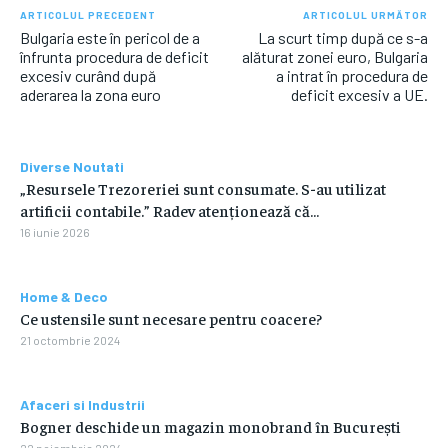
ARTICOLUL PRECEDENT
ARTICOLUL URMĂTOR
Bulgaria este în pericol de a
La scurt timp după ce s-a
înfrunta procedura de deficit
alăturat zonei euro, Bulgaria
excesiv curând după
a intrat în procedura de
aderarea la zona euro
deficit excesiv a UE.
Diverse Noutati
„Resursele Trezoreriei sunt consumate. S-au utilizat
artificii contabile.” Radev atenționează că…
16 iunie 2026
Home & Deco
Ce ustensile sunt necesare pentru coacere?
21 octombrie 2024
Afaceri si Industrii
Bogner deschide un magazin monobrand în București