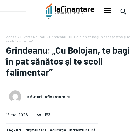
Acasă
Diverse Noutati
Grindeanu: "Cu Bolojan, te bagi în pat sănătos și te
scoli falimentar"
Grindeanu: „Cu Bolojan, te bagi
în pat sănătos și te scoli
falimentar”
De
Autorii Iafinantare.ro
13 mai 2026
153
Tag-uri:
digitalizare
educație
infrastructură