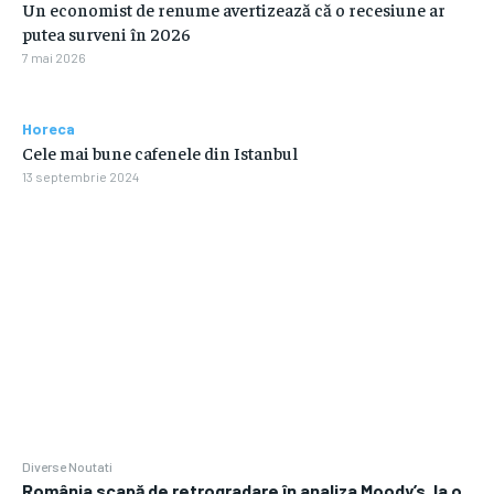
Un economist de renume avertizează că o recesiune ar
putea surveni în 2026
7 mai 2026
Horeca
Cele mai bune cafenele din Istanbul
13 septembrie 2024
Diverse Noutati
România scapă de retrogradare în analiza Moody’s, la o