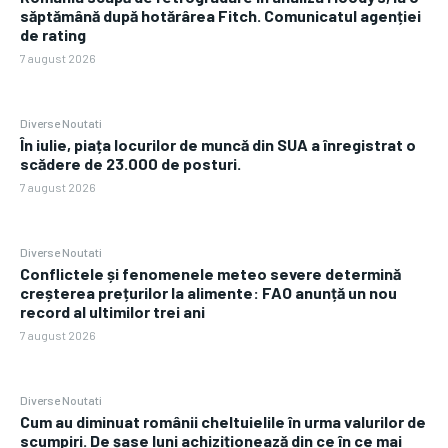
săptămână după hotărârea Fitch. Comunicatul agenției
de rating
7 august 2026
Diverse Noutati
În iulie, piața locurilor de muncă din SUA a înregistrat o
scădere de 23.000 de posturi.
7 august 2026
Diverse Noutati
Conflictele și fenomenele meteo severe determină
creșterea prețurilor la alimente: FAO anunță un nou
record al ultimilor trei ani
7 august 2026
Diverse Noutati
Cum au diminuat românii cheltuielile în urma valurilor de
scumpiri. De șase luni achiziționează din ce în ce mai