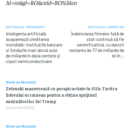
hl=ro&gl=RO&ceid=RO%3Aro
ARTICOLUL PRECEDENT
ARTICOLUL URMĂTOR
Inteligenta artificială
Îndatorarea firmelor față de
acaparează creditarea
stat continuă să fie
mondială: instituțiile bancare
semnificativă, cu datorii
și fondurile mari alocă sute
restante de 77 de miliarde de
de miliarde în data centere și
lei în…
cipuri semiconductoare
Diverse Noutati
Zelenski manevrează cu perspicacitate în SUA: Tactica
liderului ucrainean pentru a obține sprijinul
susținătorilor lui Trump
31 octombrie 2025
Diverse Noutati