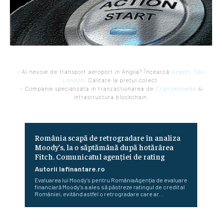
- Ai nevoie de transport aeroport in Anglia? Încearcă
Airport Taxi
London
. Calitate la prețul corect.
- Companie specializata in tranzactionarea de
Criptomonede
si
infrastructura blockchain.
România scapă de retrogradare în analiza
Moody’s, la o săptămână după hotărârea
Fitch. Comunicatul agenției de rating
Autorii Iafinantare.ro
Evaluarea lui Moody's pentru RomâniaAgenția de evaluare
financiară Moody's a ales să păstreze ratingul de credit al
României, evitând astfel o retrogradare care ar...