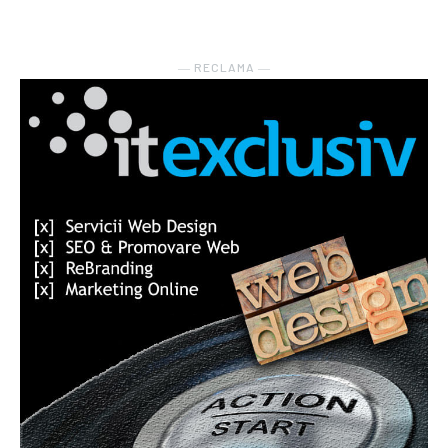
― RECLAMA ―