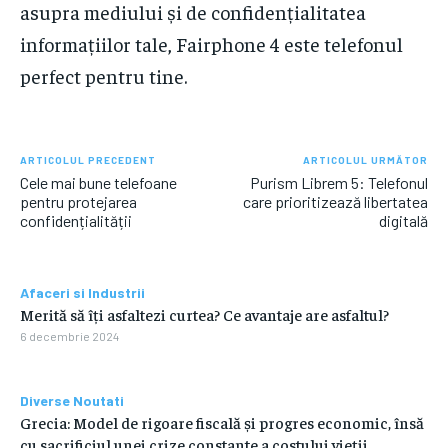
asupra mediului și de confidențialitatea
informațiilor tale, Fairphone 4 este telefonul
perfect pentru tine.
ARTICOLUL PRECEDENT
ARTICOLUL URMĂTOR
Cele mai bune telefoane
Purism Librem 5: Telefonul
pentru protejarea
care prioritizează libertatea
confidențialității
digitală
Afaceri si Industrii
Merită să îți asfaltezi curtea? Ce avantaje are asfaltul?
6 decembrie 2024
Diverse Noutati
Grecia: Model de rigoare fiscală și progres economic, însă
cu sacrificiul unei crize constante a costului vieții