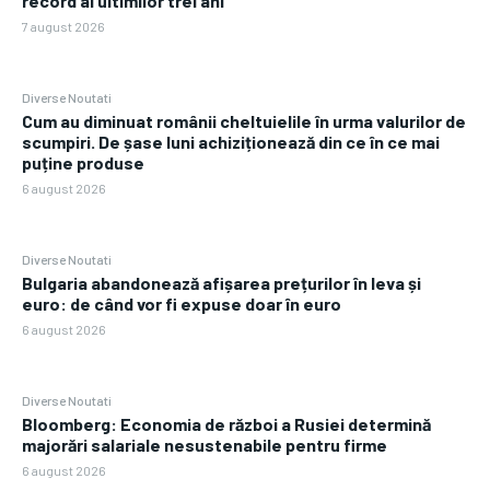
record al ultimilor trei ani
7 august 2026
Diverse Noutati
Cum au diminuat românii cheltuielile în urma valurilor de
scumpiri. De șase luni achiziționează din ce în ce mai
puține produse
6 august 2026
Diverse Noutati
Bulgaria abandonează afișarea prețurilor în leva și
euro: de când vor fi expuse doar în euro
6 august 2026
Diverse Noutati
Bloomberg: Economia de război a Rusiei determină
majorări salariale nesustenabile pentru firme
6 august 2026