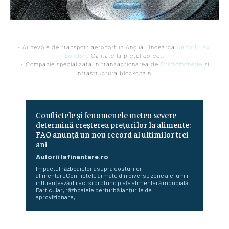
- Ai nevoie de transport aeroport in Anglia? Încearcă
Airport Taxi
London
. Calitate la prețul corect.
- Companie specializata in tranzactionarea de
Criptomonede
si
infrastructura blockchain.
Conflictele și fenomenele meteo severe
determină creșterea prețurilor la alimente:
FAO anunță un nou record al ultimilor trei
ani
Autorii Iafinantare.ro
Impactul războaielor asupra costurilor
alimentareConflictele armate din diverse zone ale lumii
influențează direct și profund piața alimentară mondială.
Particular, războaiele perturbă lanțurile de
aprovizionare,...