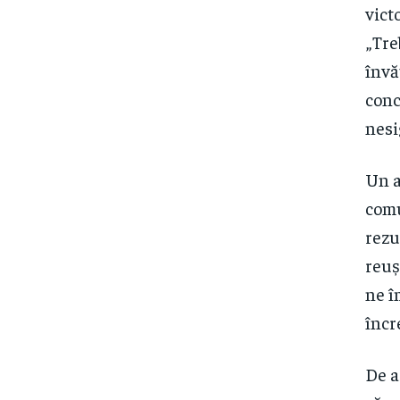
vict
„Tre
învă
conc
nesi
Un a
comu
rezu
reuș
ne î
încr
De a