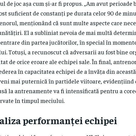
ul de joc așa cum și-ar fi propus. „Am avut perioade 
ost suficient de constanți pe durata celor 90 de minu
enorul, menționând că sunt multe aspecte care nece
nătățiri. El a subliniat nevoia de mai multă determi
entrare din partea jucătorilor, în special în momente
lui. Totuși, a recunoscut că adversarii au fost bine or
itat de orice eroare ale echipei sale. În final, antrenor
ederea în capacitatea echipei de a învăța din această
veni mai puternică în partidele viitoare, evidențiin
să la antrenamente va fi intensificată pentru a corec
rvate în timpul meciului.
aliza performanței echipei