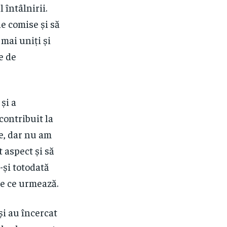
 întâlnirii.
e comise și să
 mai uniți și
e de
și a
contribuit la
e, dar nu am
 aspect și să
-și totodată
le ce urmează.
și au încercat