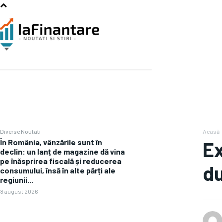
Diverse Noutati
Acasă
În România, vânzările sunt în
Ex
declin: un lanț de magazine dă vina
pe înăsprirea fiscală și reducerea
du
consumului, însă în alte părți ale
regiunii...
8 august 2026