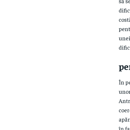
să s
difi
cost
pent
unei
dific
pe
În p
unor
Antr
coer
apăr
în f