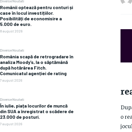
Diverse Noutati
Românii optează pentru conturi și
case în locul investițiilor.
Posibilități de economisire a
5.000 de euro.
8 august 2026
Diverse Noutati
România scapă de retrogradare în
analiza Moody’s, la o săptămână
după hotărârea Fitch.
Comunicatul agenției de rating
7 august 2026
re
Diverse Noutati
În iulie, piața locurilor de muncă
După
din SUA a înregistrat o scădere de
o re
23.000 de posturi.
7 august 2026
jocu