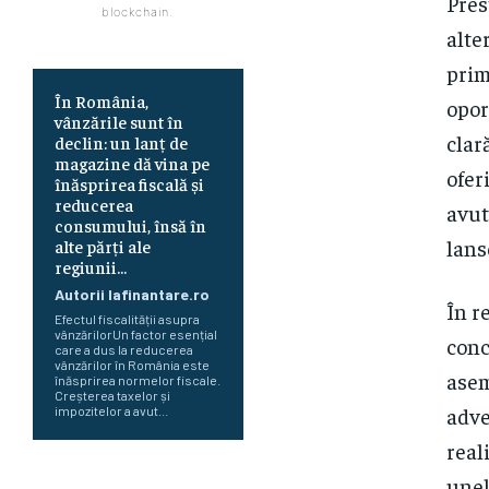
Pres
blockchain.
alte
prim
În România,
opor
vânzările sunt în
clar
declin: un lanț de
magazine dă vina pe
ofer
înăsprirea fiscală și
reducerea
avut
consumului, însă în
lans
alte părți ale
regiunii...
Autorii Iafinantare.ro
În r
Efectul fiscalității asupra
vânzărilorUn factor esențial
conc
care a dus la reducerea
vânzărilor în România este
asem
înăsprirea normelor fiscale.
Creșterea taxelor și
adve
impozitelor a avut...
real
Românii optează pentru conturi
unel