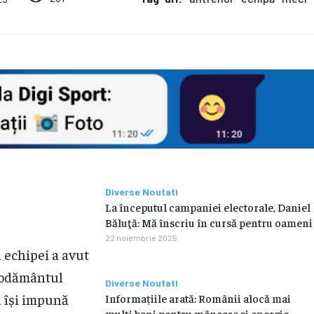
Diverse Noutati
La începutul campaniei electorale, Daniel
Băluţă: Mă înscriu în cursă pentru oameni
22 noiembrie 2025
 echipei a avut
znodământul
Diverse Noutati
ă își impună
Informațiile arată: Românii alocă mai
mulți bani pentru mâncare și energie