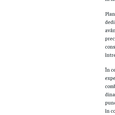
Plan
dedi
avân
prec
cons
într
În c
expe
comb
dina
punc
în c