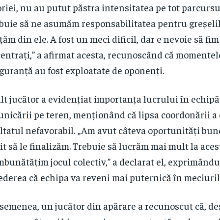
oriei, nu au putut păstra intensitatea pe tot parcursul
buie să ne asumăm responsabilitatea pentru greșelil
țăm din ele. A fost un meci dificil, dar e nevoie să fim
entrați,” a afirmat acesta, recunoscând că momentel
guranță au fost exploatate de oponenți.
lt jucător a evidențiat importanța lucrului în echipă 
nicării pe teren, menționând că lipsa coordonării a 
ltatul nefavorabil. „Am avut câteva oportunități bun
it să le finalizăm. Trebuie să lucrăm mai mult la acest
mbunătățim jocul colectiv,” a declarat el, exprimându
ederea că echipa va reveni mai puternică în meciuri
semenea, un jucător din apărare a recunoscut că, de