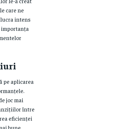
lor le-a creat
ile care ne
 lucra intens
d importanța
omentelor
iuri
ă pe aplicarea
ormanțele.
de joc mai
nzițiilor între
rea eficienței
mai bune.