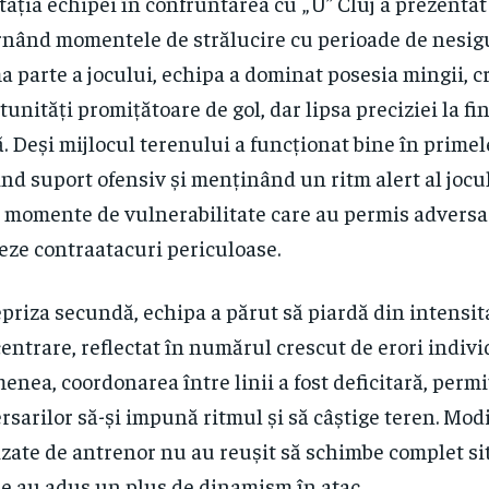
tația echipei în confruntarea cu „U” Cluj a prezentat 
rnând momentele de strălucire cu perioade de nesig
a parte a jocului, echipa a dominat posesia mingii, 
tunități promițătoare de gol, dar lipsa preciziei la fin
ă. Deși mijlocul terenului a funcționat bine în prime
ind suport ofensiv și menținând un ritm alert al jocu
 momente de vulnerabilitate care au permis adversar
eze contraatacuri periculoase.
epriza secundă, echipa a părut să piardă din intensit
entrare, reflectat în numărul crescut de erori indivi
enea, coordonarea între linii a fost deficitară, perm
rsarilor să-și impună ritmul și să câștige teren. Modi
izate de antrenor nu au reușit să schimbe complet sit
e au adus un plus de dinamism în atac.