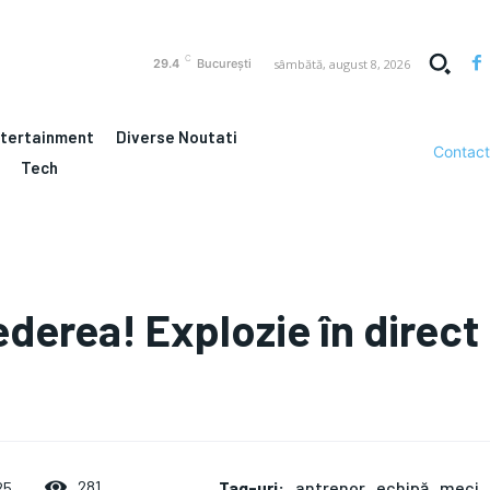
C
sâmbătă, august 8, 2026
29.4
București
ntertainment
Diverse Noutati
Contact
Tech
vederea! Explozie în direct
Tag-uri:
antrenor
echipă
meci
281
25