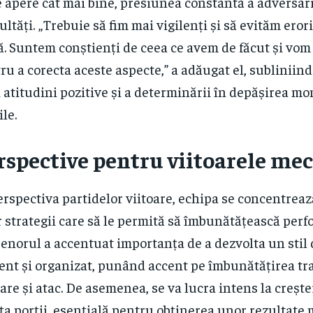
e apere cât mai bine, presiunea constantă a adversari
cultăți. „Trebuie să fim mai vigilenți și să evităm eror
ă. Suntem conștienți de ceea ce avem de făcut și vom
ru a corecta aceste aspecte,” a adăugat el, subliniin
 atitudini pozitive și a determinării în depășirea m
ile.
rspective pentru viitoarele mec
erspectiva partidelor viitoare, echipa se concentreaz
 strategii care să le permită să îmbunătățească perf
enorul a accentuat importanța de a dezvolta un stil 
ent și organizat, punând accent pe îmbunătățirea tra
are și atac. De asemenea, se va lucra intens la crește
ața porții, esențială pentru obținerea unor rezultate 