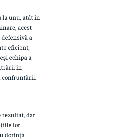
 la unu, atât în
minare, acest
a defensivă a
te eficient,
eși echipa a
trării în
 confruntării.
e rezultat, dar
iile lor.
cu dorința