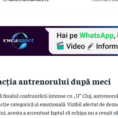
acția antrenorului după meci
 finalul confruntării intense cu „U” Cluj, antrenorul
acție categorică și emoțională. Vizibil afectat de de
lui, acesta a accentuat faptul că echipa nu a reușit s