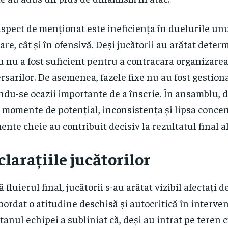
spect de menționat este ineficiența în duelurile unu
are, cât și în ofensivă. Deși jucătorii au arătat deter
u nu a fost suficient pentru a contracara organizare
rsarilor. De asemenea, fazele fixe nu au fost gestiona
ndu-se ocazii importante de a înscrie. În ansamblu, d
 momente de potențial, inconsistența și lipsa concen
nte cheie au contribuit decisiv la rezultatul final al
clarațiile jucătorilor
 fluierul final, jucătorii s-au arătat vizibil afectați d
bordat o atitudine deschisă și autocritică în intervenț
tanul echipei a subliniat că, deși au intrat pe teren 