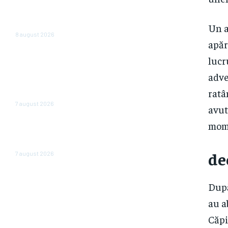
și case în locul investițiilor.
Posibilități de economisire a
5.000 de euro.
Un a
8 august 2026
apăr
România scapă de
lucr
retrogradare în analiza
adve
Moody’s, la o săptămână după
hotărârea Fitch. Comunicatul
ratâ
agenției de rating
7 august 2026
avut
mome
În iulie, piața locurilor de muncă
din SUA a înregistrat o scădere
de 23.000 de posturi.
de
7 august 2026
După
au a
Căpi