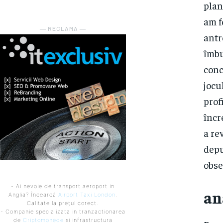
plan
am f
― RECLAMA ―
antr
îmbu
conc
jocu
prof
încr
a re
depu
obse
- Ai nevoie de transport aeroport in
an
Anglia? Încearcă
Airport Taxi London
.
Calitate la prețul corect.
- Companie specializata in tranzactionarea
de
Criptomonede
si infrastructura