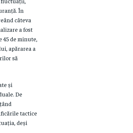
fluctuații,
uranță. În
creând câteva
alizare a fost
le 45 de minute,
lui, apărarea a
ilor să
ate și
duale. De
ițând
ficările tactice
uația, deși