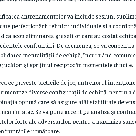
ificarea antrenamentelor va include sesiuni suplim
cate perfecționării tehnicii individuale și a coordonă
d ca scop eliminarea greșelilor care au costat echipa
edentele confruntări. De asemenea, se va concentra
olidarea mentalității de echipă, încurajând comunic
e jucători și sprijinul reciproc în momentele dificile.
eea ce privește tacticile de joc, antrenorul intențion
rimenteze diverse configurații de echipă, pentru a 
inația optimă care să asigure atât stabilitate defensi
mism în atac. Se va pune accent pe analiza și contra
telor forte ale adversarilor, pentru a maximiza șans
onfruntările următoare.