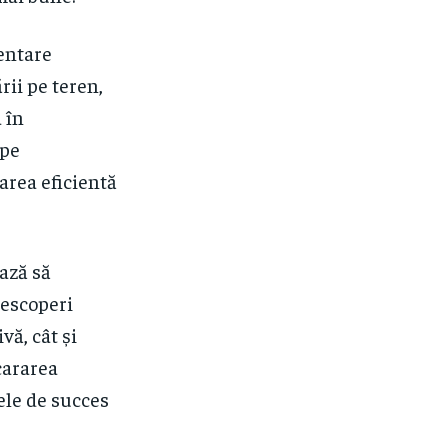
entare
rii pe teren,
 în
 pe
area eficientă
ează să
descoperi
vă, cât și
cararea
ele de succes