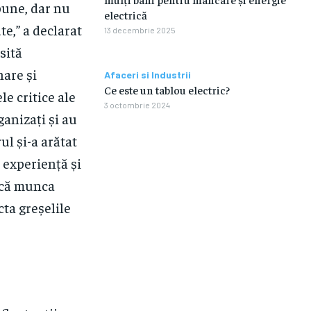
bune, dar nu
electrică
te,” a declarat
13 decembrie 2025
sită
nare și
Afaceri si Industrii
Ce este un tablou electric?
le critice ale
3 octombrie 2024
ganizați și au
ul și-a arătat
 experiență și
d că munca
ta greșelile