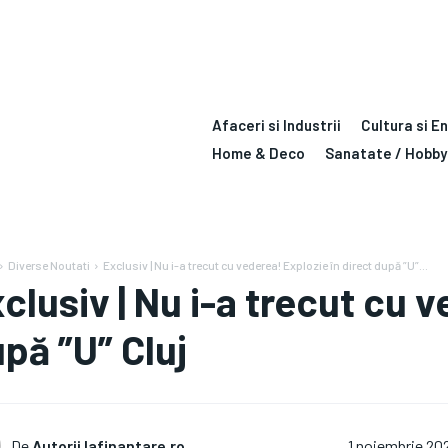
Afaceri si Industrii
Cultura si E
Home & Deco
Sanatate / Hobby
Diverse Noutati
Exclusiv | Nu i-a trecut cu vederea! Explozie în direct după ”U”...
clusiv | Nu i-a trecut cu 
pă ”U” Cluj
De
Autorii Iafinantare.ro
1 noiembrie 20