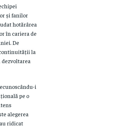
echipei
r și fanilor
laudat hotărârea
or în cariera de
niei. De
ontinuității la
u dezvoltarea
 recunoscându-i
țională pe o
ntens
ste alegerea
au ridicat