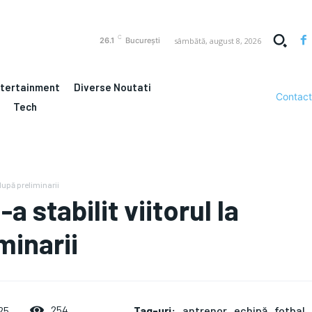
C
sâmbătă, august 8, 2026
26.1
București
ntertainment
Diverse Noutati
Contact
Tech
 după preliminarii
a stabilit viitorul la
minarii
Tag-uri:
antrenor
echipă
fotbal
254
25