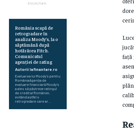
ofer
blockchain.
dore
ceri
România scapă de
retrogradare în
Luce
analiza Moody’s, la o
săptămână după
jucă
hotărârea Fitch.
față
Comunicatul
agenției de rating
asem
Autorii Iafinantare.ro
asig
Evaluarea lui Moody's pentru
RomâniaAgenția de
plăn
evaluare financiară Moody's
a ales să păstreze ratingul
de credit al României,
cali
evitând astfel o
retrogradare care ar...
comp
În iulie, piața locurilor de muncă
Re
din SUA a înregistrat o scădere
de 23.000 de posturi.