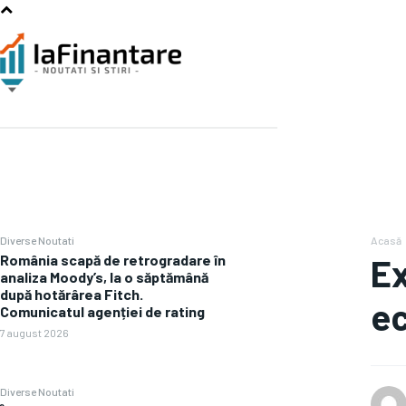
Diverse Noutati
Acasă
România scapă de retrogradare în
Ex
analiza Moody’s, la o săptămână
după hotărârea Fitch.
ec
Comunicatul agenției de rating
7 august 2026
Diverse Noutati