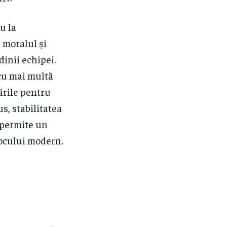
u la
 moralul și
dinii echipei.
cu mai multă
cările pentru
, stabilitatea
a permite un
jocului modern.