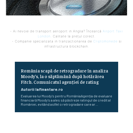
- Ai nevoie de transport aeroport in Anglia? Încearcă
Airport Taxi
London
. Calitate la prețul corect.
- Companie specializata in tranzactionarea de
Criptomonede
si
infrastructura blockchain.
România scapă de retrogradare în analiza
Moody’s, la o săptămână după hotărârea
Fitch. Comunicatul agenției de rating
Autorii Iafinantare.ro
Evaluarea lui Moody's pentru RomâniaAgenția de evaluare
financiară Moody's a ales să păstreze ratingul de credit al
României, evitând astfel o retrogradare care ar...
În iulie, piața locurilor de muncă din SUA a înregistrat o
scădere de 23.000 de posturi.