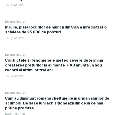
7 august 2026
Diverse Noutati
În iulie, piața locurilor de muncă din SUA a înregistrat o
scădere de 23.000 de posturi.
7 august 2026
Diverse Noutati
Conflictele și fenomenele meteo severe determină
creșterea prețurilor la alimente: FAO anunță un nou
record al ultimilor trei ani
7 august 2026
Diverse Noutati
Cum au diminuat românii cheltuielile în urma valurilor de
scumpiri. De șase luni achiziționează din ce în ce mai
puține produse
6 august 2026