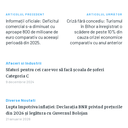
ARTICOLUL PRECEDENT
ARTICOLUL URMĂTOR
Informații oficiale: Deficitul
Criză fără concediu: Turismul
comercial s-a diminuat cu
în Bihor a înregistrat o
aproape 800 de milioane de
scădere de peste 10% din
euro comparativ cu aceeași
cauza crizei economice
perioadă din 2025.
comparativ cu anul anterior
Afaceri si Industrii
​Sfaturi pentru cei care vor să facă școala de șoferi
Categoria C
9 decembrie 2024
Diverse Noutati
Lupta împotriva inflației: Declarația BNR privind prețurile
din 2026 și legătura cu Guvernul Bolojan
21 ianuarie 2026