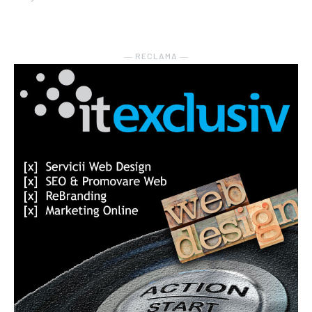
― RECLAMA ―