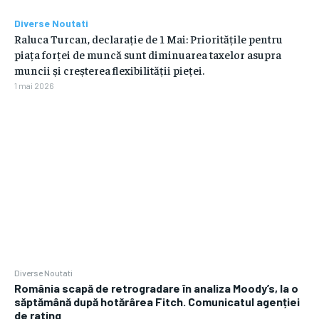
Diverse Noutati
Raluca Turcan, declarație de 1 Mai: Prioritățile pentru
piața forței de muncă sunt diminuarea taxelor asupra
muncii și creșterea flexibilității pieței.
1 mai 2026
Diverse Noutati
România scapă de retrogradare în analiza Moody’s, la o
săptămână după hotărârea Fitch. Comunicatul agenției
de rating