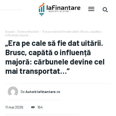
Acasă
Diverse Noutati
"Era pe cale să fie dat uitării. Brusc, capătă o
influență majoră:...
„Era pe cale să fie dat uitării.
Brusc, capătă o influență
majoră: cărbunele devine cel
mai transportat…”
De
Autorii Iafinantare.ro
11 mai 2026
164