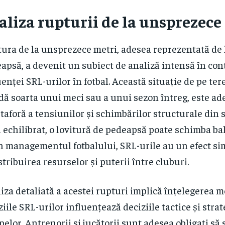
aliza rupturii de la unsprezece
ura de la unsprezece metri, adesea reprezentată de l
apsă, a devenit un subiect de analiză intensă în con
uenței SRL-urilor în fotbal. Această situație de pe ter
dă soarta unui meci sau a unui sezon întreg, este ad
taforă a tensiunilor și schimbărilor structurale din s
 echilibrat, o lovitură de pedeapsă poate schimba bal
în managementul fotbalului, SRL-urile au un efect si
stribuirea resurselor și puterii între cluburi.
iza detaliată a acestei rupturi implică înțelegerea m
ziile SRL-urilor influențează deciziile tactice și strat
pelor. Antrenorii și jucătorii sunt adesea obligați să