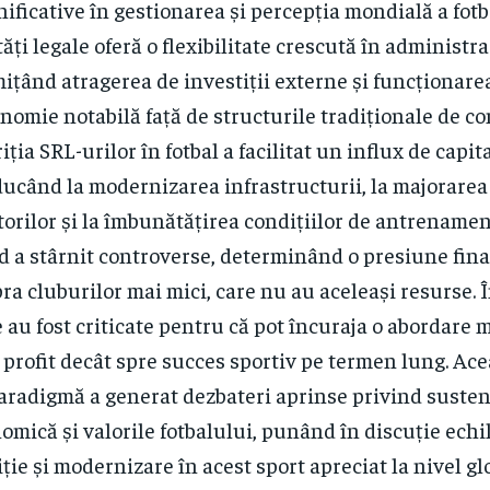
ificative în gestionarea și percepția mondială a fotb
tăți legale oferă o flexibilitate crescută în administr
ițând atragerea de investiții externe și funcționare
nomie notabilă față de structurile tradiționale de c
iția SRL-urilor în fotbal a facilitat un influx de capita
ucând la modernizarea infrastructurii, la majorarea 
torilor și la îmbunătățirea condițiilor de antrenament
d a stârnit controverse, determinând o presiune fina
ra cluburilor mai mici, care nu au aceleași resurse. Î
e au fost criticate pentru că pot încuraja o abordare 
 profit decât spre succes sportiv pe termen lung. Ac
aradigmă a generat dezbateri aprinse privind susten
omică și valorile fotbalului, punând în discuție echil
iție și modernizare în acest sport apreciat la nivel gl