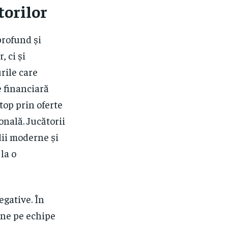
torilor
profund și
 ci și
urile care
e financiară
top prin oferte
onală. Jucătorii
dii moderne și
la o
egative. În
une pe echipe