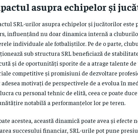
pactul asupra echipelor și jucă
ctul SRL-urilor asupra echipelor și jucătorilor este 
rs, influențând nu doar dinamica internă a cluburilor,
erele individuale ale fotbaliștilor. Pe de o parte, club
ționează sub structura SRL beneficiază de stabilitat
cută și de oportunități sporite de a atrage talente de 
riale competitive și promisiuni de dezvoltare profesi
 adesea motivați de perspectivele de a evolua în me
 lucra cu personal tehnic de elită, ceea ce poate duce 
nătățire notabilă a performanțelor lor pe teren.
oate acestea, această dinamică poate avea și efecte n
area succesului financiar, SRL-urile pot pune presi