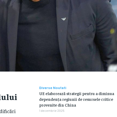
Diverse Noutati
UE elaborează strategii pentru a diminua
lului
dependența regiunii de resursele critice
provenite din China
ificări
1 decembrie 2025