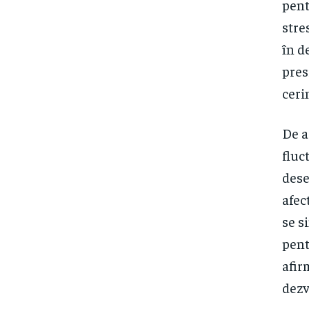
pent
stre
în d
pres
ceri
De a
fluc
dese
afec
se s
pent
afir
dezv