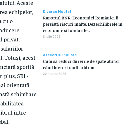
alului. Aceste
area echipelor,
Diverse Noutati
Raportul BNR: Economiei României îi
a cu o
persistă riscuri înalte. Dezechilibrele în
onducere.
economie și fondurile…
6 iulie 2026
l privat,
salariilor
Afaceri si Industrii
. Totuși, acest
Cum să reduci durerile de spate atunci
nciară sporită
când lucrezi mult la birou
22 martie 2025
n plus, SRL-
mai orientată
eastă schimbare
abilitatea
ibrul între
obal.