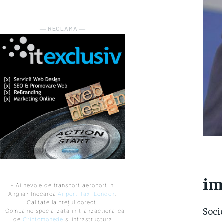
― RECLAMA ―
im
- Ai nevoie de transport aeroport in
Anglia? Încearcă
Airport Taxi London
.
Calitate la prețul corect.
Soci
- Companie specializata in tranzactionarea
de
Criptomonede
si infrastructura