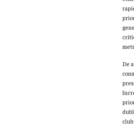
rapi
prio
gene
crit
metr
De a
cons
pres
încr
prio
dubl
club