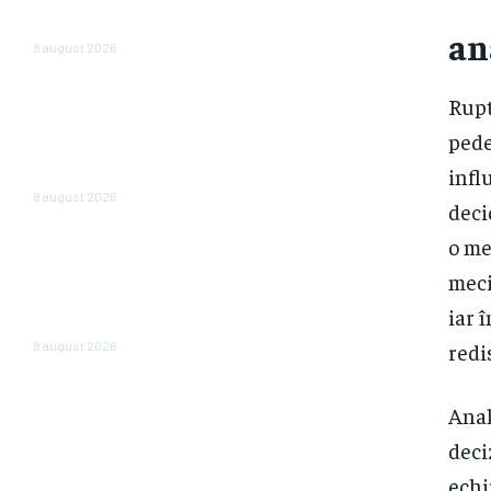
state. Povestea celor trei
agenții
an
8 august 2026
În România, vânzările sunt în
Rupt
declin: un lanț de magazine dă
vina pe înăsprirea fiscală și
pede
reducerea consumului, însă în
infl
alte părți ale regiunii...
8 august 2026
deci
o me
„România nu este în junk, însă
plătește deja ca și cum ar fi.”
meci
Avertizarea unui economist
renumit după hotărârea
iar 
Moody’s
redi
8 august 2026
Anal
deci
echi