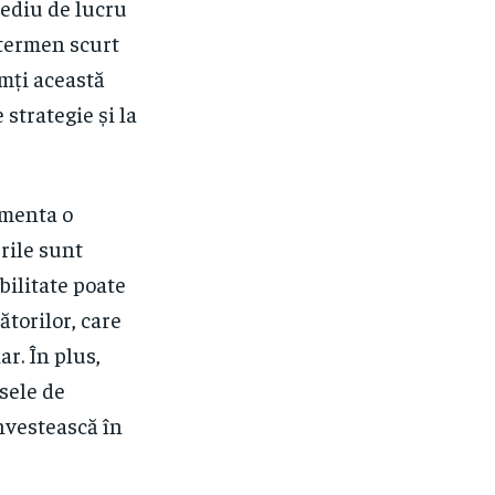
mediu de lucru
e termen scurt
imți această
strategie și la
imenta o
rile sunt
bilitate poate
ătorilor, care
ar. În plus,
nsele de
nvestească în