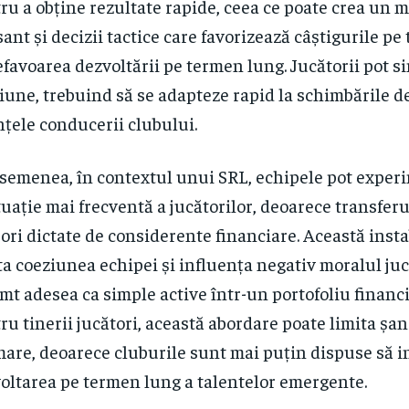
ru a obține rezultate rapide, ceea ce poate crea un 
sant și decizii tactice care favorizează câștigurile p
efavoarea dezvoltării pe termen lung. Jucătorii pot s
iune, trebuind să se adapteze rapid la schimbările de 
nțele conducerii clubului.
semenea, în contextul unui SRL, echipele pot exper
tuație mai frecventă a jucătorilor, deoarece transferu
ori dictate de considerente financiare. Această insta
ta coeziunea echipei și influența negativ moralul juc
imt adesea ca simple active într-un portofoliu financi
ru tinerii jucători, această abordare poate limita șa
mare, deoarece cluburile sunt mai puțin dispuse să i
oltarea pe termen lung a talentelor emergente.