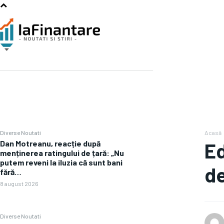
Diverse Noutati
Acasă
Dan Motreanu, reacție după
Ed
menținerea ratingului de țară: „Nu
putem reveni la iluzia că sunt bani
de
fără…
8 august 2026
Diverse Noutati