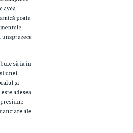
te avea
inamică poate
momentele
la unsprezece
buie să ia în
și unei
ralul și
r este adesea
o presiune
inanciare ale