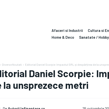
Afaceri si Industrii
Cultura si E
Home & Deco
Sanatate / Hobby
Diverse Noutati
Editorial Daniel Scorpie: Impactul SRL și despărțirea de la unspre
itorial Daniel Scorpie: I
 la unsprezece metri
De
Autorii Iafinantare.ro
25 octombrie 2