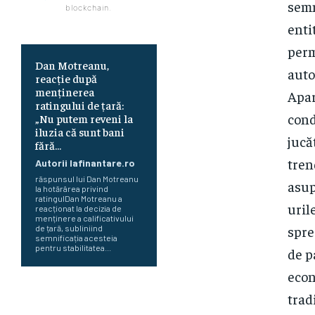
semn
blockchain.
enti
perm
Dan Motreanu,
auto
reacție după
menținerea
Apar
ratingului de țară:
cond
„Nu putem reveni la
iluzia că sunt bani
jucă
fără…
tren
Autorii Iafinantare.ro
răspunsul lui Dan Motreanu
asup
la hotărârea privind
ratingulDan Motreanu a
uril
reacționat la decizia de
menținere a calificativului
spre
de țară, subliniind
semnificația acesteia
pentru stabilitatea...
de p
econ
Cum au început Fitch, Moody’s
trad
și S&P să ofere evaluări pentru