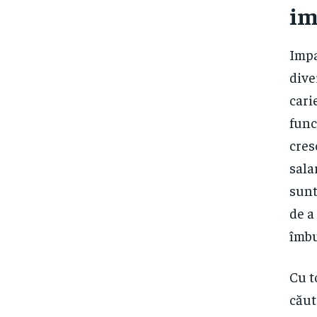
im
Impa
dive
cari
func
cres
sala
sunt
de a
îmbu
Cu t
căut