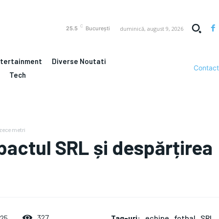
C
duminică, august 9, 2026
25.5
București
ntertainment
Diverse Noutati
Contact
Tech
zece metri
mpactul SRL și despărțirea
Tag-uri:
echipe
fotbal
SRL
327
025