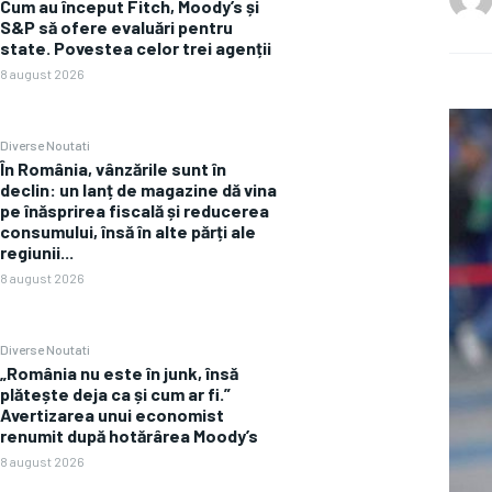
Cum au început Fitch, Moody’s și
S&P să ofere evaluări pentru
state. Povestea celor trei agenții
8 august 2026
Diverse Noutati
În România, vânzările sunt în
declin: un lanț de magazine dă vina
pe înăsprirea fiscală și reducerea
consumului, însă în alte părți ale
regiunii...
8 august 2026
Diverse Noutati
„România nu este în junk, însă
plătește deja ca și cum ar fi.”
Avertizarea unui economist
renumit după hotărârea Moody’s
8 august 2026