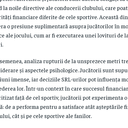
d la noile directive ale conducerii clubului, care poa
rități financiare diferite de cele sportive. Această d
ra o presiune suplimentară asupra jucătorilor în 
ice ale jocului, cum ar fi executarea unei lovituri de 
i.
semenea, analiza rupturii de la unsprezece metri tre
iderare și aspectele psihologice. Jucătorii sunt supu
iuni imense, iar deciziile SRL-urilor pot influența mo
ederea lor. Într-un context în care succesul financia
ritizat față de cel sportiv, jucătorii pot experimenta 
ă: de a performa pentru a satisface atât așteptările f
ului, cât și pe cele sportive ale fanilor.