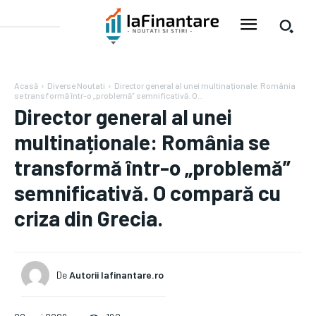
Acasă
Diverse Noutati
Director general al unei multinaționale: România
se transformă într-o „problemă” semnificativă. O...
Director general al unei
multinaționale: România se
transformă într-o „problemă”
semnificativă. O compară cu
criza din Grecia.
De
Autorii Iafinantare.ro