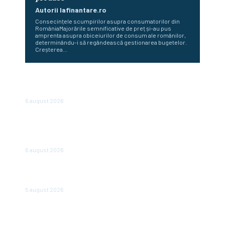
Autorii Iafinantare.ro
Consecințele scumpirilor asupra consumatorilor din
RomâniaMajorările semnificative de preț și-au pus
amprenta asupra obiceiurilor de consum ale românilor,
determinându-i să regândească gestionarea bugetelor.
Creșterea...
Bloomberg: Economia de război a Rusiei determină
majorări salariale nesustenabile pentru firme
6 august 2026
Perspectiva viitorului economic al României: Nazare
dezvăluie estimările pentru 2026 și 2027: „Fundamentele
unei recuperări economice mai solide”
6 august 2026
Cum reduc ministerele consumul de energie. Angajații care
operează cu două computere opresc…
5 august 2026