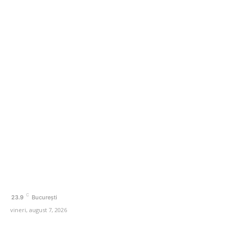
Cum reduc ministerele consumul de energie. Angajații
care operează cu două computere opresc…
Categorii
Afaceri si Industrii
Agricultura
Amenajare exterior
Amenajare interior
Auto
Beauty
C
23.9
București
vineri, august 7, 2026