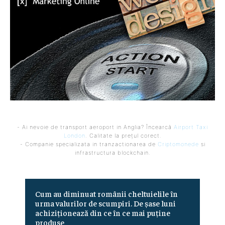
- Ai nevoie de transport aeroport in Anglia? Încearcă
Airport Taxi
London
. Calitate la prețul corect.
- Companie specializata in tranzactionarea de
Criptomonede
si
infrastructura blockchain.
Cum au diminuat românii cheltuielile în
urma valurilor de scumpiri. De șase luni
achiziționează din ce în ce mai puține
produse