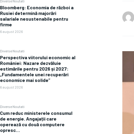
Diverse Noutati
Bloomberg: Economia de război a
Rusiei determină majorări
salariale nesustenabile pentru
firme
6 august 2026
Diverse Noutati
Perspectiva viitorului economic al
României: Nazare dezvăluie
estimările pentru 2026 și 2027:
„Fundamentele unei recuperări
economice mai solide”
6 august 2026
Diverse Noutati
Cum reduc ministerele consumul
de energie. Angajații care
operează cu două computere
opresc…