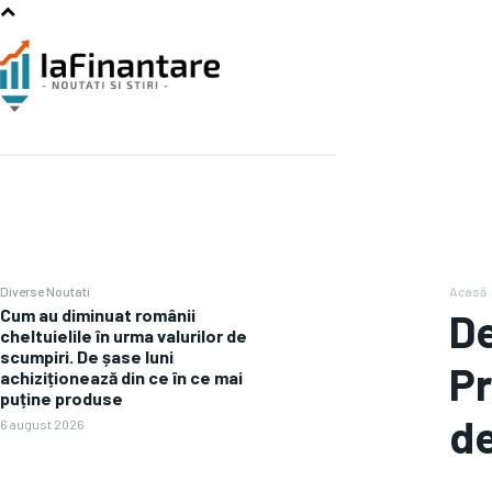
Diverse Noutati
Acasă
Cum au diminuat românii
De
cheltuielile în urma valurilor de
scumpiri. De șase luni
Pr
achiziționează din ce în ce mai
puține produse
de
6 august 2026