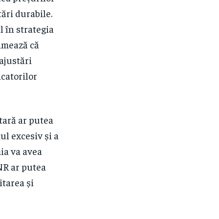
ări durabile.
 în strategia
timează că
ajustări
icatorilor
tară ar putea
l excesiv și a
ia va avea
BNR ar putea
tarea și