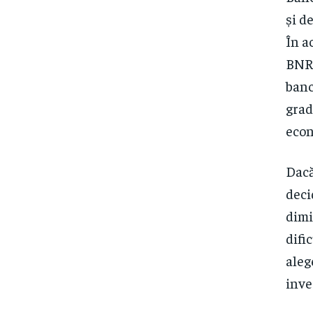
și d
În a
BNR 
banc
grad
econ
Dacă
deci
dimi
difi
aleg
inves