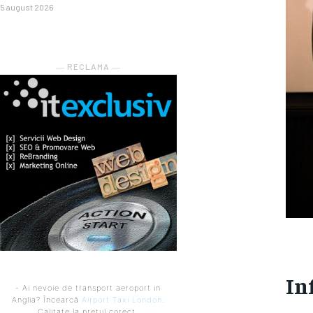
5 august 2026
― RECLAMA ―
In
- Ai nevoie de transport aeroport in
Anglia? Încearcă
Airport Taxi London
.
Calitate la prețul corect.