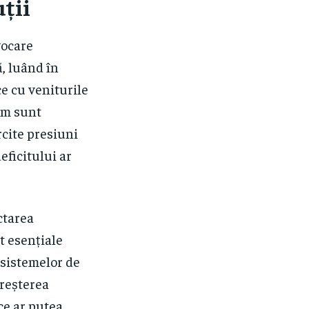
uții
vocare
ă, luând în
ce cu veniturile
cum sunt
rcite presiuni
eficitului ar
ctarea
nt esențiale
 sistemelor de
creșterea
ce ar putea