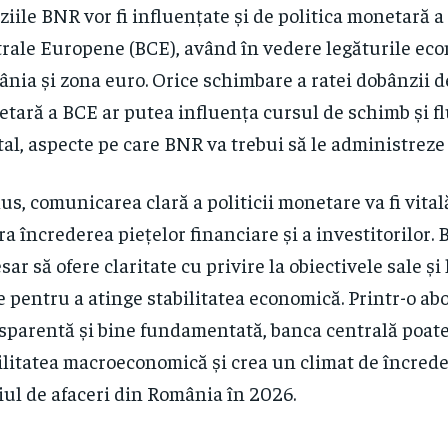
ziile BNR vor fi influențate și de politica monetară a
rale Europene (BCE), având în vedere legăturile ec
nia și zona euro. Orice schimbare a ratei dobânzii de
tară a BCE ar putea influența cursul de schimb și fl
tal, aspecte pe care BNR va trebui să le administreze 
lus, comunicarea clară a politicii monetare va fi vita
ra încrederea piețelor financiare și a investitorilor. 
sar să ofere claritate cu privire la obiectivele sale și
e pentru a atinge stabilitatea economică. Printr-o ab
sparentă și bine fundamentată, banca centrală poate 
ilitatea macroeconomică și crea un climat de încred
ul de afaceri din România în 2026.