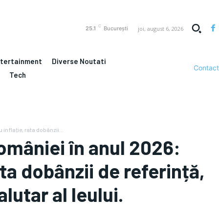
C
joi, august 6, 2026
25.1
București
ntertainment
Diverse Noutati
Contact
Tech
nflație, rata dobânzii...
mâniei în anul 2026:
ata dobânzii de referință,
lutar al leului.