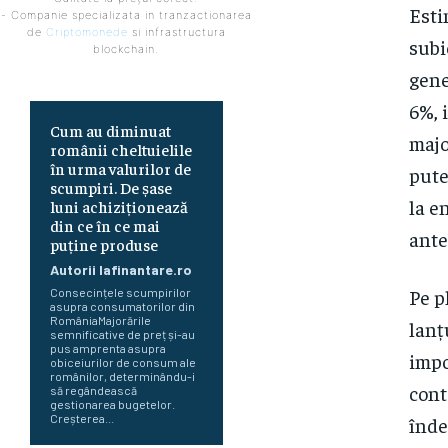
Esti
- Companie specializata in tranzactionarea
de
Criptomonede
si infrastructura
subi
blockchain.
gene
6%, 
Cum au diminuat
majo
românii cheltuielile
în urma valurilor de
pute
scumpiri. De șase
la e
luni achiziționează
din ce în ce mai
ante
puține produse
Autorii Iafinantare.ro
Pe p
Consecințele scumpirilor
asupra consumatorilor din
RomâniaMajorările
lanț
semnificative de preț și-au
pus amprenta asupra
impo
obiceiurilor de consum ale
românilor, determinându-i
cont
să regândească
gestionarea bugetelor.
Creșterea...
înde