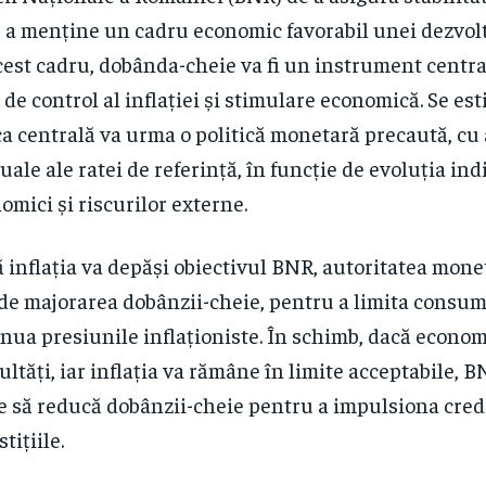
e a menține un cadru economic favorabil unei dezvolt
cest cadru, dobânda-cheie va fi un instrument central
de control al inflației și stimulare economică. Se es
a centrală va urma o politică monetară precaută, cu 
uale ale ratei de referință, în funcție de evoluția ind
omici și riscurilor externe.
 inflația va depăși obiectivul BNR, autoritatea mone
de majorarea dobânzii-cheie, pentru a limita consumu
nua presiunile inflaționiste. În schimb, dacă econom
cultăți, iar inflația va rămâne în limite acceptabile, 
e să reducă dobânzii-cheie pentru a impulsiona credi
tițiile.