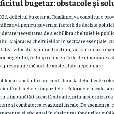
ficitul bugetar: obstacole și sol
026, deficitul bugetar al României va constitui o pro
ificativă pentru guvern și factorii de decizie politic
iderare necesitatea de a echilibra cheltuielile publi
ului. Majorarea cheltuielilor în sectoare esențiale, 
tatea, educația și infrastructura, va continua să exe
ra bugetului, în timp ce încercările de diminuare a d
a presupune măsuri de austeritate nepopulare.
oblemă constantă care contribuie la deficit este cole
icientă a taxelor și impozitelor. Reformele fiscale su
ru a îmbunătăți această situație, prin modernizarea
ctare și combaterea evaziunii fiscale. De asemenea, 
sparenței și eficienței în cheltuirea fondurilor publi