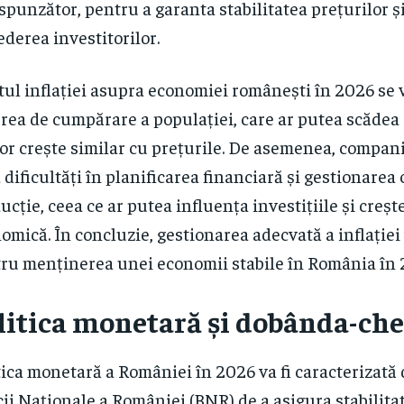
spunzător, pentru a garanta stabilitatea prețurilor ș
ederea investitorilor.
tul inflației asupra economiei românești în 2026 se v
rea de cumpărare a populației, care ar putea scădea 
or crește similar cu prețurile. De asemenea, compani
 dificultăți în planificarea financiară și gestionarea 
ucție, ceea ce ar putea influența investițiile și creșt
omică. În concluzie, gestionarea adecvată a inflației 
ru menținerea unei economii stabile în România în 
litica monetară și dobânda-che
tica monetară a României în 2026 va fi caracterizată d
ii Naționale a României (BNR) de a asigura stabilita