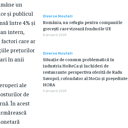
rămâne un
ce și publicul
Diverse Noutati
insă între 4% și
România, un refugiu pentru companiile
grecești care vizează fondurile UE
lan intern,
6 ianuarie 2026
 factori care ar
iile prețurilor
Diverse Noutati
ari în anii
Situație de consum problematică în
industria HoReCa și închideri de
restaurante: perspectiva oferită de Radu
Savopol, cofondator al 5toGo și președinte
reruperi ale
HORA
5 ianuarie 2026
costurilor de
rnă. În acest
 urmărească
 monetară