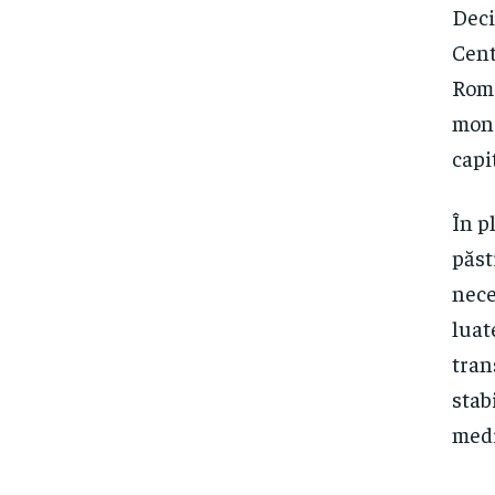
Deci
Cent
Româ
mone
capi
În p
păst
nece
luat
tran
stab
medi