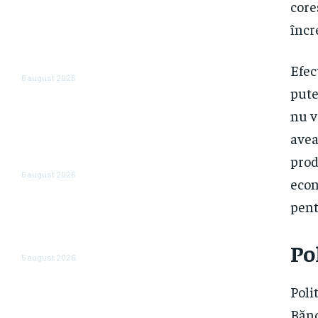
core
Bloomberg: Economia de război
încr
a Rusiei determină majorări
salariale nesustenabile pentru
firme
Efec
6 august 2026
pute
Perspectiva viitorului economic
nu v
al României: Nazare dezvăluie
estimările pentru 2026 și 2027:
avea
„Fundamentele unei recuperări
prod
economice mai solide”
6 august 2026
econ
pent
Cum reduc ministerele
consumul de energie. Angajații
care operează cu două
computere opresc…
Po
5 august 2026
Poli
Bănc