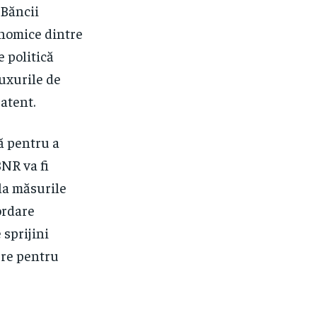
 Băncii
onomice dintre
 politică
uxurile de
atent.
lă pentru a
BNR va fi
 la măsurile
ordare
sprijini
ere pentru