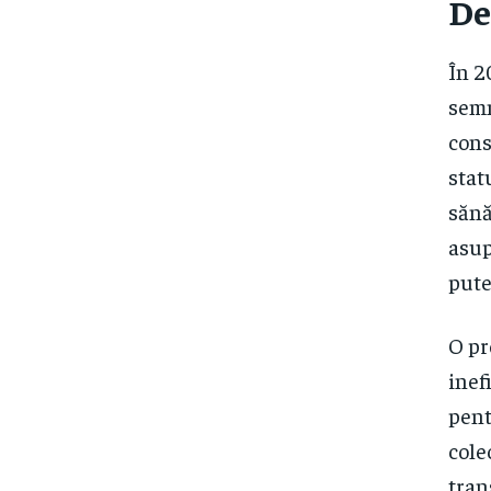
De
În 2
semn
cons
stat
sănă
asup
pute
O pr
inef
pent
cole
tran