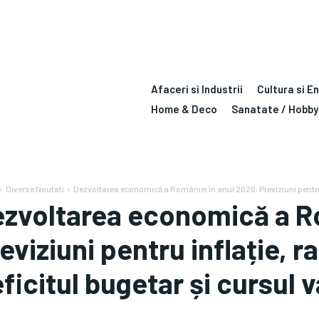
Afaceri si Industrii
Cultura si E
Home & Deco
Sanatate / Hobby
Diverse Noutati
Dezvoltarea economică a României în anul 2026: Previziuni pentru i
zvoltarea economică a Ro
eviziuni pentru inflație, r
ficitul bugetar și cursul va