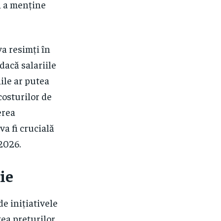
i a menține
a resimți în
dacă salariile
ile ar putea
costurilor de
erea
va fi crucială
2026.
ie
e inițiativele
tea prețurilor