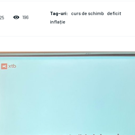
Tag-uri:
curs de schimb
deficit
196
25
inflație