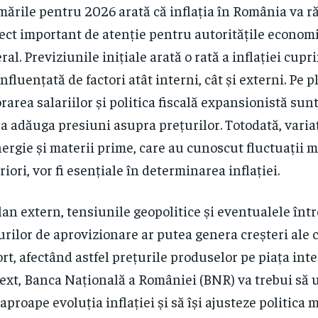
mările pentru 2026 arată că inflația în România va 
ect important de atenție pentru autoritățile economi
ral. Previziunile inițiale arată o rată a inflației cupr
influențată de factori atât interni, cât și externi. Pe p
rarea salariilor și politica fiscală expansionistă sunt
a adăuga presiuni asupra prețurilor. Totodată, variaț
nergie și materii prime, care au cunoscut fluctuații m
riori, vor fi esențiale în determinarea inflației.
lan extern, tensiunile geopolitice și eventualele înt
urilor de aprovizionare ar putea genera creșteri ale 
rt, afectând astfel prețurile produselor pe piața inte
ext, Banca Națională a României (BNR) va trebui să
aproape evoluția inflației și să își ajusteze politica