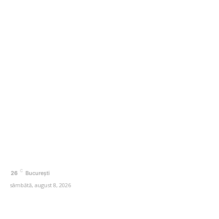
record al ultimilor trei ani
Categorii
Afaceri si Industrii
Agricultura
Amenajare exterior
Amenajare interior
Auto
Beauty
C
26
București
sâmbătă, august 8, 2026