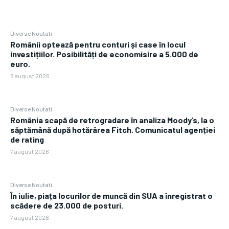
Diverse Noutati
Românii optează pentru conturi și case în locul
investițiilor. Posibilități de economisire a 5.000 de
euro.
8 august 2026
Diverse Noutati
România scapă de retrogradare în analiza Moody’s, la o
săptămână după hotărârea Fitch. Comunicatul agenției
de rating
7 august 2026
Diverse Noutati
În iulie, piața locurilor de muncă din SUA a înregistrat o
scădere de 23.000 de posturi.
7 august 2026