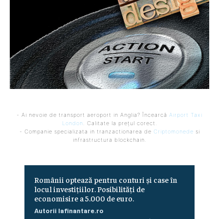
- Ai nevoie de transport aeroport in Anglia? Încearcă
Airport Taxi
London
. Calitate la prețul corect.
- Companie specializata in tranzactionarea de
Criptomonede
si
infrastructura blockchain.
Românii optează pentru conturi și case în
locul investițiilor. Posibilități de
economisire a 5.000 de euro.
Autorii Iafinantare.ro