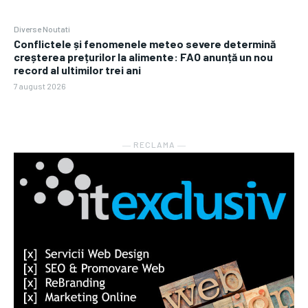
Diverse Noutati
Conflictele și fenomenele meteo severe determină
creșterea prețurilor la alimente: FAO anunță un nou
record al ultimilor trei ani
7 august 2026
― RECLAMA ―