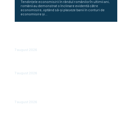
Tendințele economisirii în rândul românilorÎn ultimii ani,
românii au demonstrat o înclinare evidentă către
economisire, optând să-și plaseze banii în conturi de
economisire și...
România scapă de retrogradare în analiza Moody’s, la o
săptămână după hotărârea Fitch. Comunicatul agenției
de rating
7 august 2026
În iulie, piața locurilor de muncă din SUA a înregistrat o
scădere de 23.000 de posturi.
7 august 2026
Conflictele și fenomenele meteo severe determină
creșterea prețurilor la alimente: FAO anunță un nou
record al ultimilor trei ani
7 august 2026