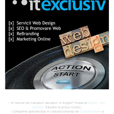
- Ai nevoie de transport aeroport in Anglia? Încearcă
Airport Taxi
London
. Calitate la prețul corect.
- Companie specializata in tranzactionarea de
Criptomonede
si