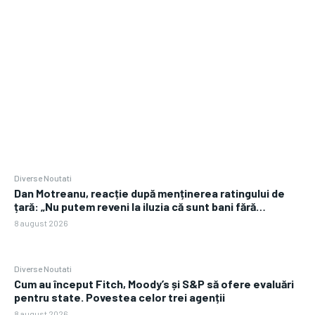
Diverse Noutati
Dan Motreanu, reacție după menținerea ratingului de
țară: „Nu putem reveni la iluzia că sunt bani fără…
8 august 2026
Diverse Noutati
Cum au început Fitch, Moody’s și S&P să ofere evaluări
pentru state. Povestea celor trei agenții
8 august 2026