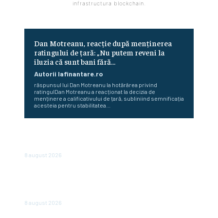
infrastructura blockchain.
Dan Motreanu, reacție după menținerea
ratingului de țară: „Nu putem reveni la
iluzia că sunt bani fără…
Autorii Iafinantare.ro
răspunsul lui Dan Motreanu la hotărârea privind
ratingulDan Motreanu a reacționat la decizia de
menținere a calificativului de țară, subliniind semnificația
acesteia pentru stabilitatea...
Cum au început Fitch, Moody’s și S&P să ofere evaluări
pentru state. Povestea celor trei agenții
8 august 2026
În România, vânzările sunt în declin: un lanț de magazine
dă vina pe înăsprirea fiscală și reducerea consumului, însă
în alte părți ale regiunii...
8 august 2026