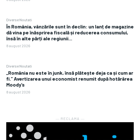
Diverse Noutati
În România, vânzările sunt în declin: un lanț de magazine
dă vina pe înăsprirea fiscală și reducerea consumului,
însă în alte părți ale regiunii...
8 august 2026
Diverse Noutati
„România nu este în junk, însă plătește deja ca și cum ar
fi.” Avertizarea unui economist renumit după hotărârea
Moody’s
8 august 2026
― RECLAMA ―