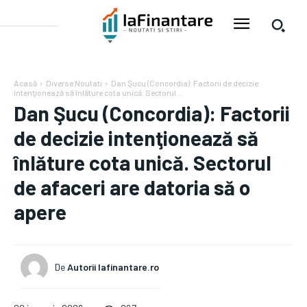
Acasă
Diverse Noutati
Dan Şucu (Concordia): Factorii de decizie
intenţionează să înlăture cota unică. Sectorul...
Dan Şucu (Concordia): Factorii
de decizie intenţionează să
înlăture cota unică. Sectorul
de afaceri are datoria să o
apere
De
Autorii Iafinantare.ro