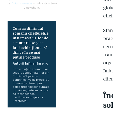
de
Criptomonede
si infrastructura
glob
blockchain.
efic
Cum au diminuat
Stan
românii cheltuielile
prac
în urma valurilor de
scumpiri. De șase
ceri
luni achiziționează
din ce în ce mai
tran
puține produse
orga
Autorii Iafinantare.ro
îmbu
Consecințele scumpirilor
asupra consumatorilor din
RomâniaMajorările
clie
semnificative de preț și-au
pus amprenta asupra
obiceiurilor de consum ale
românilor, determinându-i
În
să regândească
gestionarea bugetelor.
Creșterea...
so