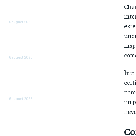
Bulgaria abandonează afișarea
Clie
prețurilor în leva și euro: de
inte
când vor fi expuse doar în euro
6 august 2026
exte
unor
Bloomberg: Economia de război
a Rusiei determină majorări
insp
salariale nesustenabile pentru
firme
come
6 august 2026
Perspectiva viitorului economic
Într
al României: Nazare dezvăluie
cert
estimările pentru 2026 și 2027:
„Fundamentele unei recuperări
perc
economice mai solide”
6 august 2026
un p
nevo
Co