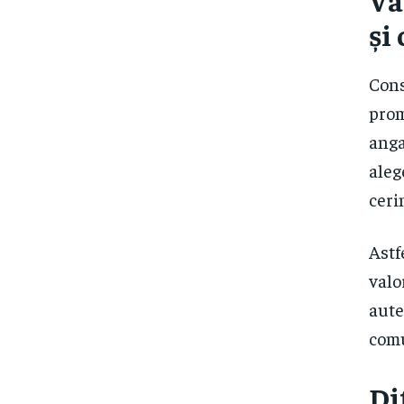
Va
și 
Cons
prom
anga
aleg
ceri
Astf
valo
aute
comu
Di