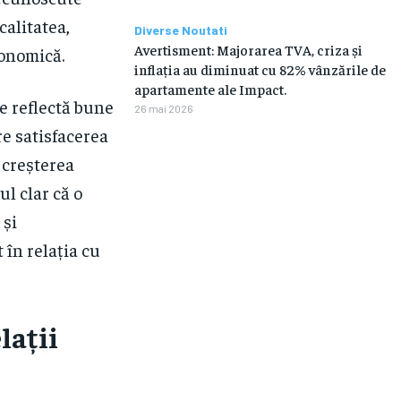
alitatea,
Diverse Noutati
Avertisment: Majorarea TVA, criza și
conomică.
inflația au diminuat cu 82% vânzările de
apartamente ale Impact.
e reflectă bune
26 mai 2026
re satisfacerea
i creșterea
l clar că o
 și
 în relația cu
lații