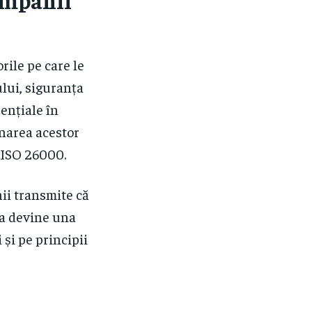
ompanii
rile pe care le
lui, siguranța
sențiale în
inarea acestor
 ISO 26000.
nii transmite că
ția devine una
 și pe principii