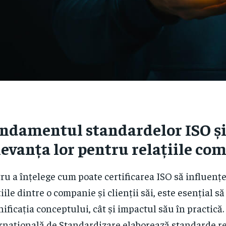
ndamentul standardelor ISO ș
levanța lor pentru relațiile co
ru a înțelege cum poate certificarea ISO să influențe
țiile dintre o companie și clienții săi, este esențial să
ificația conceptului, cât și impactul său în practică
rnațională de Standardizare elaborează standarde 