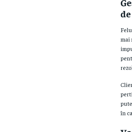
Ge
de
Felu
mai 
impu
pent
rezo
Clie
pert
pute
în c