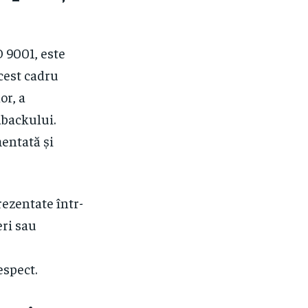
O 9001, este
cest cadru
or, a
dbackului.
entată și
rezentate într-
eri sau
espect.