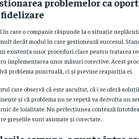
stionarea problemelor ca opor
 fidelizare
l în care o companie răspunde la o situație neplăcu
mult decât modul în care gestionează succesul. Stan
n existența unor proceduri clare pentru tratarea rec
ru implementarea unor măsuri corective. Acest proc
lvă problema punctuală, ci și previne reapariția ei.
ntul care observă că este ascultat, că i se oferă soluți
inente și că problema nu se repetă va dezvolta un s
rnic de loialitate. Nu perfecțiunea contează întotde
are greșelile sunt asumate și corectate.