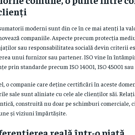
lorile comune, o punte între c
clienți
umatorii moderni sunt din ce în ce mai atenți la valo
ovează companiile. Aspecte precum protecția mediu
jaților sau responsabilitatea socială devin criterii e
erea unui furnizor sau partener. ISO vine în întâmp
nțe prin standarde precum ISO 14001, ISO 45001 sau
el, o companie care deține certificări în aceste dome
rile sale sunt aliniate cu cele ale clienților săi. Rela
ntică, construită nu doar pe schimburi comerciale, ci
ne și viziuni împărtășite.
ferențierea reală într-o piață