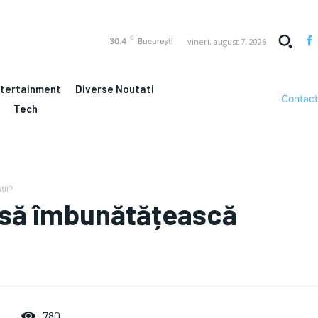
C
vineri, august 7, 2026
30.4
București
ntertainment
Diverse Noutati
Contact
Tech
ții?
 să îmbunătățească
780