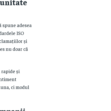
tunitate
tă spune adesea
dardele ISO
lamațiilor și
es nu doar că
i rapide și
entiment
auna, ci modul