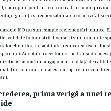
al, concepute pentru a crea un cadru comun privind c
iența, siguranța și responsabilitatea în activitatea e
dardele ISO nu sunt simple reglementări tehnice. El
tici validate în industrii diverse și sunt orientate sp
nțelor clienților, trasabilitate, reducerea riscurilor ș
sparenței. Adoptarea acestor norme transmite mesaju
nizație își asumă un angajament real față de calitate
nătățire continuă, iar acest mesaj are un ecou direct
ntul.
crederea, prima verigă a unei re
lide