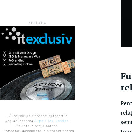
― RECLAMA ―
Fu
re
Pent
rela
- Ai nevoie de transport aeroport in
semn
Anglia? Încearcă
Airport Taxi London
.
Calitate la prețul corect.
Inte
- Companie specializata in tranzactionarea