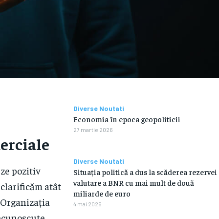
Diverse Noutati
Economia în epoca geopoliticii
i
27 martie 2026
merciale
Diverse Noutati
ze pozitiv
Situația politică a dus la scăderea rezervei
valutare a BNR cu mai mult de două
 clarificăm atât
miliarde de euro
. Organizația
4 mai 2026
recunoscute