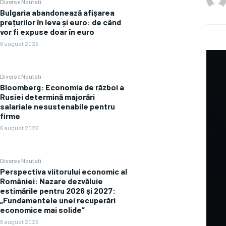
Diverse Noutati
Bulgaria abandonează afișarea
prețurilor în leva și euro: de când
vor fi expuse doar în euro
6 august 2026
Diverse Noutati
Bloomberg: Economia de război a
Rusiei determină majorări
salariale nesustenabile pentru
firme
6 august 2026
Diverse Noutati
Perspectiva viitorului economic al
României: Nazare dezvăluie
estimările pentru 2026 și 2027:
„Fundamentele unei recuperări
economice mai solide”
6 august 2026