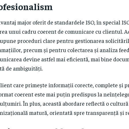
ofesionalism
vantaj major oferit de standardele ISO, în special IS
rea unui cadru coerent de comunicare cu clientul. A
upune proceduri clare pentru gestionarea solicităril
amațiilor, precum și pentru colectarea și analiza fee
nicarea devine astfel mai eficientă, mai bine docum
ită de ambiguități.
lient care primește informații corecte, complete și p
ormat coerent este mai puțin predispus la neînțeleg
lțumiri. În plus, această abordare reflectă o cultură
nizațională matură, orientată spre transparență și r