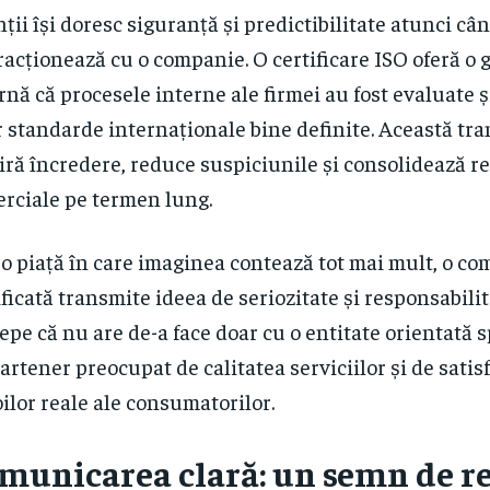
nții își doresc siguranță și predictibilitate atunci câ
racționează cu o companie. O certificare ISO oferă o 
rnă că procesele interne ale firmei au fost evaluate 
 standarde internaționale bine definite. Această tr
iră încredere, reduce suspiciunile și consolidează re
rciale pe termen lung.
-o piață în care imaginea contează tot mai mult, o c
ificată transmite ideea de seriozitate și responsabilit
epe că nu are de-a face doar cu o entitate orientată sp
artener preocupat de calitatea serviciilor și de satis
ilor reale ale consumatorilor.
municarea clară: un semn de re