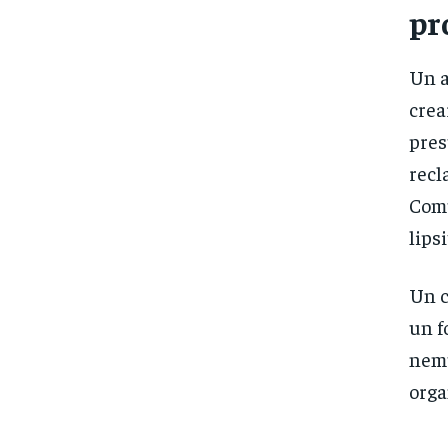
pr
Un a
crea
pres
recl
Comu
lips
Un c
un f
nemu
orga