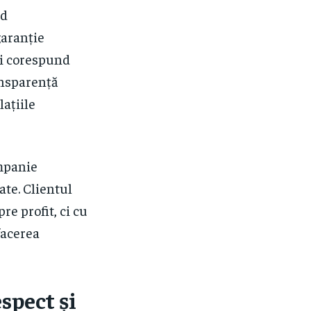
nd
garanție
și corespund
ansparență
lațiile
ompanie
ate. Clientul
re profit, ci cu
facerea
spect și