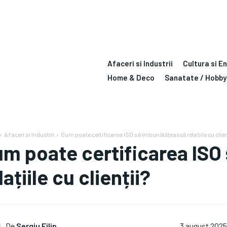
Afaceri si Industrii
Cultura si E
Home & Deco
Sanatate / Hobby
Afaceri si Industrii
Cum poate certificarea ISO să îmbunătățească relațiile cu clien
m poate certificarea ISO
lațiile cu clienții?
De
Sergiu Filip
3 august 2025