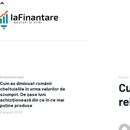
Diverse Noutati
Acasă
Cum au diminuat românii
Cu
cheltuielile în urma valurilor de
scumpiri. De șase luni
re
achiziționează din ce în ce mai
puține produse
6 august 2026