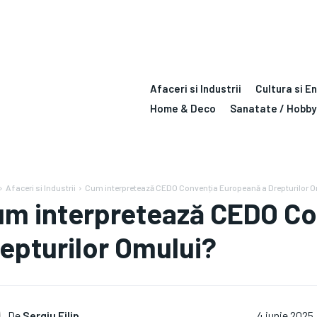
Afaceri si Industrii
Cultura si E
Home & Deco
Sanatate / Hobby
Afaceri si Industrii
Cum interpretează CEDO Convenția Europeană a Drepturilor 
m interpretează CEDO Co
epturilor Omului?
De
Sergiu Filip
4 iunie 2025