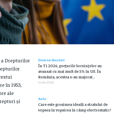
 a Drepturilor
Diverse Noutati
În T1 2026, preţurile locuinţelor au
epturilor
avansat cu mai mult de 5% în UE. În
cestui
România, acestea s-au majorat…
3 iulie 2026
re în 1953,
bre ale
Auto
repturi și
Care este grosimea ideală a stratului de
vopsea în vopsirea în câmp electrostatic?