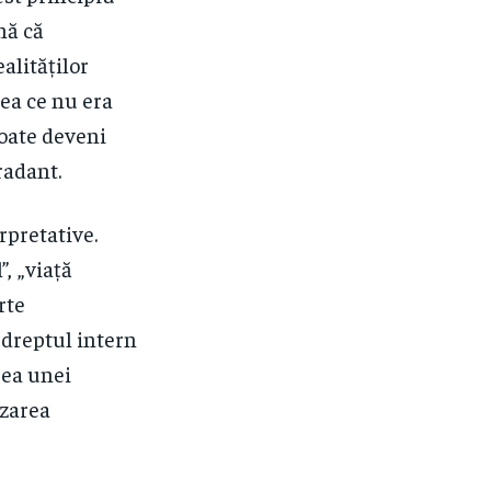
nă că
ealităților
eea ce nu era
poate deveni
radant.
rpretative.
, „viață
rte
 dreptul intern
rea unei
izarea