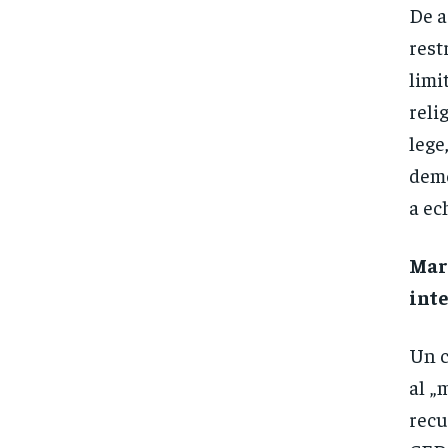
De a
rest
limi
reli
lege
demo
a ec
Marj
int
Un c
al „
recu