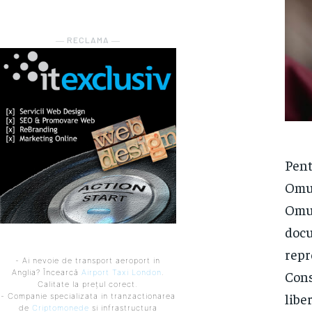
― RECLAMA ―
Pent
Omul
Omul
docu
repr
- Ai nevoie de transport aeroport in
Cons
Anglia? Încearcă
Airport Taxi London
.
Calitate la prețul corect.
libe
- Companie specializata in tranzactionarea
de
Criptomonede
si infrastructura