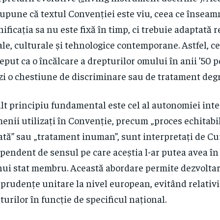
upune că textul Convenției este viu, ceea ce înseam
ificația sa nu este fixă în timp, ci trebuie adaptată r
ale, culturale și tehnologice contemporane. Astfel, c
eput ca o încălcare a drepturilor omului în anii ’50 
zi o chestiune de discriminare sau de tratament deg
lt principiu fundamental este cel al autonomiei inte
enii utilizați în Convenție, precum „proces echitabil”
ată” sau „tratament inuman”, sunt interpretați de Cu
pendent de sensul pe care aceștia l-ar putea avea în
nui stat membru. Această abordare permite dezvolta
sprudențe unitare la nivel european, evitând relativ
turilor în funcție de specificul național.