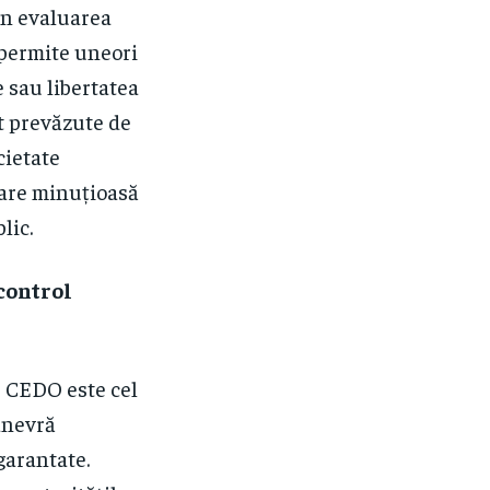
în evaluarea
 permite uneori
e sau libertatea
nt prevăzute de
cietate
nare minuțioasă
lic.
 control
e CEDO este cel
anevră
garantate.