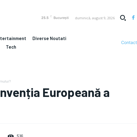
C
duminică, august 9, 2026
25.5
București
ntertainment
Diverse Noutati
Contact
Tech
Omului?
nvenția Europeană a
516