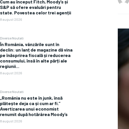
Cum au început Fitch, Moody’s și
S&P să ofere evaluări pentru
state. Povestea celor trei agenții
8 august 2026
Diverse Noutati
În România, vânzările sunt în
declin: un lanț de magazine dă vina
pe înăsprirea fiscală și reducerea
consumului, însă în alte părți ale
regiunii...
8 august 2026
Diverse Noutati
„România nu este în junk, însă
plătește deja ca și cum ar fi.”
Avertizarea unui economist
renumit după hotărârea Moody’s
8 august 2026