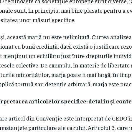
 recunoaște că societățile europene sunt diverse, ia
onale sunt, în principiu, mai bine plasate pentru a e
sitatea unor măsuri specifice.
și, această marjă nu este nelimitată. Curtea analizea
ționat cu bună credință, dacă există o justificare rez
st menținut un echilibru just între drepturile individ
resele colective. De exemplu, în materie de libertate 
turile minorităților, marja poate fi mai largă, în timp
mplică tortură sau detenție arbitrară, marja este prac
rpretarea articolelor specifice: detaliu și cont
are articol din Convenție este interpretat de CEDO î
umstanțele particulare ale cazului. Articolul 3, care 