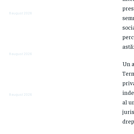
state. Povestea celor trei
pres
agenții
8 august 2026
semn
În România, vânzările sunt în
soci
declin: un lanț de magazine dă
perc
vina pe înăsprirea fiscală și
reducerea consumului, însă în
astă
alte părți ale regiunii...
8 august 2026
Un a
„România nu este în junk, însă
plătește deja ca și cum ar fi.”
Term
Avertizarea unui economist
priv
renumit după hotărârea
Moody’s
inde
8 august 2026
al u
juri
drep