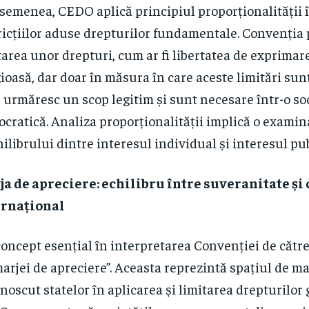
semenea, CEDO aplică principiul proporționalității 
ricțiilor aduse drepturilor fundamentale. Convenția
tarea unor drepturi, cum ar fi libertatea de exprimar
gioasă, dar doar în măsura în care aceste limitări su
, urmăresc un scop legitim și sunt necesare într-o so
cratică. Analiza proporționalității implică o exami
hilibrului dintre interesul individual și interesul pub
a de apreciere: echilibru între suveranitate și
ernațional
oncept esențial în interpretarea Convenției de cătr
marjei de apreciere”. Aceasta reprezintă spațiul de m
noscut statelor în aplicarea și limitarea drepturilor 