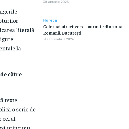
30 ianuarie 2025
ângerile
pturilor
Horeca
Cele mai atractive restaurante din zona
carea literală
Romană, București
sigure
13 septembrie 2024
entale la
 de către
ză texte
lică o serie de
 cel al
est principiu