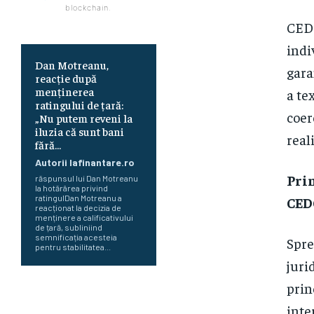
blockchain.
CEDO
indi
Dan Motreanu,
gara
reacție după
menținerea
a te
ratingului de țară:
coer
„Nu putem reveni la
iluzia că sunt bani
real
fără…
Autorii Iafinantare.ro
Prin
răspunsul lui Dan Motreanu
la hotărârea privind
ratingulDan Motreanu a
CE
reacționat la decizia de
menținere a calificativului
de țară, subliniind
semnificația acesteia
Spre
pentru stabilitatea...
juri
prin
Cum au început Fitch, Moody’s
și S&P să ofere evaluări pentru
inte