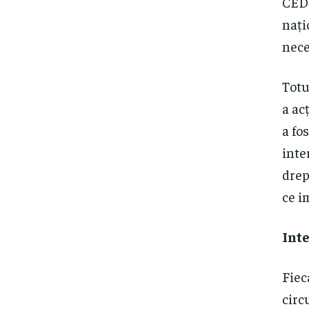
CEDO
nați
nece
Totu
a ac
a fo
inte
drep
ce i
Inte
Fiec
circ