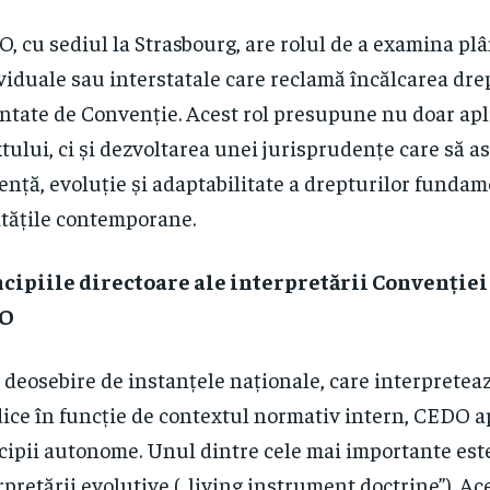
, cu sediul la Strasbourg, are rolul de a examina pl
viduale sau interstatale care reclamă încălcarea dre
ntate de Convenție. Acest rol presupune nu doar apli
xtului, ci și dezvoltarea unei jurisprudențe care să a
ență, evoluție și adaptabilitate a drepturilor fundam
itățile contemporane.
cipiile directoare ale interpretării Convenției
DO
 deosebire de instanțele naționale, care interpretea
dice în funcție de contextul normativ intern, CEDO ap
cipii autonome. Unul dintre cele mai importante este
rpretării evolutive („living instrument doctrine”). Ac