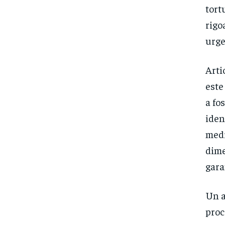
tort
rigo
urge
Arti
este
a fo
iden
medi
dime
gara
Un a
proc