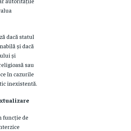
r autoritățile
valua
ză dacă statul
onabilă și dacă
ului și
religioasă sau
 ce în cazurile
tic inexistentă.
extualizare
n funcție de
interzice