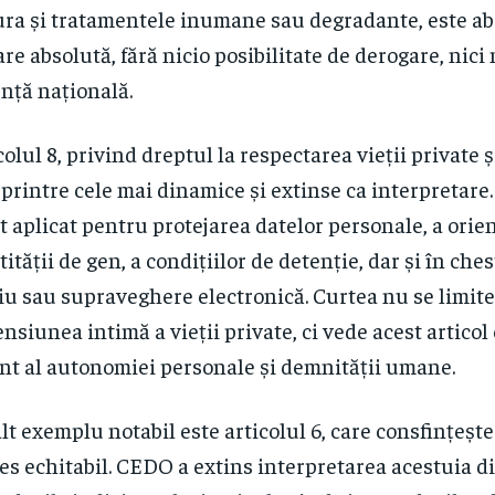
ura și tratamentele inumane sau degradante, este ab
are absolută, fără nicio posibilitate de derogare, nici
nță națională.
colul 8, privind dreptul la respectarea vieții private ș
 printre cele mai dinamice și extinse ca interpretare.
st aplicat pentru protejarea datelor personale, a orien
tității de gen, a condițiilor de detenție, dar și în che
u sau supraveghere electronică. Curtea nu se limite
nsiunea intimă a vieții private, ci vede acest articol
nt al autonomiei personale și demnității umane.
lt exemplu notabil este articolul 6, care consfințește
es echitabil. CEDO a extins interpretarea acestuia d