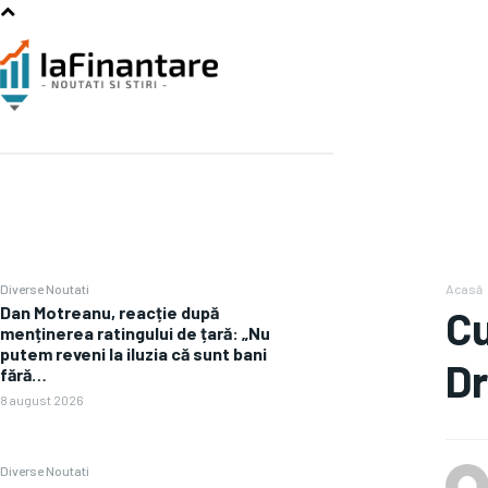
Diverse Noutati
Acasă
Dan Motreanu, reacție după
Cu
menținerea ratingului de țară: „Nu
putem reveni la iluzia că sunt bani
Dr
fără…
8 august 2026
Diverse Noutati