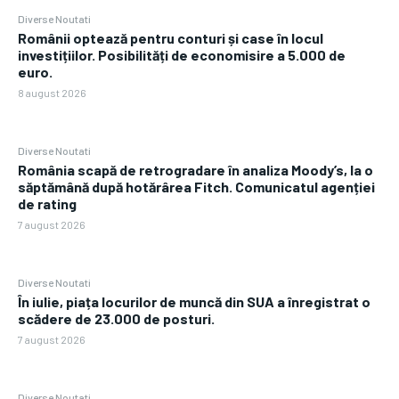
Diverse Noutati
Românii optează pentru conturi și case în locul
investițiilor. Posibilități de economisire a 5.000 de
euro.
8 august 2026
Diverse Noutati
România scapă de retrogradare în analiza Moody’s, la o
săptămână după hotărârea Fitch. Comunicatul agenției
de rating
7 august 2026
Diverse Noutati
În iulie, piața locurilor de muncă din SUA a înregistrat o
scădere de 23.000 de posturi.
7 august 2026
Diverse Noutati