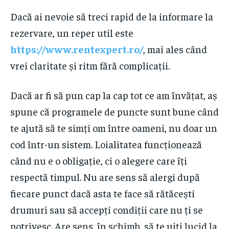
Dacă ai nevoie să treci rapid de la informare la
rezervare, un reper util este
https://www.rentexpert.ro/
, mai ales când
vrei claritate și ritm fără complicații.
Dacă ar fi să pun cap la cap tot ce am învățat, aș
spune că programele de puncte sunt bune când
te ajută să te simți om între oameni, nu doar un
cod într-un sistem. Loialitatea funcționează
când nu e o obligație, ci o alegere care îți
respectă timpul. Nu are sens să alergi după
fiecare punct dacă asta te face să rătăcești
drumuri sau să accepți condiții care nu ți se
potrivesc. Are sens, în schimb, să te uiți lucid la