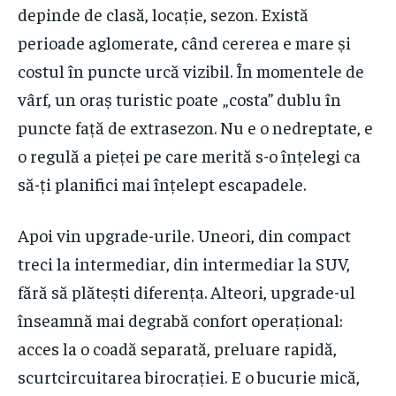
depinde de clasă, locație, sezon. Există
perioade aglomerate, când cererea e mare și
costul în puncte urcă vizibil. În momentele de
vârf, un oraș turistic poate „costa” dublu în
puncte față de extrasezon. Nu e o nedreptate, e
o regulă a pieței pe care merită s-o înțelegi ca
să-ți planifici mai înțelept escapadele.
Apoi vin upgrade-urile. Uneori, din compact
treci la intermediar, din intermediar la SUV,
fără să plătești diferența. Alteori, upgrade-ul
înseamnă mai degrabă confort operațional:
acces la o coadă separată, preluare rapidă,
scurtcircuitarea birocrației. E o bucurie mică,