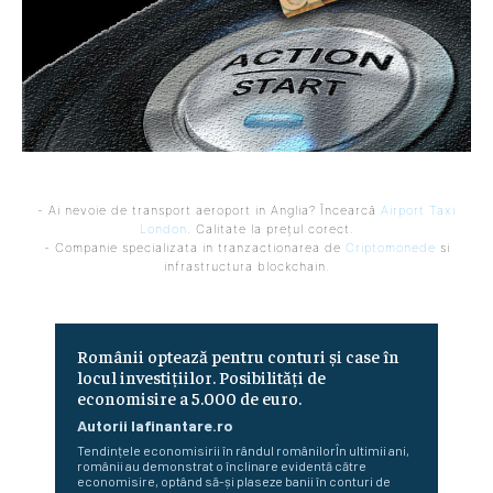
- Ai nevoie de transport aeroport in Anglia? Încearcă
Airport Taxi
London
. Calitate la prețul corect.
- Companie specializata in tranzactionarea de
Criptomonede
si
infrastructura blockchain.
Românii optează pentru conturi și case în
locul investițiilor. Posibilități de
economisire a 5.000 de euro.
Autorii Iafinantare.ro
Tendințele economisirii în rândul românilorÎn ultimii ani,
românii au demonstrat o înclinare evidentă către
economisire, optând să-și plaseze banii în conturi de