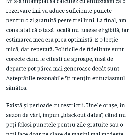
Mi s-a întâmplat să calculez cu entuziasm că o
rezervare îmi va aduce suficiente puncte
pentru o zi gratuită peste trei luni. La final, am
constatat că o taxă locală nu fusese eligibilă, iar
estimarea mea era prea optimistă. E o lecție
mică, dar repetată. Politicile de fidelitate sunt
corecte când le citești de aproape, însă de
departe pot părea mai generoase decât sunt.
Așteptările rezonabile îți mențin entuziasmul
sănătos.
Există și perioade cu restricții. Unele orașe, în
sezon de vârf, impun „blackout dates”, când nu
poți folosi punctele pentru zile gratuite sau o
poți face doar pe clase de mașini mai modeste.