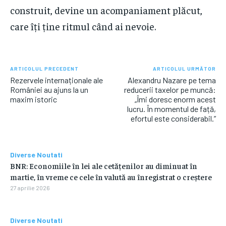
construit, devine un acompaniament plăcut,
care îți ține ritmul când ai nevoie.
ARTICOLUL PRECEDENT
ARTICOLUL URMĂTOR
Rezervele internaționale ale
Alexandru Nazare pe tema
României au ajuns la un
reducerii taxelor pe muncă:
maxim istoric
„Îmi doresc enorm acest
lucru. În momentul de față,
efortul este considerabil.”
Diverse Noutati
BNR: Economiile în lei ale cetățenilor au diminuat în
martie, în vreme ce cele în valută au înregistrat o creștere
27 aprilie 2026
Diverse Noutati