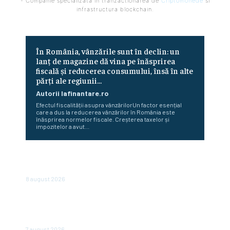
- Companie specializata in tranzactionarea de
Criptomonede
si
infrastructura blockchain.
În România, vânzările sunt în declin: un
lanț de magazine dă vina pe înăsprirea
fiscală și reducerea consumului, însă în alte
părți ale regiunii...
Autorii Iafinantare.ro
Efectul fiscalității asupra vânzărilorUn factor esențial
care a dus la reducerea vânzărilor în România este
înăsprirea normelor fiscale. Creșterea taxelor și
impozitelor a avut...
Românii optează pentru conturi și case în locul
investițiilor. Posibilități de economisire a 5.000 de euro.
8 august 2026
România scapă de retrogradare în analiza Moody’s, la o
săptămână după hotărârea Fitch. Comunicatul agenției
de rating
7 august 2026