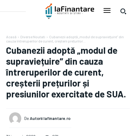
Acasă
Diverse Noutati
Cubanezii adoptă „modul de supraviețuire” din
cauza întreruperilor de curent, creșterii prețurilor...
Cubanezii adoptă „modul de
supraviețuire” din cauza
întreruperilor de curent,
creșterii prețurilor și
presiunilor exercitate de SUA.
De
Autorii Iafinantare.ro