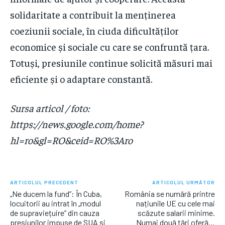
solidaritate a contribuit la menținerea
coeziunii sociale, în ciuda dificultăților
economice și sociale cu care se confruntă țara.
Totuși, presiunile continue solicită măsuri mai
eficiente și o adaptare constantă.
Sursa articol / foto:
https://news.google.com/home?
hl=ro&gl=RO&ceid=RO%3Aro
ARTICOLUL PRECEDENT
ARTICOLUL URMĂTOR
„Ne ducem la fund”: În Cuba,
România se numără printre
locuitorii au intrat în „modul
națiunile UE cu cele mai
de supraviețuire” din cauza
scăzute salarii minime.
presiunilor impuse de SUA și
Numai două țări oferă…