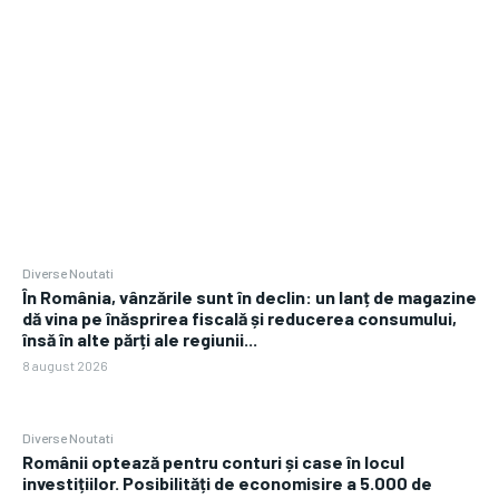
Diverse Noutati
În România, vânzările sunt în declin: un lanț de magazine
dă vina pe înăsprirea fiscală și reducerea consumului,
însă în alte părți ale regiunii...
8 august 2026
Diverse Noutati
Românii optează pentru conturi și case în locul
investițiilor. Posibilități de economisire a 5.000 de