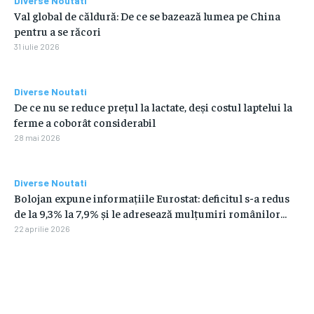
Diverse Noutati
Val global de căldură: De ce se bazează lumea pe China
pentru a se răcori
31 iulie 2026
Diverse Noutati
De ce nu se reduce prețul la lactate, deși costul laptelui la
ferme a coborât considerabil
28 mai 2026
Diverse Noutati
Bolojan expune informațiile Eurostat: deficitul s-a redus
de la 9,3% la 7,9% și le adresează mulțumiri românilor…
22 aprilie 2026