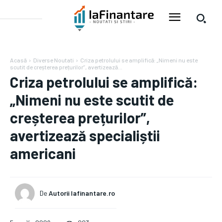
Acasă
Diverse Noutati
Criza petrolului se amplifică: „Nimeni nu este
scutit de creșterea prețurilor”, avertizează...
Criza petrolului se amplifică:
„Nimeni nu este scutit de
creșterea prețurilor”,
avertizează specialiștii
americani
De
Autorii Iafinantare.ro