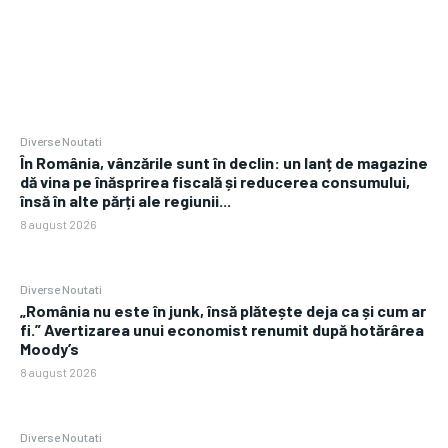
Diverse Noutati
În România, vânzările sunt în declin: un lanț de magazine
dă vina pe înăsprirea fiscală și reducerea consumului,
însă în alte părți ale regiunii...
8 august 2026
Diverse Noutati
„România nu este în junk, însă plătește deja ca și cum ar
fi.” Avertizarea unui economist renumit după hotărârea
Moody’s
8 august 2026
Diverse Noutati