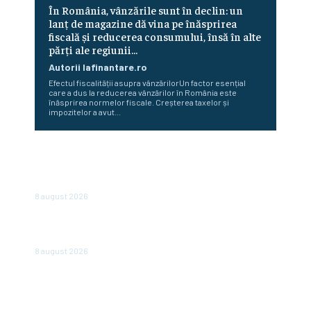
În România, vânzările sunt în declin: un
lanț de magazine dă vina pe înăsprirea
fiscală și reducerea consumului, însă în alte
părți ale regiunii...
Autorii Iafinantare.ro
Efectul fiscalității asupra vânzărilorUn factor esențial
care a dus la reducerea vânzărilor în România este
înăsprirea normelor fiscale. Creșterea taxelor și
impozitelor a avut...
„România nu este în junk, însă plătește deja ca și cum ar
fi.” Avertizarea unui economist renumit după hotărârea
Moody’s
8 august 2026
Românii optează pentru conturi și case în locul
investițiilor. Posibilități de economisire a 5.000 de euro.
8 august 2026
România scapă de retrogradare în analiza Moody’s, la o
săptămână după hotărârea Fitch. Comunicatul agenției
de rating