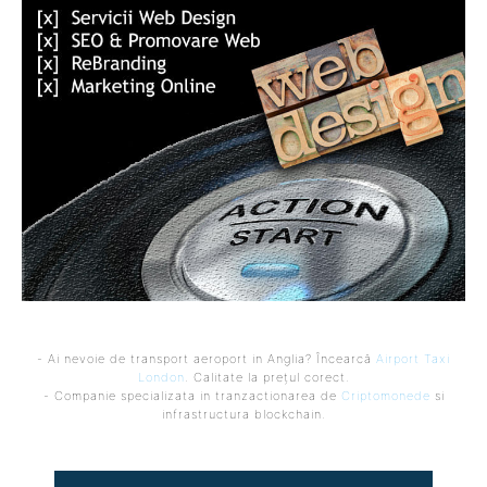
- Ai nevoie de transport aeroport in Anglia? Încearcă
Airport Taxi
London
. Calitate la prețul corect.
- Companie specializata in tranzactionarea de
Criptomonede
si
infrastructura blockchain.