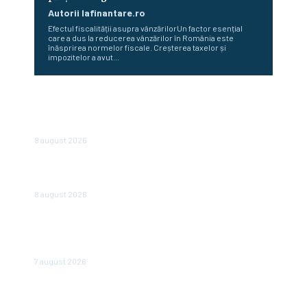
Autorii Iafinantare.ro
Efectul fiscalității asupra vânzărilorUn factor esențial
care a dus la reducerea vânzărilor în România este
înăsprirea normelor fiscale. Creșterea taxelor și
impozitelor a avut...
„România nu este în junk, însă plătește deja ca și cum ar
fi.” Avertizarea unui economist renumit după hotărârea
Moody’s
8 august 2026
Românii optează pentru conturi și case în locul
investițiilor. Posibilități de economisire a 5.000 de euro.
8 august 2026
România scapă de retrogradare în analiza Moody’s, la o
săptămână după hotărârea Fitch. Comunicatul agenției
de rating
7 august 2026