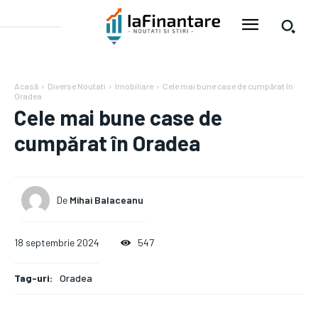
Acasă
Diverse Noutati
Imobiliare
Cele mai bune case de cumpărat în
Oradea
Cele mai bune case de
cumpărat în Oradea
De
Mihai Balaceanu
18 septembrie 2024
547
Tag-uri:
Oradea