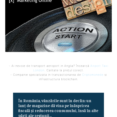
- Ai nevoie de transport aeroport in Anglia? Încearcă
Airport Taxi
London
. Calitate la prețul corect.
- Companie specializata in tranzactionarea de
Criptomonede
si
infrastructura blockchain.
În România, vânzările sunt în declin: un
lanț de magazine dă vina pe înăsprirea
fiscală și reducerea consumului, însă în alte
părți ale regiunii...