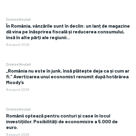
Diverse Noutati
În România, vânzările sunt în declin: un lanț de magazine
dă vina pe înăsprirea fiscală și reducerea consumului,
însă în alte părți ale regiunii...
8 august 2026
Diverse Noutati
„România nu este în junk, însă plătește deja ca și cum ar
fi.” Avertizarea unui economist renumit după hotărârea
Moody’s
8 august 2026
Diverse Noutati
Românii optează pentru conturi și case în locul
investițiilor. Posibilități de economisire a 5.000 de
euro.
8 august 2026