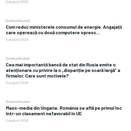
6 august 2026
Diverse Noutati
Cum reduc ministerele consumul de energie. Angajații
care operează cu două computere opresc…
5 august 2026
Diverse Noutati
Cea mai importantă bancă de stat din Rusia emite o
atenționare cu privire la o „dispariție pe scară largă” a
firmelor. Care sunt motivele?
5 august 2026
Diverse Noutati
Mass-media din Ungaria: România se află pe primul loc
într-un clasament nefavorabil în UE
5 august 2026