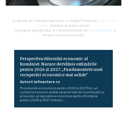
- Ai nevoie de transport aeroport in Anglia? Încearcă
Airport Taxi
London
. Calitate la prețul corect.
- Companie specializata in tranzactionarea de
Criptomonede
si
infrastructura blockchain.
Perspectiva viitorului economic al
României: Nazare dezvăluie estimările
pentru 2026 și 2027: „Fundamentele unei
recuperări economice mai solide”
Autorii Iafinantare.ro
Previziunile economice pentru 2026 și 2027Într-un
context economic global caracterizat de incertitudini și
provocări, prognozele economice pentru România
pentru 2026 și 2027 indică o...
Cum reduc ministerele consumul de energie. Angajații care
operează cu două computere opresc…