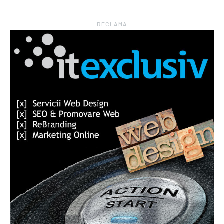
― RECLAMA ―