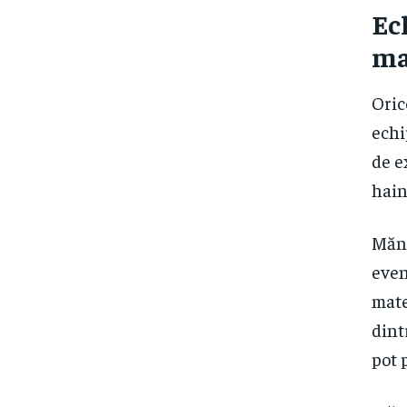
Ec
ma
Oric
echi
de e
hain
Mănu
even
mate
dint
pot 