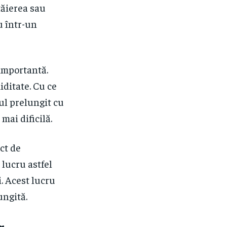
tăierea sau
u într-un
 importantă.
iditate. Cu ce
ul prelungit cu
mai dificilă.
ect de
 lucru astfel
. Acest lucru
ungită.