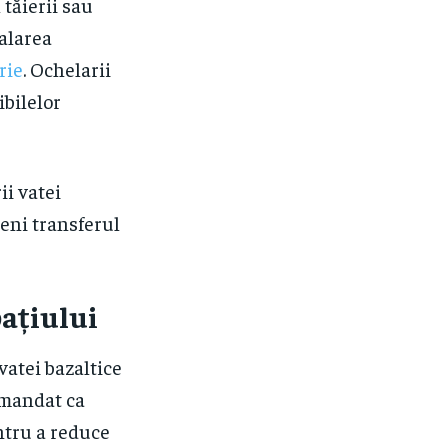
tăierii sau
halarea
rie
. Ochelarii
ibilelor
ii vatei
veni transferul
pațiului
vatei bazaltice
omandat ca
entru a reduce