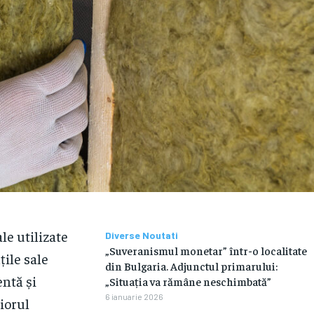
le utilizate
Diverse Noutati
„Suveranismul monetar” într-o localitate
țile sale
din Bulgaria. Adjunctul primarului:
entă și
„Situația va rămâne neschimbată”
6 ianuarie 2026
iorul