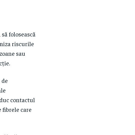
 să folosească
iza riscurile
ezoane sau
cție.
r de
ale
educ contactul
 fibrele care