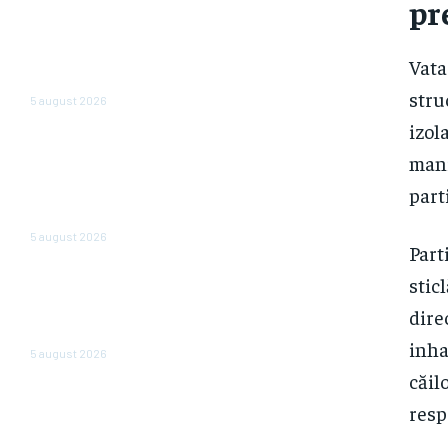
pr
Cum reduc ministerele
consumul de energie. Angajații
Vata
care operează cu două
computere opresc…
stru
5 august 2026
izol
Cea mai importantă bancă de
mani
stat din Rusia emite o
atenționare cu privire la o
part
„dispariție pe scară largă” a
firmelor. Care sunt motivele?
5 august 2026
Part
Mass-media din Ungaria:
stic
România se află pe primul loc
dire
într-un clasament nefavorabil
în UE
inha
5 august 2026
căil
resp