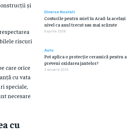
construcții și
Diverse Noutati
Costurile pentru miel în Arad: la același
nivel ca anul trecut sau mai scăzute
 respectarea
6 aprilie 2026
ilele riscuri
Auto
Pot aplica o protecție ceramică pentru a
preveni oxidarea jantelor?
pe care orice
2 ianuarie 2025
ranță cu vata
ri speciale,
unt necesare
ea cu