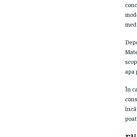
conc
mode
medi
Depo
Mate
scop
apa 
În c
cons
încâ
poat