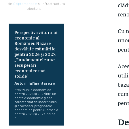
clăd
de
Criptomonede
si infrastructura
blockchain.
reno
Cu t
Perspectiva viitorului
economic al
unor
României: Nazare
pent
dezvăluie estimările
pentru 2026 și 2027:
„Fundamentele unei
recuperări
Aces
economice mai
util
solide”
baza
Autorii Iafinantare.ro
Previziunile economice
cum 
pentru 2026 și 2027Într-un
context economic global
pent
caracterizat de incertitudini
și provocări, prognozele
economice pentru România
pentru 2026 și 2027 indică
De
o...