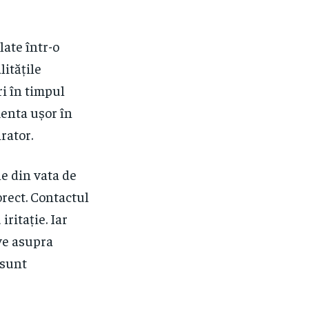
late într-o
litățile
ri în timpul
menta ușor în
irator.
le din vata de
orect. Contactul
ritație. Iar
ve asupra
 sunt