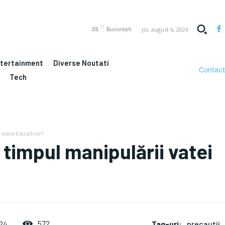
C
joi, august 6, 2026
35
București
ntertainment
Diverse Noutati
Contact
Tech
i vatei bazaltice?
n timpul manipulării vatei
Tag-uri:
precautii
572
024