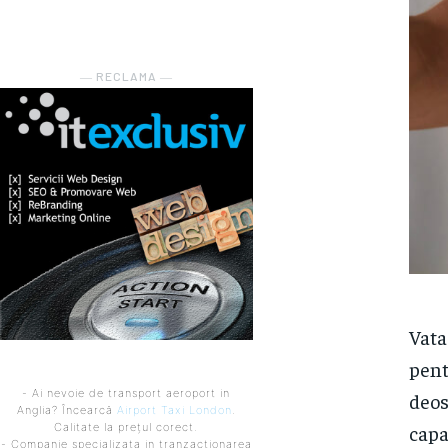
― RECLAMA ―
Vata
pent
- Ai nevoie de transport aeroport in
deos
Anglia? Încearcă
Airport Taxi London
.
capa
Calitate la prețul corect.
- Companie specializata in tranzactionarea