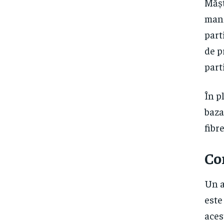
Mășt
mani
part
de p
part
În p
baza
fibr
Co
Un a
este
aces