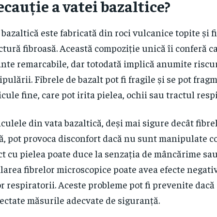
ecauție a vatei bazaltice?
 bazaltică este fabricată din roci vulcanice topite și fi
ctură fibroasă. Această compoziție unică îi conferă ca
ante remarcabile, dar totodată implică anumite riscu
pulării. Fibrele de bazalt pot fi fragile și se pot frag
icule fine, care pot irita pielea, ochii sau tractul resp
iculele din vata bazaltică, deși mai sigure decât fibre
lă, pot provoca disconfort dacă nu sunt manipulate c
ct cu pielea poate duce la senzația de mâncărime sau i
larea fibrelor microscopice poate avea efecte negati
or respiratorii. Aceste probleme pot fi prevenite dacă
ectate măsurile adecvate de siguranță.