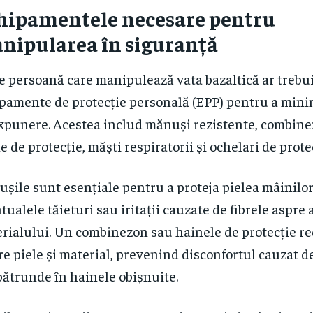
hipamentele necesare pentru
nipularea în siguranță
e persoană care manipulează vata bazaltică ar trebui
pamente de protecție personală (EPP) pentru a minim
xpunere. Acestea includ mănuși rezistente, combin
e de protecție, măști respiratorii și ochelari de prote
șile sunt esențiale pentru a proteja pielea mâinilo
tualele tăieturi sau iritații cauzate de fibrele aspre 
rialului. Un combinezon sau hainele de protecție r
re piele și material, prevenind disconfortul cauzat de
pătrunde în hainele obișnuite.