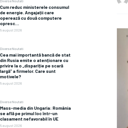
Diverse Noutati
Cum reduc ministerele consumul
de energie. Angajații care
operează cu două computere
opresc…
5 august 2026
Diverse Noutati
Cea mai importantă bancă de stat
din Rusia emite o atenționare cu
privire la o „dispariție pe scară
largă” a firmelor. Care sunt
motivele?
5 august 2026
Diverse Noutati
Mass-media din Ungaria: România
se află pe primul loc într-un
clasament nefavorabil în UE
5 august 2026