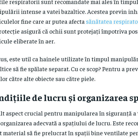
ile respiratorii sunt recomandate mai ales în timpul 
pulării intense a vatei bazaltice. Acestea previn in
iculelor fine care ar putea afecta
sănătatea respirato
rotecție asigură că ochii sunt protejați împotriva pos
icule eliberate în aer.
lus, este util ca hainele utilizate în timpul manipulăr
ltice să fie spălate separat. Cu ce scop? Pentru a pre
elor către alte obiecte sau către piele.
ndițiile de lucru și organizarea s
lt aspect crucial pentru manipularea în siguranță a 
 organizarea adecvată a spațiului de lucru. Este rec
t material să fie prelucrat în spații bine ventilate p