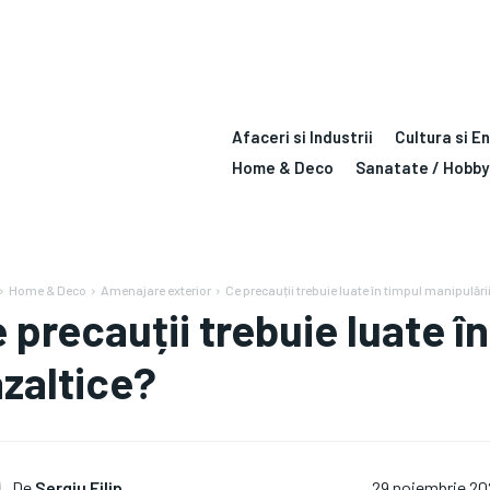
Afaceri si Industrii
Cultura si E
Home & Deco
Sanatate / Hobby
Home & Deco
Amenajare exterior
Ce precauții trebuie luate în timpul manipulări
 precauții trebuie luate î
zaltice?
De
Sergiu Filip
29 noiembrie 2