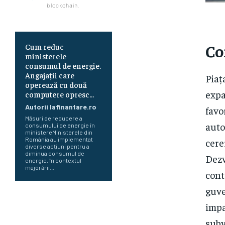
blockchain.
Co
Cum reduc
ministerele
consumul de energie.
Angajații care
Piaț
operează cu două
expa
computere opresc…
Autorii Iafinantare.ro
favo
Măsuri de reducere a
auto
consumului de energie în
ministereMinisterele din
România au implementat
cere
diverse acțiuni pentru a
diminua consumul de
Dezv
energie, în contextul
majorării...
cont
guve
Cea mai importantă bancă de
impa
stat din Rusia emite o
atenționare cu privire la o
subv