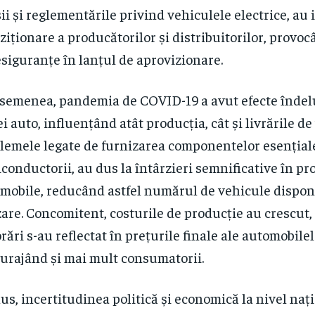
ii și reglementările privind vehiculele electrice, au
ziționare a producătorilor și distribuitorilor, provoc
esiguranțe în lanțul de aprovizionare.
semenea, pandemia de COVID-19 a avut efecte înde
ei auto, influențând atât producția, cât și livrările de
lemele legate de furnizarea componentelor esențiale
conductorii, au dus la întârzieri semnificative în pr
mobile, reducând astfel numărul de vehicule dispon
are. Concomitent, costurile de producție au crescut, 
rări s-au reflectat în prețurile finale ale automobilel
urajând și mai mult consumatorii.
lus, incertitudinea politică și economică la nivel naț