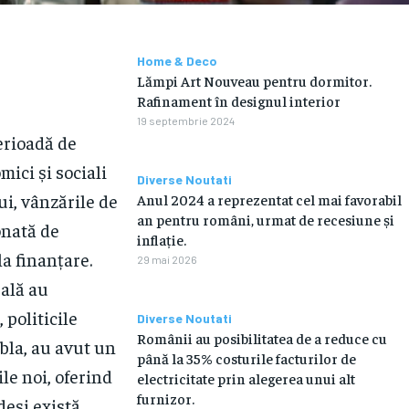
Home & Deco
Lămpi Art Nouveau pentru dormitor.
Rafinament în designul interior
19 septembrie 2024
erioadă de
ici și sociali
Diverse Noutati
ui, vânzările de
Anul 2024 a reprezentat cel mai favorabil
an pentru români, urmat de recesiune și
onată de
inflație.
a finanțare.
29 mai 2026
rală au
 politicile
Diverse Noutati
Românii au posibilitatea de a reduce cu
bla, au avut un
până la 35% costurile facturilor de
le noi, oferind
electricitate prin alegerea unui alt
furnizor.
deși există