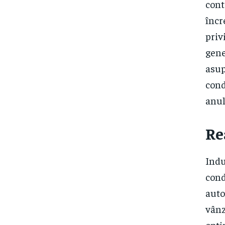
cont
încr
priv
gene
asup
cond
anul
Re
Indu
cond
auto
vânz
opti