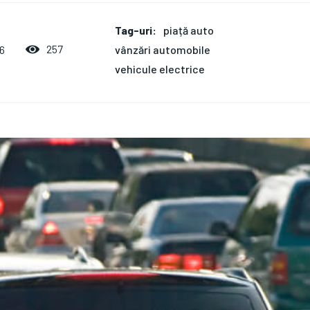
Tag-uri:
piață auto
vânzări automobile
257
6
vehicule electrice