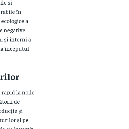
ile și
rabile în
 ecologice a
le negative
i și interni a
la începutul
rilor
 rapid la noile
ătorii de
oducție și
urilor și pe
ia au investit