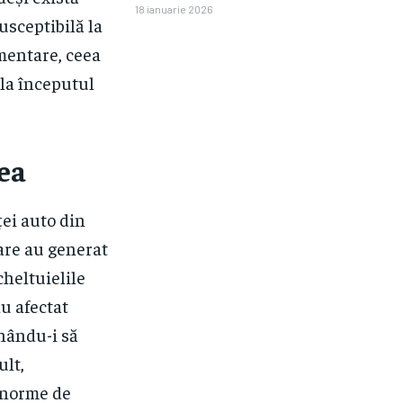
18 ianuarie 2026
usceptibilă la
ementare, ceea
 la începutul
rea
ței auto din
are au generat
cheltuielile
au afectat
nându-i să
ult,
e norme de