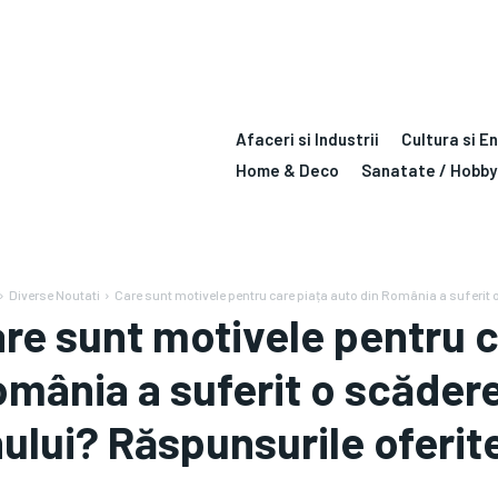
Afaceri si Industrii
Cultura si E
Home & Deco
Sanatate / Hobby
Diverse Noutati
Care sunt motivele pentru care piața auto din România a suferit o
re sunt motivele pentru c
mânia a suferit o scădere
ului? Răspunsurile oferit