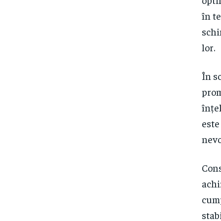
în t
schi
lor.
În s
prom
înțe
este
nevo
Cons
achi
cump
stab