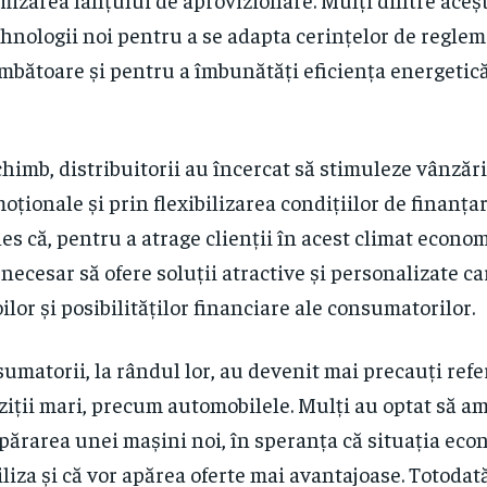
ehnologii noi pentru a se adapta cerințelor de regle
mbătoare și pentru a îmbunătăți eficiența energetică
chimb, distribuitorii au încercat să stimuleze vânzări
oționale și prin flexibilizarea condițiilor de finanța
les că, pentru a atrage clienții în acest climat econo
 necesar să ofere soluții atractive și personalizate c
ilor și posibilităților financiare ale consumatorilor.
umatorii, la rândul lor, au devenit mai precauți refer
ziții mari, precum automobilele. Mulți au optat să a
ărarea unei mașini noi, în speranța că situația eco
iliza și că vor apărea oferte mai avantajoase. Totodată