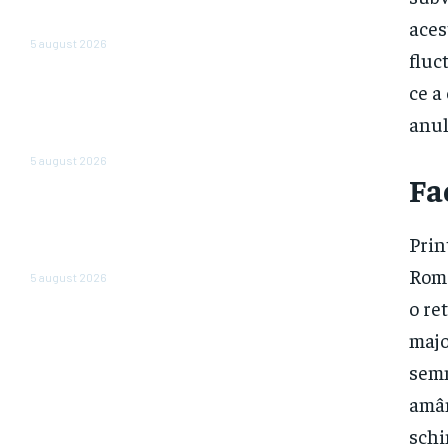
„dispariție pe scară largă” a
aces
firmelor. Care sunt motivele?
5 august 2026
fluc
Mass-media din Ungaria:
ce a
România se află pe primul loc
anul
într-un clasament nefavorabil
în UE
5 august 2026
Fa
Michael Burry, cunoscut pentru
prevestirea crizei globale din
Prin
2008, mizează pe o cădere a
piețelor bursiere: „Ne aflăm…
Româ
5 august 2026
o re
majo
semn
amân
schi