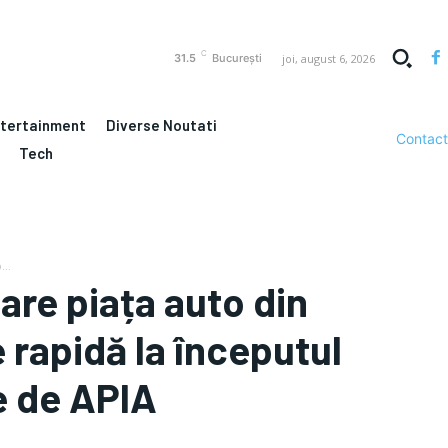
C
joi, august 6, 2026
31.5
București
ntertainment
Diverse Noutati
Contact
Tech
...
are piața auto din
 rapidă la începutul
e de APIA