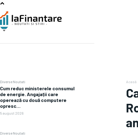
Diverse Noutati
Acasă
Cum reduc ministerele consumul
Ca
de energie. Angajații care
operează cu două computere
Ro
opresc…
5 august 2026
an
Diverse Noutati