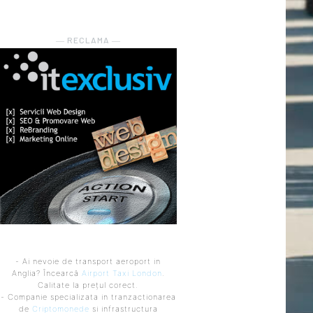
― RECLAMA ―
- Ai nevoie de transport aeroport in
Anglia? Încearcă
Airport Taxi London
.
Calitate la prețul corect.
- Companie specializata in tranzactionarea
de
Criptomonede
si infrastructura