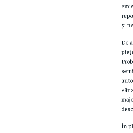
emis
repo
și n
De a
pieț
Prob
semi
auto
vânz
majo
desc
În p