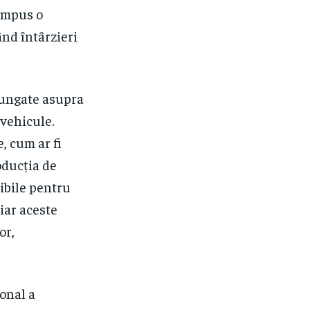
 impus o
ând întârzieri
lungate asupra
 vehicule.
, cum ar fi
oducția de
ibile pentru
iar aceste
or,
ional a