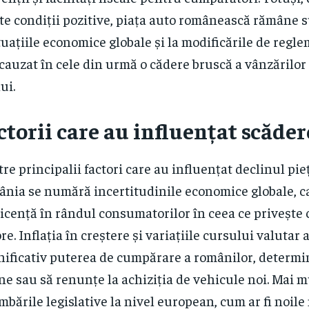
te condiții pozitive, piața auto românească rămâne s
tuațiile economice globale și la modificările de regl
 cauzat în cele din urmă o cădere bruscă a vânzărilor
ui.
ctorii care au influențat scăde
tre principalii factori care au influențat declinul pie
nia se numără incertitudinile economice globale, c
ticență în rândul consumatorilor în ceea ce privește 
re. Inflația în creștere și variațiile cursului valutar 
ificativ puterea de cumpărare a românilor, determi
e sau să renunțe la achiziția de vehicule noi. Mai m
mbările legislative la nivel european, cum ar fi noil