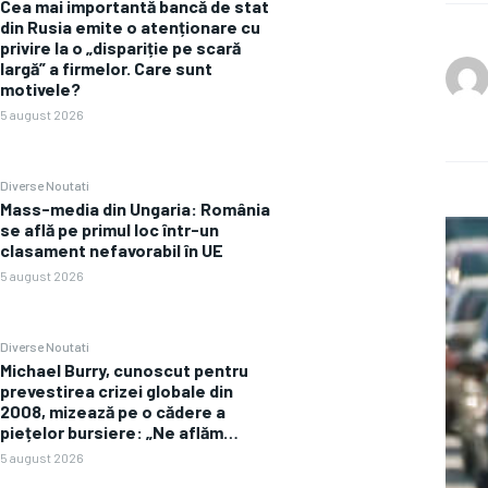
Cea mai importantă bancă de stat
din Rusia emite o atenționare cu
privire la o „dispariție pe scară
largă” a firmelor. Care sunt
motivele?
5 august 2026
Diverse Noutati
Mass-media din Ungaria: România
se află pe primul loc într-un
clasament nefavorabil în UE
5 august 2026
Diverse Noutati
Michael Burry, cunoscut pentru
prevestirea crizei globale din
2008, mizează pe o cădere a
piețelor bursiere: „Ne aflăm…
5 august 2026