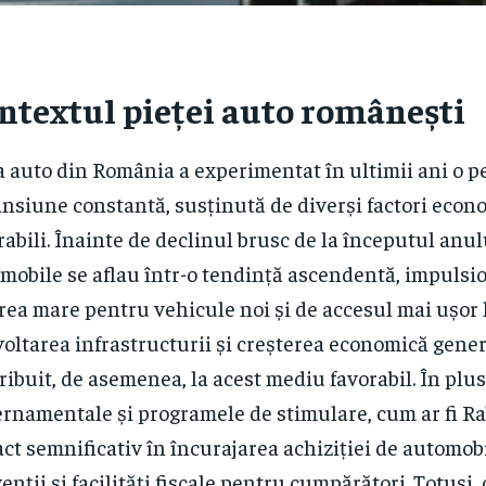
ntextul pieței auto românești
a auto din România a experimentat în ultimii ani o p
nsiune constantă, susținută de diverși factori econom
rabili. Înainte de declinul brusc de la începutul anul
mobile se aflau într-o tendință ascendentă, impulsi
rea mare pentru vehicule noi și de accesul mai ușor l
oltarea infrastructurii și creșterea economică gene
ribuit, de asemenea, la acest mediu favorabil. În plus,
rnamentale și programele de stimulare, cum ar fi Ra
ct semnificativ în încurajarea achiziției de automobi
enții și facilități fiscale pentru cumpărători. Totuși, 