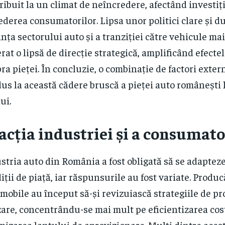
ribuit la un climat de neîncredere, afectând investiți
ederea consumatorilor. Lipsa unor politici clare și du
ința sectorului auto și a tranziției către vehicule mai
rat o lipsă de direcție strategică, amplificând efecte
ra pieței. În concluzie, o combinație de factori extern
us la această cădere bruscă a pieței auto românești 
ui.
acția industriei și a consumato
stria auto din România a fost obligată să se adapteze
iții de piață, iar răspunsurile au fost variate. Produc
mobile au început să-și revizuiască strategiile de pr
are, concentrându-se mai mult pe eficientizarea cost
mizarea lanțului de aprovizionare. Mulți dintre aceșt