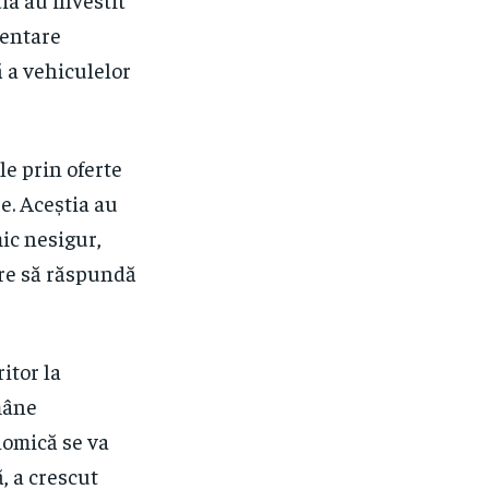
mentare
 a vehiculelor
le prin oferte
re. Aceștia au
mic nesigur,
are să răspundă
itor la
mâne
nomică se va
, a crescut