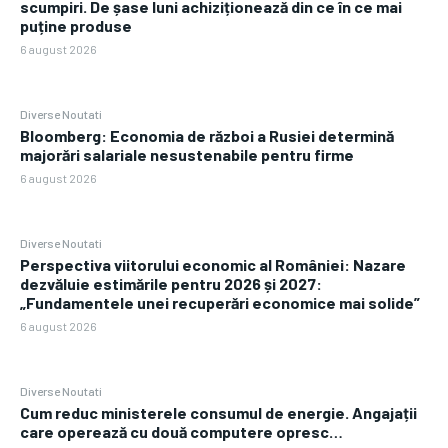
scumpiri. De șase luni achiziționează din ce în ce mai
puține produse
6 august 2026
Diverse Noutati
Bloomberg: Economia de război a Rusiei determină
majorări salariale nesustenabile pentru firme
6 august 2026
Diverse Noutati
Perspectiva viitorului economic al României: Nazare
dezvăluie estimările pentru 2026 și 2027:
„Fundamentele unei recuperări economice mai solide”
6 august 2026
Diverse Noutati
Cum reduc ministerele consumul de energie. Angajații
care operează cu două computere opresc…