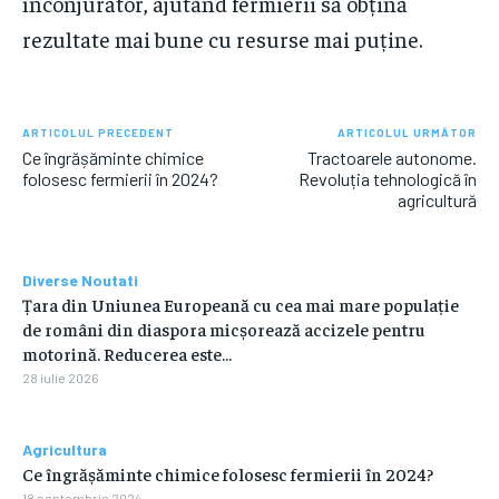
înconjurător, ajutând fermierii să obțină
rezultate mai bune cu resurse mai puține.
ARTICOLUL PRECEDENT
ARTICOLUL URMĂTOR
Ce îngrășăminte chimice
Tractoarele autonome.
folosesc fermierii în 2024?
Revoluția tehnologică în
agricultură
Diverse Noutati
Țara din Uniunea Europeană cu cea mai mare populație
de români din diaspora micșorează accizele pentru
motorină. Reducerea este…
28 iulie 2026
Agricultura
Ce îngrășăminte chimice folosesc fermierii în 2024?
18 septembrie 2024