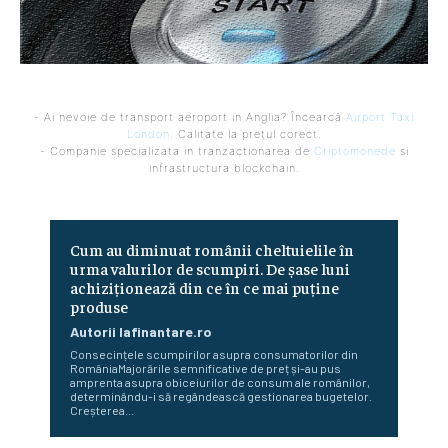
- Ai nevoie de transport aeroport in Anglia? Încearcă
Airport Taxi
London
. Calitate la prețul corect.
- Companie specializata in tranzactionarea de
Criptomonede
si
infrastructura blockchain.
Cum au diminuat românii cheltuielile în
urma valurilor de scumpiri. De șase luni
achiziționează din ce în ce mai puține
produse
Autorii Iafinantare.ro
Consecințele scumpirilor asupra consumatorilor din
RomâniaMajorările semnificative de preț și-au pus
amprenta asupra obiceiurilor de consum ale românilor,
determinându-i să regândească gestionarea bugetelor.
Creșterea...