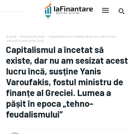
Acasă
Diverse Noutati
Capitalismul a încetat să existe, dar nu am
sesizat acest lucru încă,...
Capitalismul a încetat să
existe, dar nu am sesizat acest
lucru încă, susține Yanis
Varoufakis, fostul ministru de
finanțe al Greciei. Lumea a
pășit în epoca „tehno-
feudalismului”