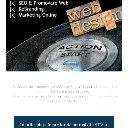
- Ai nevoie de transport aeroport in Anglia? Încearcă
Airport Taxi
London
. Calitate la prețul corect.
- Companie specializata in tranzactionarea de
Criptomonede
si
infrastructura blockchain.
În iulie, piața locurilor de muncă din SUA a