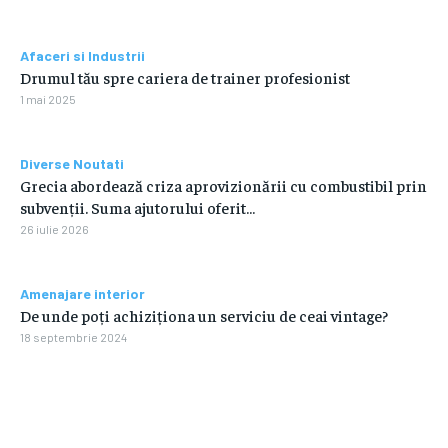
Afaceri si Industrii
Drumul tău spre cariera de trainer profesionist
1 mai 2025
Diverse Noutati
Grecia abordează criza aprovizionării cu combustibil prin
subvenții. Suma ajutorului oferit…
26 iulie 2026
Amenajare interior
De unde poți achiziționa un serviciu de ceai vintage?
18 septembrie 2024