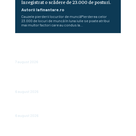
înregistrat o scădere de 23.000 de posturi.
Autorii Iafinantare.ro
Cauzele pierderii locurilor de muncăPierderea celor
23.000 de locuri de muncă în luna iulie se poate atribui
mai multor factori care au condus la...
Conflictele și fenomenele meteo severe determină
creșterea prețurilor la alimente: FAO anunță un nou
record al ultimilor trei ani
7 august 2026
Cum au diminuat românii cheltuielile în urma valurilor de
scumpiri. De șase luni achiziționează din ce în ce mai puține
produse
6 august 2026
Bulgaria abandonează afișarea prețurilor în leva și euro:
de când vor fi expuse doar în euro
6 august 2026