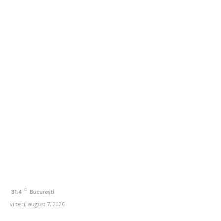
Bulgaria abandonează afișarea prețurilor în leva și
euro: de când vor fi expuse doar în euro
Categorii
Afaceri si Industrii
Agricultura
Amenajare exterior
Amenajare interior
Auto
Beauty
C
31.4
București
vineri, august 7, 2026