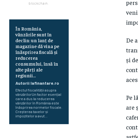
pers
blockchain.
veni
impo
În România,
vânzările sunt în
De a
declin: un lanț de
magazine dă vina pe
tran
înăsprirea fiscală și
reducerea
și d
consumului, însă în
cont
alte părți ale
regiunii...
aces
Autorii Iafinantare.ro
Efectul fiscalității asupra
vânzărilorUn factor esențial
Pe l
care a dus la reducerea
vânzărilor în România este
are 
înăsprirea normelor fiscale.
Creșterea taxelor și
cafe
impozitelor a avut...
cont
astf
Românii optează pentru conturi