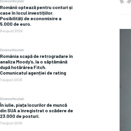
Diverse Noutati
Românii optează pentru conturi și
case în locul investițiilor.
Posibilități de economisire a
5.000 de euro.
8 august 2026
Diverse Noutati
România scapă de retrogradare în
analiza Moody’s, la o săptămână
după hotărârea Fitch.
Comunicatul agenției de rating
7 august 2026
Diverse Noutati
În iulie, piața locurilor de muncă
din SUA a înregistrat o scădere de
23.000 de posturi.
7 august 2026