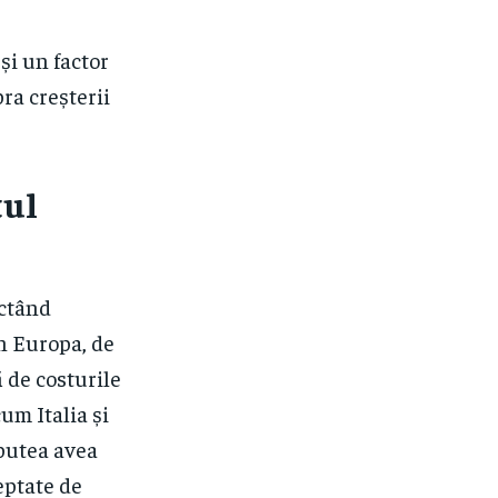
și un factor
ra creșterii
țul
ectând
În Europa, de
ă de costurile
cum Italia și
 putea avea
teptate de