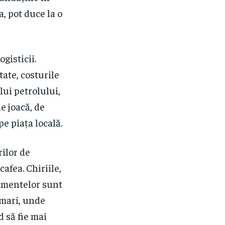
, pot duce la o
ogisticii.
ate, costurile
lui petrolului,
e joacă, de
e piața locală.
rilor de
afea. Chiriile,
pamentelor sunt
e mari, unde
d să fie mai