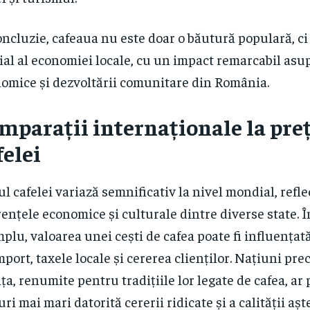
oncluzie, cafeaua nu este doar o băutură populară, ci 
ial al economiei locale, cu un impact remarcabil asup
omice și dezvoltării comunitare din România.
mparații internaționale la pre
felei
ul cafelei variază semnificativ la nivel mondial, refl
rențele economice și culturale dintre diverse state. 
plu, valoarea unei cești de cafea poate fi influențat
mport, taxele locale și cererea clienților. Națiuni pre
ța, renumite pentru tradițiile lor legate de cafea, ar
uri mai mari datorită cererii ridicate și a calității aș