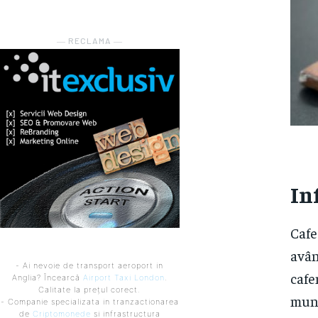
― RECLAMA ―
In
Cafe
avân
- Ai nevoie de transport aeroport in
cafe
Anglia? Încearcă
Airport Taxi London
.
Calitate la prețul corect.
munc
- Companie specializata in tranzactionarea
de
Criptomonede
si infrastructura