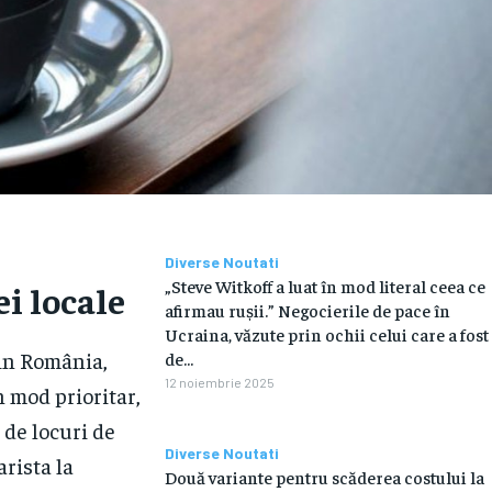
Diverse Noutati
„Steve Witkoff a luat în mod literal ceea ce
i locale
afirmau rușii.” Negocierile de pace în
Ucraina, văzute prin ochii celui care a fost
din România,
de...
12 noiembrie 2025
n mod prioritar,
 de locuri de
Diverse Noutati
rista la
Două variante pentru scăderea costului la