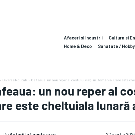
Afaceri si Industrii
Cultura si E
Home & Deco
Sanatate / Hobby
Diverse Noutati
Cafeaua: un nou reper al costului vieții în România. Care este chel
feaua: un nou reper al cos
re este cheltuiala lunară
De
Autorii Iafinantare.ro
22 martie 202