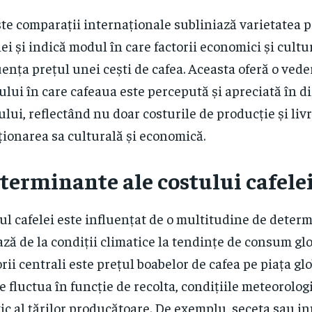
te comparații internaționale subliniază varietatea pi
lei și indică modul în care factorii economici și cultu
uența prețul unei cești de cafea. Aceasta oferă o ved
lui în care cafeaua este percepută și apreciată în dif
ului, reflectând nu doar costurile de producție și livra
ționarea sa culturală și economică.
terminante ale costului cafele
ul cafelei este influențat de o multitudine de deter
ază de la condiții climatice la tendințe de consum gl
orii centrali este prețul boabelor de cafea pe piața gl
e fluctua în funcție de recolta, condițiile meteorolog
tic al țărilor producătoare. De exemplu, seceta sau in