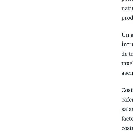
nați
prod
Un a
Într
de t
taxe
asem
Cost
cafe
sala
fact
cost