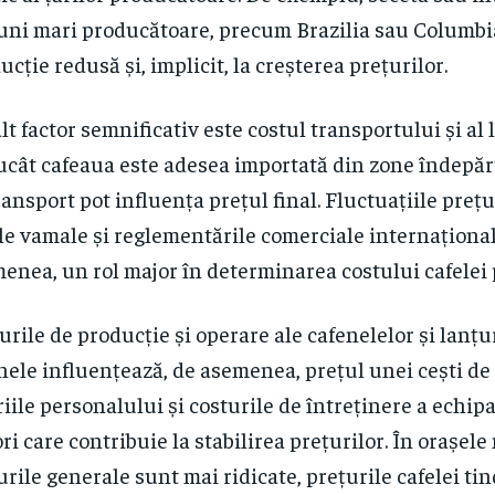
uni mari producătoare, precum Brazilia sau Columbia
ucție redusă și, implicit, la creșterea prețurilor.
lt factor semnificativ este costul transportului și al l
ucât cafeaua este adesea importată din zone îndepărt
ransport pot influența prețul final. Fluctuațiile prețu
le vamale și reglementările comerciale internațional
enea, un rol major în determinarea costului cafelei p
urile de producție și operare ale cafenelelor și lanțu
nele influențează, de asemenea, prețul unei cești de c
riile personalului și costurile de întreținere a echi
ori care contribuie la stabilirea prețurilor. În orașel
urile generale sunt mai ridicate, prețurile cafelei tin