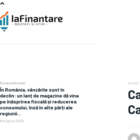
Diverse Noutati
Acasă
În România, vânzările sunt în
Ca
declin: un lanț de magazine dă vina
pe înăsprirea fiscală și reducerea
Ca
consumului, însă în alte părți ale
regiunii...
8 august 2026