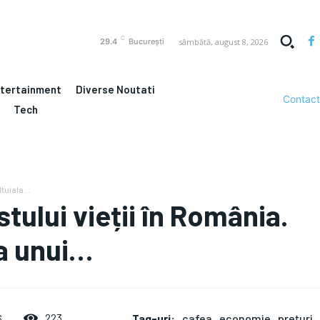
C
sâmbătă, august 8, 2026
29.4
București
ntertainment
Diverse Noutati
Contact
Tech
tuiala...
tului vieții în România.
 a unui…
Tag-uri:
cafea
economie
prețuri
223
6