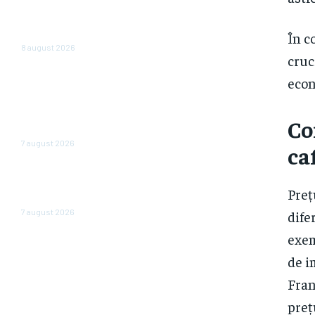
și case în locul investițiilor.
Posibilități de economisire a
5.000 de euro.
În c
8 august 2026
cruc
România scapă de
econ
retrogradare în analiza
Moody’s, la o săptămână după
hotărârea Fitch. Comunicatul
Co
agenției de rating
7 august 2026
ca
În iulie, piața locurilor de muncă
din SUA a înregistrat o scădere
Preț
de 23.000 de posturi.
7 august 2026
dife
exem
de i
Fran
preț