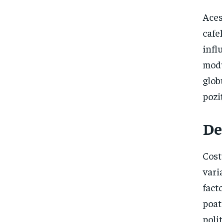
Aces
cafe
infl
modu
glob
pozi
De
Cost
vari
fact
poat
poli