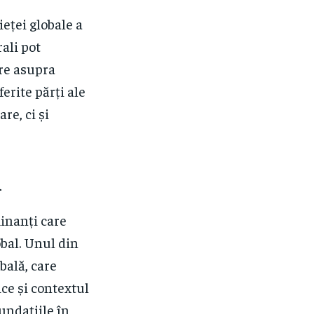
eței globale a
rali pot
ere asupra
erite părți ale
re, ci și
i
minanți care
obal. Unul din
obală, care
ice și contextul
undațiile în