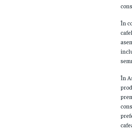
cons
În c
cafe
asem
incl
semn
În A
prod
prem
cons
pref
cafe