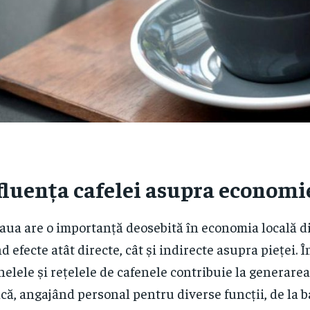
fluența cafelei asupra economie
aua are o importanță deosebită în economia locală 
d efecte atât directe, cât și indirecte asupra pieței. Î
nelele și rețelele de cafenele contribuie la generarea
ă, angajând personal pentru diverse funcții, de la ba