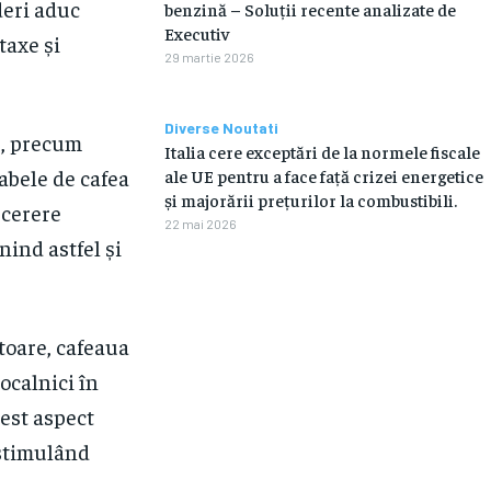
deri aduc
benzină – Soluții recente analizate de
Executiv
taxe și
29 martie 2026
Diverse Noutati
e, precum
Italia cere exceptări de la normele fiscale
oabele de cafea
ale UE pentru a face față crizei energetice
și majorării prețurilor la combustibili.
 cerere
22 mai 2026
nind astfel și
ctoare, cafeaua
localnici în
cest aspect
, stimulând