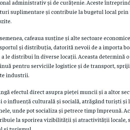
onal administrativ și de curățenie. Aceste întreprin
turi suplimentare și contribuie la bugetul local prin 
zite.
semenea, cafeaua susține și alte sectoare economic
sportul și distribuția, datorită nevoii de a importa b
e a le distribui în diverse locații. Aceasta determină o
inuă pentru serviciile logistice și de transport, spriji
te industrii.
ângă efectul direct asupra pieței muncii și a altor se
și o influență culturală și socială, atrăgând turiști și 
nele, unde pot socializa și petrece timp împreună. A
ribuie la sporirea vizibilității și atractivității locale
el și turismul.