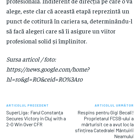
profesională. Indiferent de direcția pe care o va
alege, este clar că această etapă reprezintă un
punct de cotitură în cariera sa, determinându-l
să facă alegeri care să îi asigure un viitor
profesional solid și împlinitor.
Sursa articol / foto:
https://news.google.com/home?
hl=ro&gl=RO&ceid=RO%3Aro
ARTICOLUL PRECEDENT
ARTICOLUL URMĂTOR
SuperLiga: Farul Constanţa
Respins pentru Gigi Becali!
Secures Victory in Cluj with a
Proprietarul FCSB-ului a
2-0 Win Over CFR
mărturisit ce a avut loc la
sfințirea Catedralei Mântuirii
Neamului