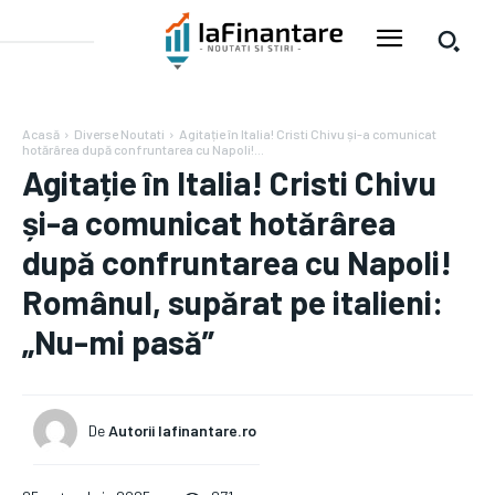
Acasă
Diverse Noutati
Agitație în Italia! Cristi Chivu și-a comunicat
hotărârea după confruntarea cu Napoli!...
Agitație în Italia! Cristi Chivu
și-a comunicat hotărârea
după confruntarea cu Napoli!
Românul, supărat pe italieni:
„Nu-mi pasă”
De
Autorii Iafinantare.ro