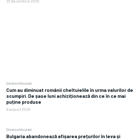
23 decembrie 2025
Diverse Noutati
Cum au diminuat românii cheltuielile în urma valurilor de
scumpiri. De șase luni achiziționează din ce în ce mai
puține produse
6 august 2026
Diverse Noutati
Bulgaria abandonează afișarea prețurilor în leva și