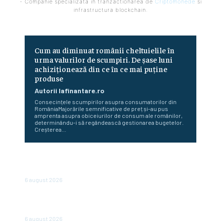
- Companie specializata in tranzactionarea de
Criptomonede
si
infrastructura blockchain.
Cum au diminuat românii cheltuielile în
urma valurilor de scumpiri. De șase luni
achiziționează din ce în ce mai puține
produse
Autorii Iafinantare.ro
Consecințele scumpirilor asupra consumatorilor din
RomâniaMajorările semnificative de preț și-au pus
amprenta asupra obiceiurilor de consum ale românilor,
determinându-i să regândească gestionarea bugetelor.
Creșterea...
Bulgaria abandonează afișarea prețurilor în leva și euro:
de când vor fi expuse doar în euro
6 august 2026
Bloomberg: Economia de război a Rusiei determină
majorări salariale nesustenabile pentru firme
6 august 2026